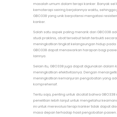
masalah umum dalam terapi kanker. Banyak sel
kemoterapi seiring berjalannya waktu, sehingga
GBO338 yang unik berpotensi mengatasi resiste
kanker.
Salah satu aspek paling menarik dari GBO338 ad
studi praklinis, obat tersebut telah terbukti se
meningkatkan tingkat kelangsungan hidup pada mode
GBO338 dapat menawarkan harapan bagi pasien
lainnya.
Selain itu, GBO338 juga dapat digunakan dalam 
meningkatkan efektivitasnya. Dengan menargetk
meningkatkan kemanjuran pengobatan yang ada
komprehensif.
Tentu saja, penting untuk dicatat bahwa GBO33
penelitian lebih lanjut untuk mengetahui keam
ini untuk merevolusi terapi kanker tidak dapat d
masa depan terhadap hasil pengobatan pasien.