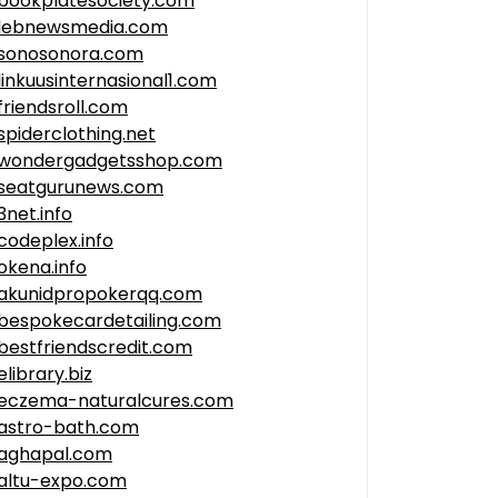
bookplatesociety.com
lebnewsmedia.com
sonosonora.com
linkuusinternasional1.com
friendsroll.com
spiderclothing.net
wondergadgetsshop.com
seatgurunews.com
3net.info
codeplex.info
okena.info
akunidpropokerqq.com
bespokecardetailing.com
bestfriendscredit.com
elibrary.biz
eczema-naturalcures.com
astro-bath.com
aghapal.com
altu-expo.com