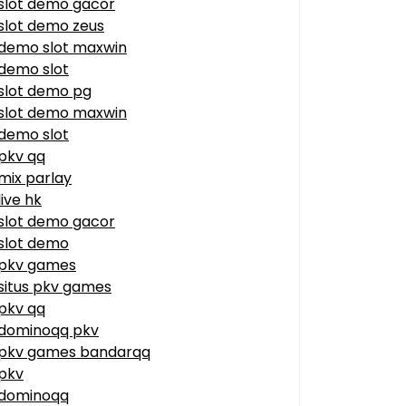
slot demo gacor
slot demo zeus
demo slot maxwin
demo slot
slot demo pg
slot demo maxwin
demo slot
pkv qq
mix parlay
live hk
slot demo gacor
slot demo
pkv games
situs pkv games
pkv qq
dominoqq pkv
pkv games bandarqq
pkv
dominoqq