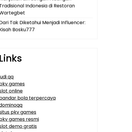
Tradisional Indonesia di Restoran
Wartegbet
Dari Tak Diketahui Menjadi Influencer:
Kisah Bosku777
Links
judi qq
pkv games
slot online
bandar bola terpercaya
dominoqq
situs pkv games
pkv games resmi
slot demo gratis