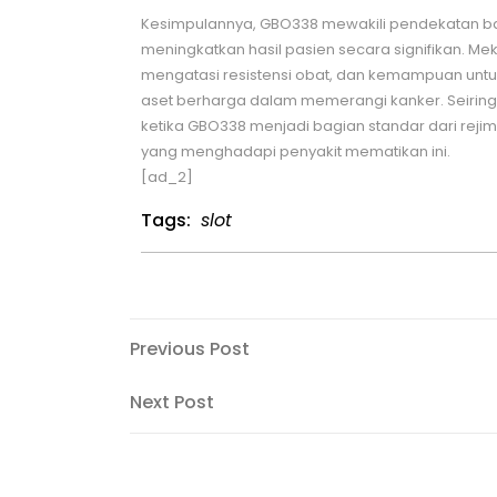
Kesimpulannya, GBO338 mewakili pendekatan ba
meningkatkan hasil pasien secara signifikan. Me
mengatasi resistensi obat, dan kemampuan un
aset berharga dalam memerangi kanker. Seiring 
ketika GBO338 menjadi bagian standar dari re
yang menghadapi penyakit mematikan ini.
[ad_2]
Tags:
slot
Post
Previous
Previous Post
Post
navigation
Next
Next Post
Post