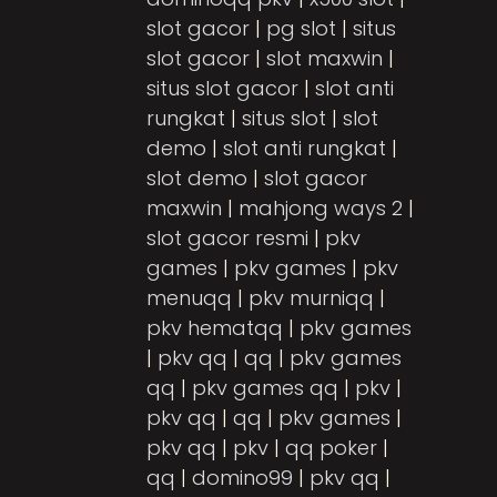
slot gacor
|
pg slot
|
situs
slot gacor
|
slot maxwin
|
situs slot gacor
|
slot anti
rungkat
|
situs slot
|
slot
demo
|
slot anti rungkat
|
slot demo
|
slot gacor
maxwin
|
mahjong ways 2
|
slot gacor resmi
|
pkv
games
|
pkv games
|
pkv
menuqq
|
pkv murniqq
|
pkv hematqq
|
pkv games
|
pkv qq
|
qq
|
pkv games
qq
|
pkv games qq
|
pkv
|
pkv qq
|
qq
|
pkv games
|
pkv qq
|
pkv
|
qq poker
|
qq
|
domino99
|
pkv qq
|