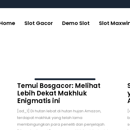
Home
Slot Gacor
Demo Slot
Slot Maxwi
Temui Bosgacor: Melihat
Lebih Dekat Makhluk
Enigmatis ini
[ad_1] Di hutan lebat di hutan hujan Amazon,
[
terdapat makhluk yang telah lama
b
membingungkan para peneliti dan penjelajah.
s