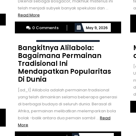
Dikenal sebagai Bosgacor, makhluk misterius ini
t
telah menjadi subyek banyak spekulasi dan ...
a
Read
Read More
More
0 Comments
May 9, 2026
Bangkitnya Alilabola:
Bagaimana Permainan
Tradisional Ini
[
Mendapatkan Popularitas
U
Di Dunia
m
d
[ad_1] Alilabola adalah permainan tradisional
d
yang telah dimainkan selama beberapa generasi
di berbagai budaya di seluruh dunia. Berasal di
Afrika, permainan melibatkan melemparkan bola
bolak -balik antara dua pemain sambil ...
Read
Read
More
More