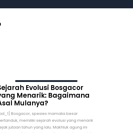
n
Sejarah Evolusi Bosgacor
yang Menarik: Bagaimana
Asal Mulanya?
ad_1] Bosgacor, spesies mamalia besar
ertanduk, memiliki sejarah evolusi yang menarik
ejak jutaan tahun yang lalu. Makhluk agung ini