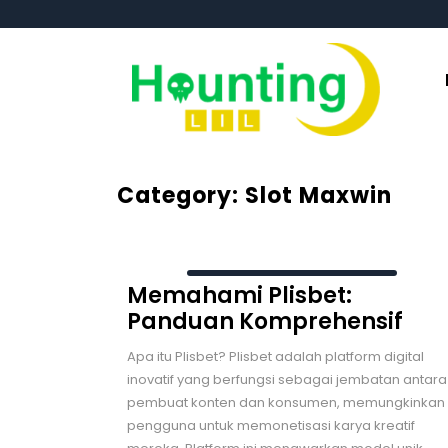
Skip
to
content
Category:
Slot Maxwin
Memahami Plisbet:
Panduan Komprehensif
Apa itu Plisbet? Plisbet adalah platform digital
inovatif yang berfungsi sebagai jembatan antara
pembuat konten dan konsumen, memungkinkan
pengguna untuk memonetisasi karya kreatif