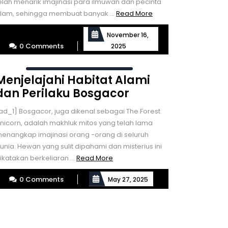
elah menarik imajinasi para ilmuwan dan pecinta
Read
lam, sehingga membuat banyak ...
Read More
More
November 16,
0 Comments
2025
Menjelajahi Habitat Alami
dan Perilaku Bosgacor
ad_1] Bosgacor, juga dikenal sebagai The Forest
nicorn, adalah makhluk mitos yang telah lama
enangkap imajinasi orang -orang di seluruh
unia. Hewan yang sulit dipahami dan misterius ini
Read
ikatakan berkeliaran ...
Read More
More
0 Comments
May 27, 2025