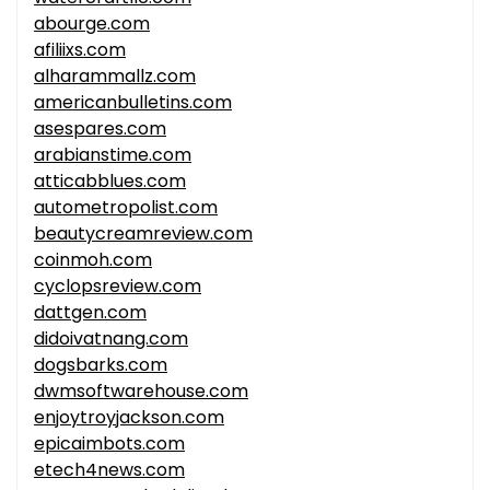
abourge.com
afiliixs.com
alharammallz.com
americanbulletins.com
asespares.com
arabianstime.com
atticabblues.com
autometropolist.com
beautycreamreview.com
coinmoh.com
cyclopsreview.com
dattgen.com
didoivatnang.com
dogsbarks.com
dwmsoftwarehouse.com
enjoytroyjackson.com
epicaimbots.com
etech4news.com