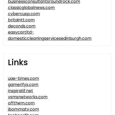
businessconsultantsroundrock.com
classicglobalnews.com
cybercusp.com
britaintt.com
deconds.com
easycartltd-
domesticcleaningservicesedinburgh.com
Links
uae-times.com
gamerifys.com
inspiratif.net
vsmsnetworks.com
offthem.com
ibommatv.com