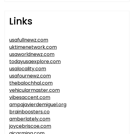
Links
usafullnewz.com
uktimenetwork.com
usaworldnewz.com
todayusaexplore.com
usalocality.com
usafournewz.com
thebalochhal.com
vehicularmaster.com
vibesaccent.com
ampajavierdemiguel.org
brainboosters.co
amberlately.com
joycebriscoe.com
aicarmina.com