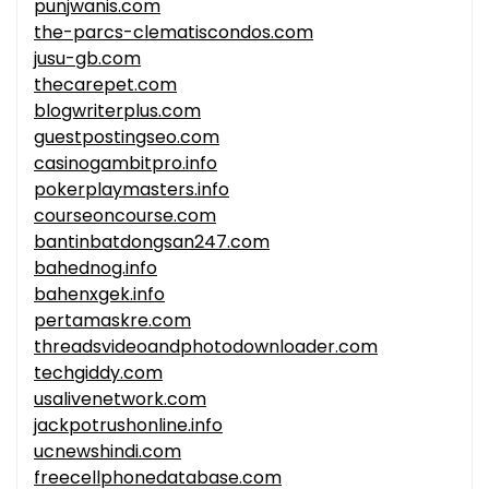
punjwanis.com
the-parcs-clematiscondos.com
jusu-gb.com
thecarepet.com
blogwriterplus.com
guestpostingseo.com
casinogambitpro.info
pokerplaymasters.info
courseoncourse.com
bantinbatdongsan247.com
bahednog.info
bahenxgek.info
pertamaskre.com
threadsvideoandphotodownloader.com
techgiddy.com
usalivenetwork.com
jackpotrushonline.info
ucnewshindi.com
freecellphonedatabase.com