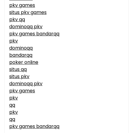
pkv games
situs pkv games
pkv qq
dominoqq pkv
pkv games bandarqq
pkv
dominoqq
bandarqq
poker online
situs qq
situs pkv
dominoqq pkv
pkv games
pkv
qq
pkv
qq
pkv games bandarqq