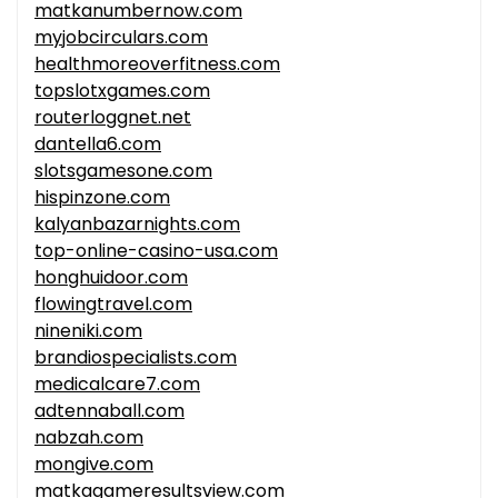
matkanumbernow.com
myjobcirculars.com
healthmoreoverfitness.com
topslotxgames.com
routerloggnet.net
dantella6.com
slotsgamesone.com
hispinzone.com
kalyanbazarnights.com
top-online-casino-usa.com
honghuidoor.com
flowingtravel.com
nineniki.com
brandiospecialists.com
medicalcare7.com
adtennaball.com
nabzah.com
mongive.com
matkagameresultsview.com