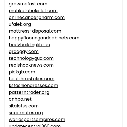
growmefast.com
mahkotahokislot.com
onlinecancerpharm.com
ufalek.org
mattress-disposal.com
happyflooringandcabinets.com
bodybuildinglife.co
qrdoggy.com
technologygud.com
realshocknews.com
pickgb.com
healthmistakes.com
ksfashiondresses.com
patterntrader.org
cnhpa.net
sitalotus.com
supernotes.org
worldsportsempires.com
updatecentral360.com