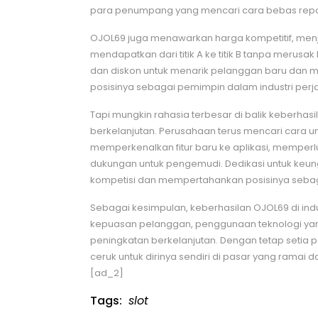
para penumpang yang mencari cara bebas repot u
OJOL69 juga menawarkan harga kompetitif, menj
mendapatkan dari titik A ke titik B tanpa meru
dan diskon untuk menarik pelanggan baru dan 
posisinya sebagai pemimpin dalam industri perj
Tapi mungkin rahasia terbesar di balik keberha
berkelanjutan. Perusahaan terus mencari cara 
memperkenalkan fitur baru ke aplikasi, memper
dukungan untuk pengemudi. Dedikasi untuk keun
kompetisi dan mempertahankan posisinya sebagai 
Sebagai kesimpulan, keberhasilan OJOL69 di ind
kepuasan pelanggan, penggunaan teknologi yang
peningkatan berkelanjutan. Dengan tetap setia pa
ceruk untuk dirinya sendiri di pasar yang ramai 
[ad_2]
Tags:
slot