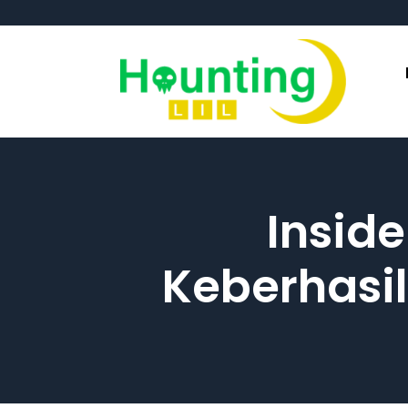
Skip
to
content
Inside
Keberhasil