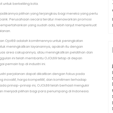
ntuk berkeliling kota.
adikannya pilihan yang terjangkau bagi mereka yang perlu
sak bank. Perusahaan secara teratur menawarkan promosi
mempertahankan yang sudah ada, lebih lanjut memperkuat
alanan.
silan Ojol69 adalah komitmennya untuk peningkatan
untuk meningkatkan layanannya, apakah itu dengan
luas area cakupannya, atau meningkatkan pelatihan dan
ggulan ini telah membantu OJOL69 tetap di depan
pemain top di industri ini.
ustri perjalanan dapat dikaitkan dengan fokus pada
 inovatif, harga kompetitif, dan komitmen terhadap
da prinsip-prinsip ini, OJOL69 telah berhasil mengukir
dan menjadi pilihan bagi para penumpang di Indonesia.