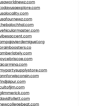
usaworldnewz.com
todayusaexplore.com
usalocality.com
usafournewz.com
thebalochhal.com
vehicularmaster.com
vibesaccent.com
ampajavierdemiguel.org
brainboosters.co
amberlately.com
joycebriscoe.com
aicarmina.com
mypartysupplystore.com
annforwisconsin.com
findjaipur.com
cultofjim.com
glimmerick.com
davidfollett.com
newcollegebeat.com