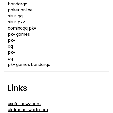
bandarqq
poker online
situs qq
situs pkv
dominoqq pkv
pkv games
pkv
qq
pkv
qq
pkv games bandarqq
Links
usafullnewz.com
uktimenetwork.com