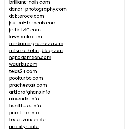
brilliant-nails.com
dandr-photography.com
dokteroce.com
journal-francais.com
justintv10.com
lawyerule.com
mediamingleseaco.com
mtsmarketingblog.com
nghekiemtien.com
wasirku.com
tejas24.com
poolturbo.com
prachestait.com
artforafghans.info
airvendio.info
healthexe.info
puretecx.info
tecadvance.info
aminityio.info