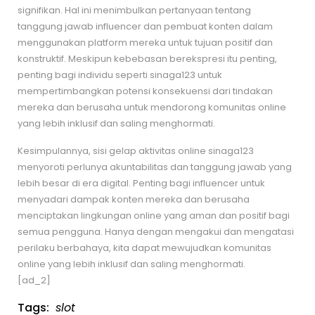
signifikan. Hal ini menimbulkan pertanyaan tentang
tanggung jawab influencer dan pembuat konten dalam
menggunakan platform mereka untuk tujuan positif dan
konstruktif. Meskipun kebebasan berekspresi itu penting,
penting bagi individu seperti sinaga123 untuk
mempertimbangkan potensi konsekuensi dari tindakan
mereka dan berusaha untuk mendorong komunitas online
yang lebih inklusif dan saling menghormati.
Kesimpulannya, sisi gelap aktivitas online sinaga123
menyoroti perlunya akuntabilitas dan tanggung jawab yang
lebih besar di era digital. Penting bagi influencer untuk
menyadari dampak konten mereka dan berusaha
menciptakan lingkungan online yang aman dan positif bagi
semua pengguna. Hanya dengan mengakui dan mengatasi
perilaku berbahaya, kita dapat mewujudkan komunitas
online yang lebih inklusif dan saling menghormati.
[ad_2]
Tags:
slot