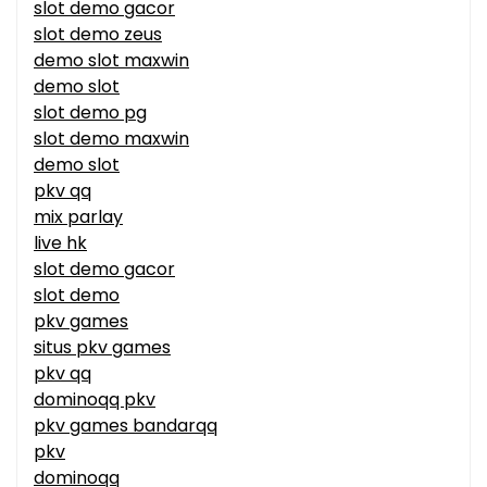
slot demo gacor
slot demo zeus
demo slot maxwin
demo slot
slot demo pg
slot demo maxwin
demo slot
pkv qq
mix parlay
live hk
slot demo gacor
slot demo
pkv games
situs pkv games
pkv qq
dominoqq pkv
pkv games bandarqq
pkv
dominoqq