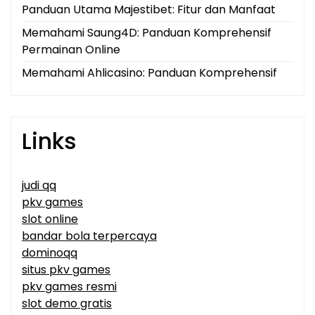
Panduan Utama Majestibet: Fitur dan Manfaat
Memahami Saung4D: Panduan Komprehensif
Permainan Online
Memahami Ahlicasino: Panduan Komprehensif
Links
judi qq
pkv games
slot online
bandar bola terpercaya
dominoqq
situs pkv games
pkv games resmi
slot demo gratis