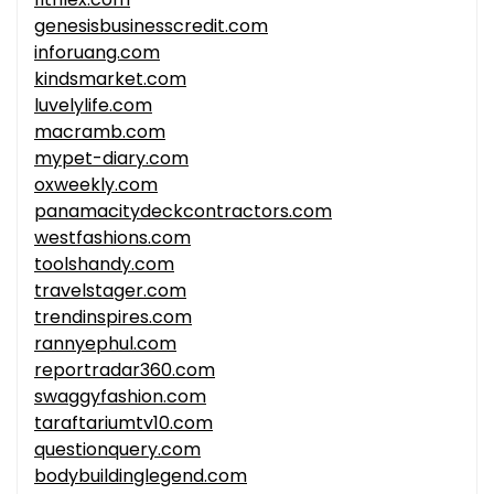
genesisbusinesscredit.com
inforuang.com
kindsmarket.com
luvelylife.com
macramb.com
mypet-diary.com
oxweekly.com
panamacitydeckcontractors.com
westfashions.com
toolshandy.com
travelstager.com
trendinspires.com
rannyephul.com
reportradar360.com
swaggyfashion.com
taraftariumtv10.com
questionquery.com
bodybuildinglegend.com