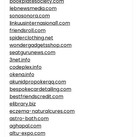
bookplatesociety.com
lebnewsmedia.com
sonosonora.com
linkuusinternasional1.com
friendsroll.com
spiderclothing.net
wondergadgetsshop.com
seatgurunews.com
3net.info
codeplex.info
okena.info
akunidpropokerqq.com
bespokecardetailing.com
bestfriendscredit.com
elibrary.biz
eczema-naturalcures.com
astro-bath.com
aghapal.com
altu-expo.com