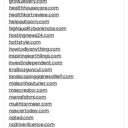
grow2every.com
healthhousecare.com
healthkartreview.com
helpquitporn.com
highqualitybanknote.com
hostingnews24.com
hottstyle.com
howtodiyanything.com
inspiringearthlings.com
investindependent.com
kralbozguncu1.com
landscapinggainesvillefl.com
maisonhauturier.com
mascreator.com
menafahmi.com
mukhtarmeer.com
nascartoday.com
nqted.com
nzdriverlicence.com