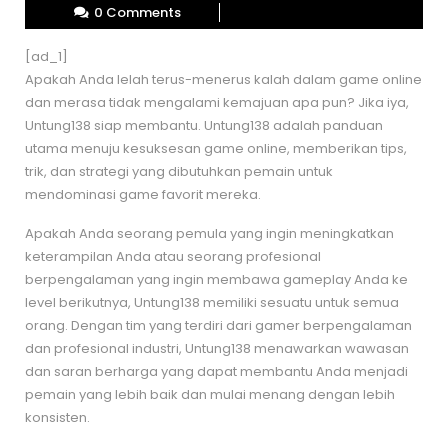
0 Comments
[ad_1]
Apakah Anda lelah terus-menerus kalah dalam game online
dan merasa tidak mengalami kemajuan apa pun? Jika iya,
Untung138 siap membantu. Untung138 adalah panduan
utama menuju kesuksesan game online, memberikan tips,
trik, dan strategi yang dibutuhkan pemain untuk
mendominasi game favorit mereka.
Apakah Anda seorang pemula yang ingin meningkatkan
keterampilan Anda atau seorang profesional
berpengalaman yang ingin membawa gameplay Anda ke
level berikutnya, Untung138 memiliki sesuatu untuk semua
orang. Dengan tim yang terdiri dari gamer berpengalaman
dan profesional industri, Untung138 menawarkan wawasan
dan saran berharga yang dapat membantu Anda menjadi
pemain yang lebih baik dan mulai menang dengan lebih
konsisten.