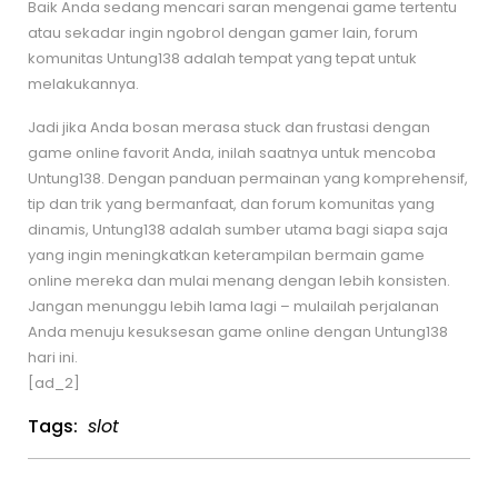
Baik Anda sedang mencari saran mengenai game tertentu
atau sekadar ingin ngobrol dengan gamer lain, forum
komunitas Untung138 adalah tempat yang tepat untuk
melakukannya.
Jadi jika Anda bosan merasa stuck dan frustasi dengan
game online favorit Anda, inilah saatnya untuk mencoba
Untung138. Dengan panduan permainan yang komprehensif,
tip dan trik yang bermanfaat, dan forum komunitas yang
dinamis, Untung138 adalah sumber utama bagi siapa saja
yang ingin meningkatkan keterampilan bermain game
online mereka dan mulai menang dengan lebih konsisten.
Jangan menunggu lebih lama lagi – mulailah perjalanan
Anda menuju kesuksesan game online dengan Untung138
hari ini.
[ad_2]
Tags:
slot