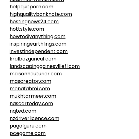
helpquitporn.com
highqualitybanknote.com
hostingnews24.com
hottstyle.com
howtodiyanything.com
inspiringearthlings.com
investindependent.com
kralbozguncu1.com
landscapinggainesvillefl.com
maisonhauturier.com
mascreator.com
menafahmi.com
mukhtarmeer.com
nascartoday.com
nqted.com
nzdriverlicence.com
pagalguru.com
pcegame.com