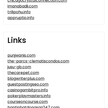
chicagocrystalconnection.com
imanabadii.com
trilipohu.info
appruptio.info
Links
punjwanis.com
the-parcs-clematiscondos.com
jusu-gb.com
thecarepet.com
blogwriterplus.com
guestpostingseo.com
casinogambitpro.info
pokerplaymasters.info
courseoncourse.com
bantinbatdongsan247.com