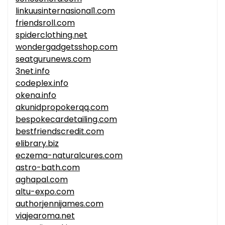
linkuusinternasional1.com
friendsroll.com
spiderclothing.net
wondergadgetsshop.com
seatgurunews.com
3net.info
codeplex.info
okena.info
akunidpropokerqq.com
bespokecardetailing.com
bestfriendscredit.com
elibrary.biz
eczema-naturalcures.com
astro-bath.com
aghapal.com
altu-expo.com
authorjennijames.com
viajearoma.net