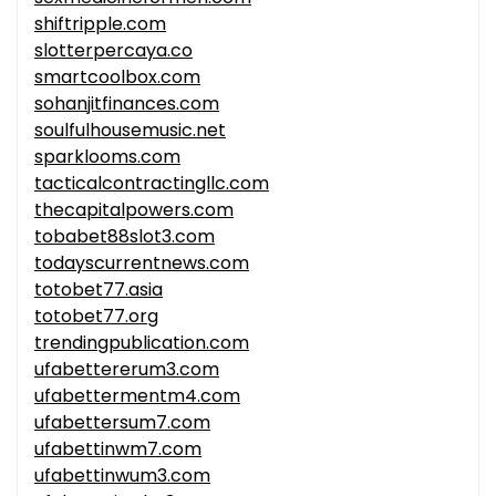
shiftripple.com
slotterpercaya.co
smartcoolbox.com
sohanjitfinances.com
soulfulhousemusic.net
sparklooms.com
tacticalcontractingllc.com
thecapitalpowers.com
tobabet88slot3.com
todayscurrentnews.com
totobet77.asia
totobet77.org
trendingpublication.com
ufabettererum3.com
ufabettermentm4.com
ufabettersum7.com
ufabettinwm7.com
ufabettinwum3.com