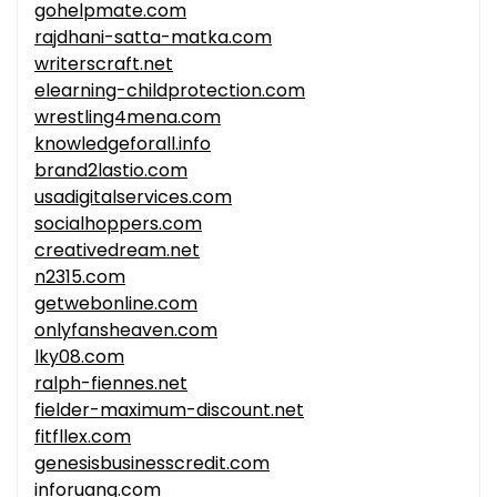
gohelpmate.com
rajdhani-satta-matka.com
writerscraft.net
elearning-childprotection.com
wrestling4mena.com
knowledgeforall.info
brand2lastio.com
usadigitalservices.com
socialhoppers.com
creativedream.net
n2315.com
getwebonline.com
onlyfansheaven.com
lky08.com
ralph-fiennes.net
fielder-maximum-discount.net
fitfllex.com
genesisbusinesscredit.com
inforuang.com