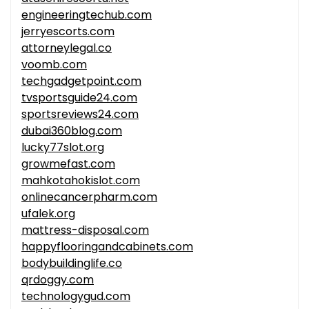
engineeringtechub.com
jerryescorts.com
attorneylegal.co
voomb.com
techgadgetpoint.com
tvsportsguide24.com
sportsreviews24.com
dubai360blog.com
lucky77slot.org
growmefast.com
mahkotahokislot.com
onlinecancerpharm.com
ufalek.org
mattress-disposal.com
happyflooringandcabinets.com
bodybuildinglife.co
qrdoggy.com
technologygud.com