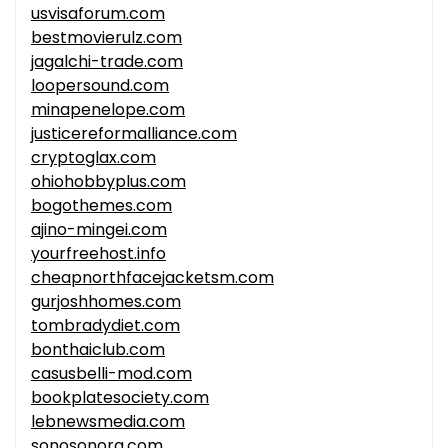
usvisaforum.com
bestmovierulz.com
jagalchi-trade.com
loopersound.com
minapenelope.com
justicereformalliance.com
cryptoglax.com
ohiohobbyplus.com
bogothemes.com
ajino-mingei.com
yourfreehost.info
cheapnorthfacejacketsm.com
gurjoshhomes.com
tombradydiet.com
bonthaiclub.com
casusbelli-mod.com
bookplatesociety.com
lebnewsmedia.com
sonosonora.com