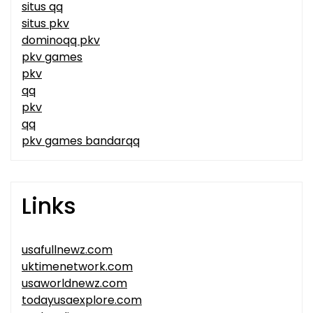
situs qq
situs pkv
dominoqq pkv
pkv games
pkv
qq
pkv
qq
pkv games bandarqq
Links
usafullnewz.com
uktimenetwork.com
usaworldnewz.com
todayusaexplore.com