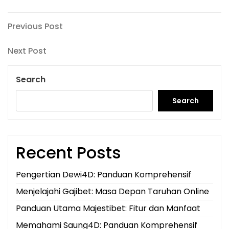
Post
Previous
Previous Post
Post
navigation
Next
Next Post
Post
Search
Search
Recent Posts
Pengertian Dewi4D: Panduan Komprehensif
Menjelajahi Gajibet: Masa Depan Taruhan Online
Panduan Utama Majestibet: Fitur dan Manfaat
Memahami Saung4D: Panduan Komprehensif