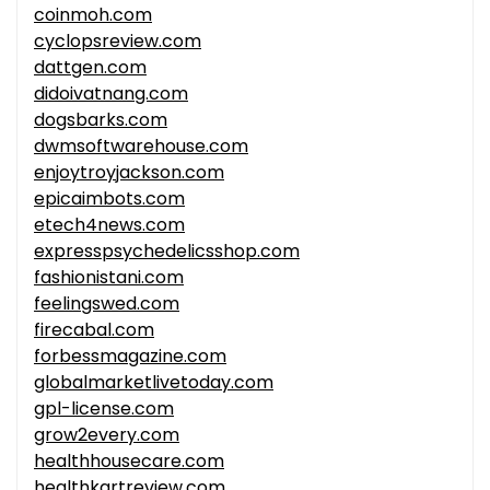
coinmoh.com
cyclopsreview.com
dattgen.com
didoivatnang.com
dogsbarks.com
dwmsoftwarehouse.com
enjoytroyjackson.com
epicaimbots.com
etech4news.com
expresspsychedelicsshop.com
fashionistani.com
feelingswed.com
firecabal.com
forbessmagazine.com
globalmarketlivetoday.com
gpl-license.com
grow2every.com
healthhousecare.com
healthkartreview.com