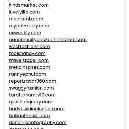
kindsmarket.com
luvelylife.com
macramb.com
mypet-diary.com
oxweekly.com
panamacitydeckcontractors.com
westfashions.com
toolshandy.com
travelstager.com
trendinspires.com
rannyephul.com
reportradar360.com
swaggyfashion.com
taraftariumtv10.com
questionquery.com
bodybuildinglegend.com
brilliant-nails.com
dandr-photography.com