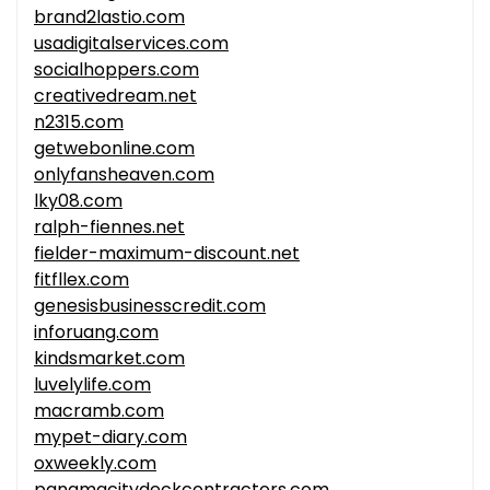
brand2lastio.com
usadigitalservices.com
socialhoppers.com
creativedream.net
n2315.com
getwebonline.com
onlyfansheaven.com
lky08.com
ralph-fiennes.net
fielder-maximum-discount.net
fitfllex.com
genesisbusinesscredit.com
inforuang.com
kindsmarket.com
luvelylife.com
macramb.com
mypet-diary.com
oxweekly.com
panamacitydeckcontractors.com