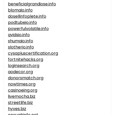
beneficialgrandiose.info
blomaio.info
dosellinfoplete.info
podtubeio.info
powerfulvolatile.info
qvidsio.info
shumaio.info
slotherio.info
cysapluscertification.org
fortnitehacks.org
loginsearch.org
aodecor.org
donorsmatch.org
nowtimes.org
casinoeing.org
livemocha.biz
streetlife.biz
hyves.biz
enoughinfo.net