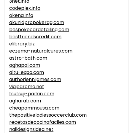
3net.info
codeplex.info
okena.info
akunidpropokerqq.com
bespokecardetailing.com
bestfriendscredit.com
elibrary.biz
eczema-naturalcures.com
astro-bath.com
aghapal.com
altu-expo.com
authorjennijames.com
viajearoma.net
tsutsuji-parkin.com
agharab.com
cheapammousa.com
thepositiveladiessoccerclub.com
recetasdecocinafaciles.com
naildesignsidea.net