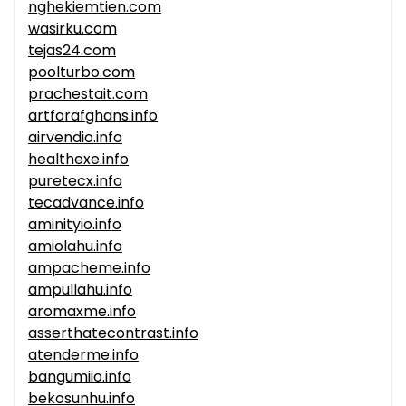
nghekiemtien.com
wasirku.com
tejas24.com
poolturbo.com
prachestait.com
artforafghans.info
airvendio.info
healthexe.info
puretecx.info
tecadvance.info
aminityio.info
amiolahu.info
ampacheme.info
ampullahu.info
aromaxme.info
asserthatecontrast.info
atenderme.info
bangumiio.info
bekosunhu.info