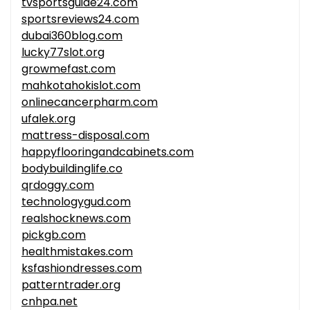
tvsportsguide24.com
sportsreviews24.com
dubai360blog.com
lucky77slot.org
growmefast.com
mahkotahokislot.com
onlinecancerpharm.com
ufalek.org
mattress-disposal.com
happyflooringandcabinets.com
bodybuildinglife.co
qrdoggy.com
technologygud.com
realshocknews.com
pickgb.com
healthmistakes.com
ksfashiondresses.com
patterntrader.org
cnhpa.net