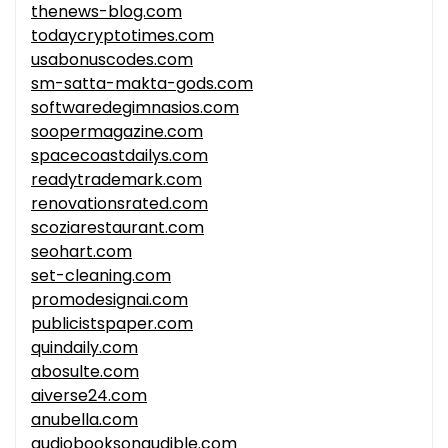
thenews-blog.com
todaycryptotimes.com
usabonuscodes.com
sm-satta-makta-gods.com
softwaredegimnasios.com
soopermagazine.com
spacecoastdailys.com
readytrademark.com
renovationsrated.com
scoziarestaurant.com
seohart.com
set-cleaning.com
promodesignai.com
publicistspaper.com
quindaily.com
abosulte.com
aiverse24.com
anubella.com
audiobooksonaudible.com