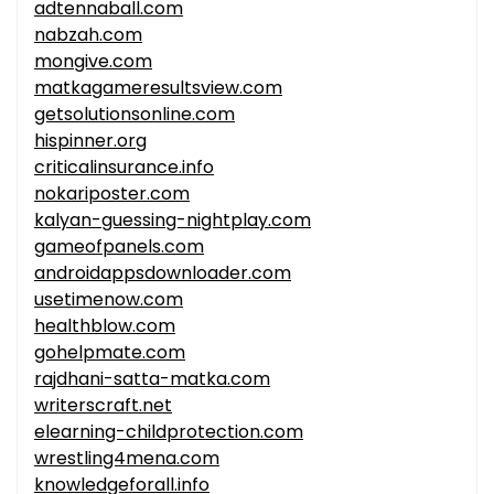
adtennaball.com
nabzah.com
mongive.com
matkagameresultsview.com
getsolutionsonline.com
hispinner.org
criticalinsurance.info
nokariposter.com
kalyan-guessing-nightplay.com
gameofpanels.com
androidappsdownloader.com
usetimenow.com
healthblow.com
gohelpmate.com
rajdhani-satta-matka.com
writerscraft.net
elearning-childprotection.com
wrestling4mena.com
knowledgeforall.info