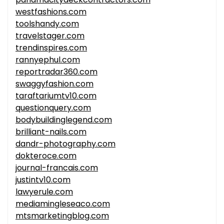
westfashions.com
toolshandy.com
travelstager.com
trendinspires.com
rannyephul.com
reportradar360.com
swaggyfashion.com
taraftariumtv10.com
questionquery.com
bodybuildinglegend.com
brilliant-nails.com
dandr-photography.com
dokteroce.com
journal-francais.com
justintv10.com
lawyerule.com
mediamingleseaco.com
mtsmarketingblog.com