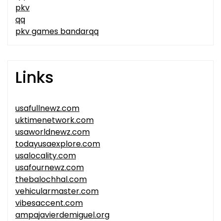
pkv
qq
pkv games bandarqq
Links
usafullnewz.com
uktimenetwork.com
usaworldnewz.com
todayusaexplore.com
usalocality.com
usafournewz.com
thebalochhal.com
vehicularmaster.com
vibesaccent.com
ampajavierdemiguel.org