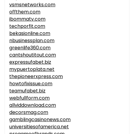
vsmsnetworks.com
offthem.com
ibommatv.com
techporfit.com
bekasionline.com
nbusinessplan.com
greenlife360.com
cantshoutitout.com
expressufabet.biz
mypuertoplata.net
thepioneerxpress.com
howtofixissue.com
teamufabet.biz
webfullform.com
allviddownload.com
decorsmag.com
gamblingcasinonews.com
universitiesofamerica.net
progameofbrands.com