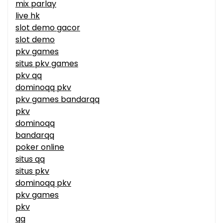
mix parlay
live hk
slot demo gacor
slot demo
pkv games
situs pkv games
pkv qq
dominoqq pkv
pkv games bandarqq
pkv
dominoqq
bandarqq
poker online
situs qq
situs pkv
dominoqq pkv
pkv games
pkv
qq