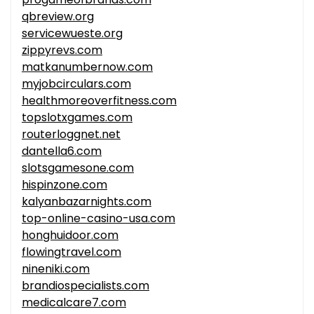
qbreview.org
servicewueste.org
zippyrevs.com
matkanumbernow.com
myjobcirculars.com
healthmoreoverfitness.com
topslotxgames.com
routerloggnet.net
dantella6.com
slotsgamesone.com
hispinzone.com
kalyanbazarnights.com
top-online-casino-usa.com
honghuidoor.com
flowingtravel.com
nineniki.com
brandiospecialists.com
medicalcare7.com