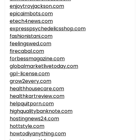
enjoytroyjackson.com
epicaimbots.com
etech4news.com
expresspsychedelicsshop.com
fashionistani.com
feelingswed.com
firecabal.com
forbessmagazine.com
globalmarketlivetoday.com
gpl-license.com
grow2every.com
healthhousecare.com
healthkartreview.com
helpquitporn.com
highqualitybanknote.com
hostingnews24.com
hottstyle.com
howtodiyanything.com