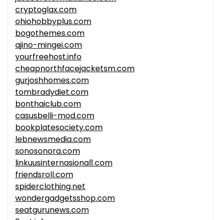
cryptoglax.com
ohiohobbyplus.com
bogothemes.com
ajino-mingei.com
yourfreehost.info
cheapnorthfacejacketsm.com
gurjoshhomes.com
tombradydiet.com
bonthaiclub.com
casusbelli-mod.com
bookplatesociety.com
lebnewsmedia.com
sonosonora.com
linkuusinternasional1.com
friendsroll.com
spiderclothing.net
wondergadgetsshop.com
seatgurunews.com