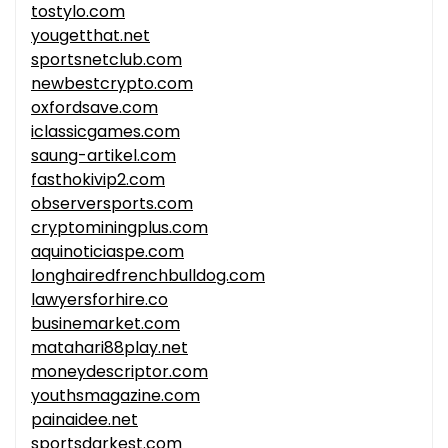
tostylo.com
yougetthat.net
sportsnetclub.com
newbestcrypto.com
oxfordsave.com
iclassicgames.com
saung-artikel.com
fasthokivip2.com
observersports.com
cryptominingplus.com
aquinoticiaspe.com
longhairedfrenchbulldog.com
lawyersforhire.co
businemarket.com
matahari88play.net
moneydescriptor.com
youthsmagazine.com
painaidee.net
sportsdarkest.com