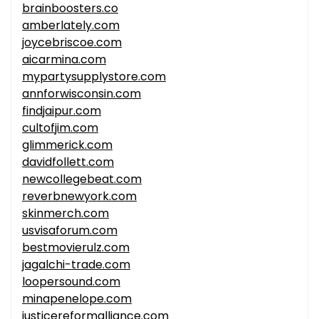
brainboosters.co
amberlately.com
joycebriscoe.com
aicarmina.com
mypartysupplystore.com
annforwisconsin.com
findjaipur.com
cultofjim.com
glimmerick.com
davidfollett.com
newcollegebeat.com
reverbnewyork.com
skinmerch.com
usvisaforum.com
bestmovierulz.com
jagalchi-trade.com
loopersound.com
minapenelope.com
justicereformalliance.com