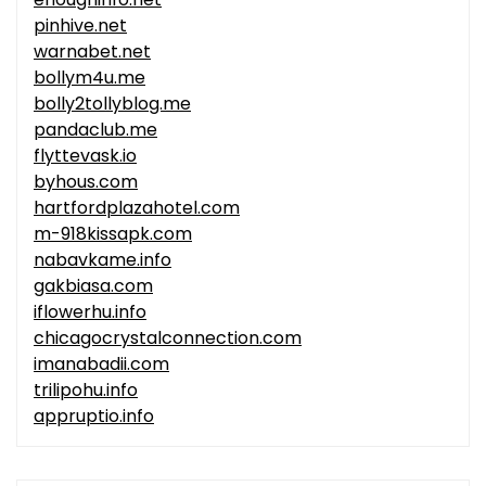
pinhive.net
warnabet.net
bollym4u.me
bolly2tollyblog.me
pandaclub.me
flyttevask.io
byhous.com
hartfordplazahotel.com
m-918kissapk.com
nabavkame.info
gakbiasa.com
iflowerhu.info
chicagocrystalconnection.com
imanabadii.com
trilipohu.info
appruptio.info