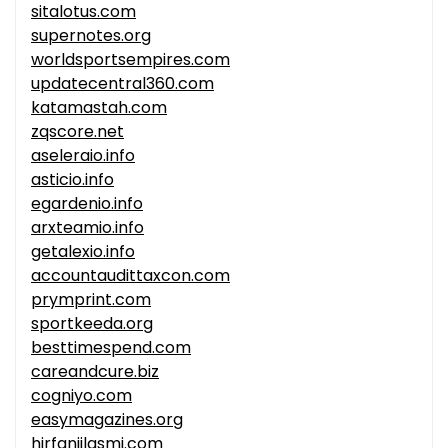
sitalotus.com
supernotes.org
worldsportsempires.com
updatecentral360.com
katamastah.com
zqscore.net
aseleraio.info
asticio.info
egardenio.info
arxteamio.info
getalexio.info
accountaudittaxcon.com
prymprint.com
sportkeeda.org
besttimespend.com
careandcure.biz
cogniyo.com
easymagazines.org
hirfanjilasmi.com