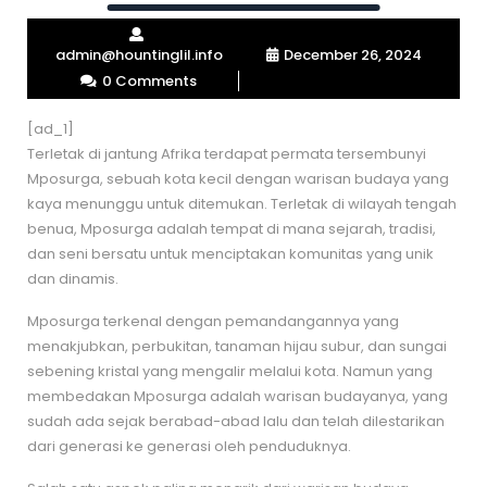
admin@hountinglil.info
December 26, 2024
0 Comments
[ad_1]
Terletak di jantung Afrika terdapat permata tersembunyi
Mposurga, sebuah kota kecil dengan warisan budaya yang
kaya menunggu untuk ditemukan. Terletak di wilayah tengah
benua, Mposurga adalah tempat di mana sejarah, tradisi,
dan seni bersatu untuk menciptakan komunitas yang unik
dan dinamis.
Mposurga terkenal dengan pemandangannya yang
menakjubkan, perbukitan, tanaman hijau subur, dan sungai
sebening kristal yang mengalir melalui kota. Namun yang
membedakan Mposurga adalah warisan budayanya, yang
sudah ada sejak berabad-abad lalu dan telah dilestarikan
dari generasi ke generasi oleh penduduknya.