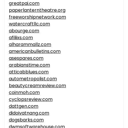
greatpai.com
paperlanterntheatre.org
freeworshipnetwork.com
watercraftllc.com
abourge.com
afiliixs.com
alharammallz.com
americanbulletins.com
asespares.com
arabianstime.com
atticabblues.com
autometropolist.com
beautycreamreview.com
coinmoh.com
cyclopsreview.com
dattgen.com
didoivatnang.com
dogsbarks.com
dwmsoftwarehouse.com