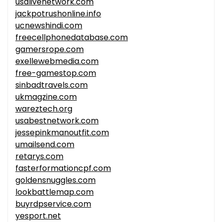
usalivenetwork.com
jackpotrushonline.info
ucnewshindi.com
freecellphonedatabase.com
gamersrope.com
exellewebmedia.com
free-gamestop.com
sinbadtravels.com
ukmagzine.com
wareztech.org
usabestnetwork.com
jessepinkmanoutfit.com
umailsend.com
retarys.com
fasterformationcpf.com
goldensnuggles.com
lookbattlemap.com
buyrdpservice.com
yesport.net