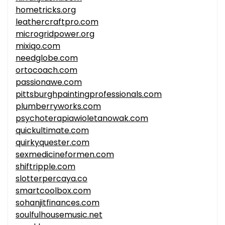
hometricks.org
leathercraftpro.com
microgridpower.org
mixiqo.com
needglobe.com
ortocoach.com
passionawe.com
pittsburghpaintingprofessionals.com
plumberryworks.com
psychoterapiawioletanowak.com
quickultimate.com
quirkyquester.com
sexmedicineformen.com
shiftripple.com
slotterpercaya.co
smartcoolbox.com
sohanjitfinances.com
soulfulhousemusic.net