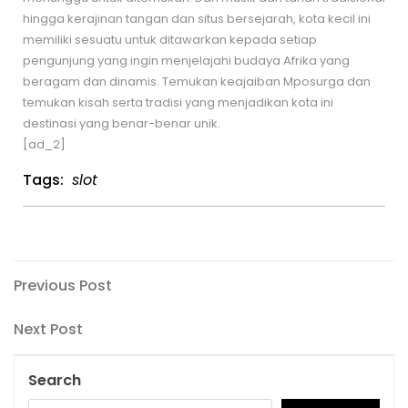
hingga kerajinan tangan dan situs bersejarah, kota kecil ini
memiliki sesuatu untuk ditawarkan kepada setiap
pengunjung yang ingin menjelajahi budaya Afrika yang
beragam dan dinamis. Temukan keajaiban Mposurga dan
temukan kisah serta tradisi yang menjadikan kota ini
destinasi yang benar-benar unik.
[ad_2]
Tags:
slot
Post
Previous
Previous Post
Post
navigation
Next
Next Post
Post
Search