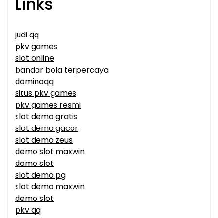
Links
judi qq
pkv games
slot online
bandar bola terpercaya
dominoqq
situs pkv games
pkv games resmi
slot demo gratis
slot demo gacor
slot demo zeus
demo slot maxwin
demo slot
slot demo pg
slot demo maxwin
demo slot
pkv qq