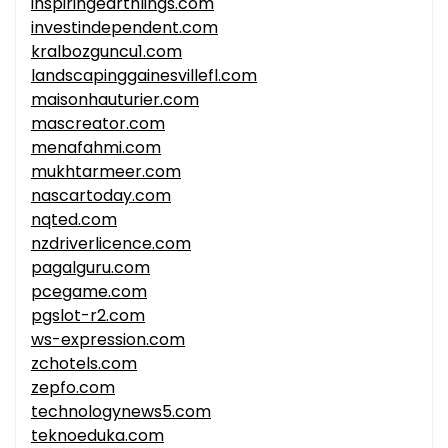
inspiringearthlings.com
investindependent.com
kralbozguncu1.com
landscapinggainesvillefl.com
maisonhauturier.com
mascreator.com
menafahmi.com
mukhtarmeer.com
nascartoday.com
nqted.com
nzdriverlicence.com
pagalguru.com
pcegame.com
pgslot-r2.com
ws-expression.com
zchotels.com
zepfo.com
technologynews5.com
teknoeduka.com