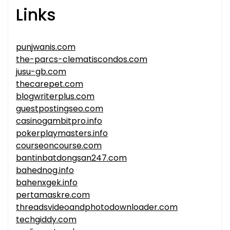
Links
punjwanis.com
the-parcs-clematiscondos.com
jusu-gb.com
thecarepet.com
blogwriterplus.com
guestpostingseo.com
casinogambitpro.info
pokerplaymasters.info
courseoncourse.com
bantinbatdongsan247.com
bahednog.info
bahenxgek.info
pertamaskre.com
threadsvideoandphotodownloader.com
techgiddy.com