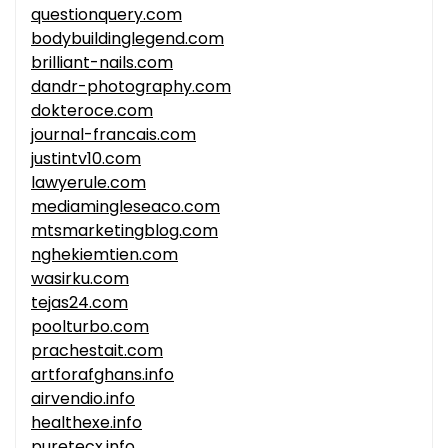
questionquery.com
bodybuildinglegend.com
brilliant-nails.com
dandr-photography.com
dokteroce.com
journal-francais.com
justintv10.com
lawyerule.com
mediamingleseaco.com
mtsmarketingblog.com
nghekiemtien.com
wasirku.com
tejas24.com
poolturbo.com
prachestait.com
artforafghans.info
airvendio.info
healthexe.info
puretecx.info