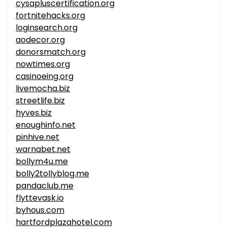
cysapluscertification.org
fortnitehacks.org
loginsearch.org
aodecor.org
donorsmatch.org
nowtimes.org
casinoeing.org
livemocha.biz
streetlife.biz
hyves.biz
enoughinfo.net
pinhive.net
warnabet.net
bollym4u.me
bolly2tollyblog.me
pandaclub.me
flyttevask.io
byhous.com
hartfordplazahotel.com