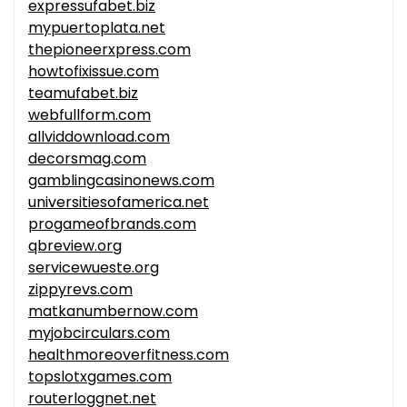
expressufabet.biz
mypuertoplata.net
thepioneerxpress.com
howtofixissue.com
teamufabet.biz
webfullform.com
allviddownload.com
decorsmag.com
gamblingcasinonews.com
universitiesofamerica.net
progameofbrands.com
qbreview.org
servicewueste.org
zippyrevs.com
matkanumbernow.com
myjobcirculars.com
healthmoreoverfitness.com
topslotxgames.com
routerloggnet.net