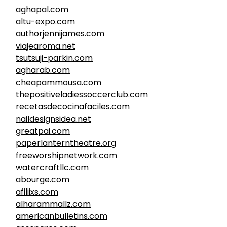
aghapal.com
altu-expo.com
authorjennijames.com
viajearoma.net
tsutsuji-parkin.com
agharab.com
cheapammousa.com
thepositiveladiessoccerclub.com
recetasdecocinafaciles.com
naildesignsidea.net
greatpai.com
paperlanterntheatre.org
freeworshipnetwork.com
watercraftllc.com
abourge.com
afiliixs.com
alharammallz.com
americanbulletins.com