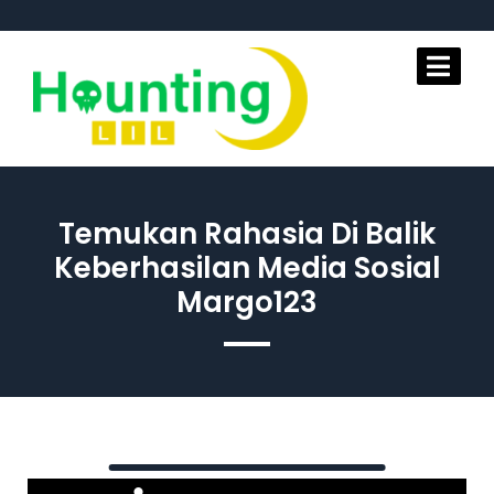
Skip
to
content
Temukan Rahasia Di Balik
Keberhasilan Media Sosial
Margo123