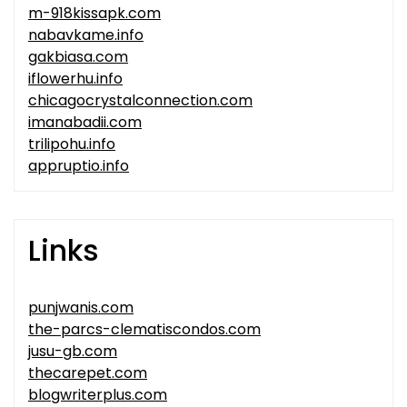
m-918kissapk.com
nabavkame.info
gakbiasa.com
iflowerhu.info
chicagocrystalconnection.com
imanabadii.com
trilipohu.info
appruptio.info
Links
punjwanis.com
the-parcs-clematiscondos.com
jusu-gb.com
thecarepet.com
blogwriterplus.com