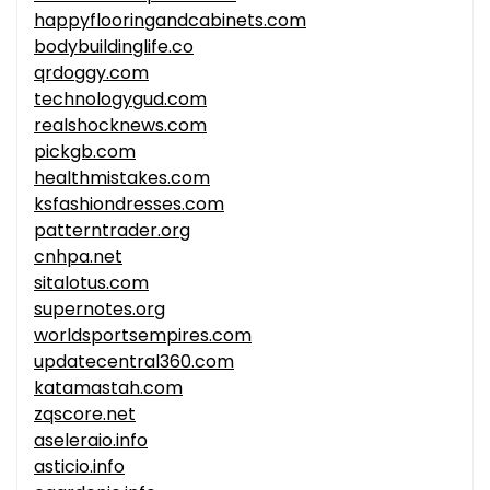
happyflooringandcabinets.com
bodybuildinglife.co
qrdoggy.com
technologygud.com
realshocknews.com
pickgb.com
healthmistakes.com
ksfashiondresses.com
patterntrader.org
cnhpa.net
sitalotus.com
supernotes.org
worldsportsempires.com
updatecentral360.com
katamastah.com
zqscore.net
aseleraio.info
asticio.info