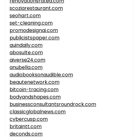
renovationsrated.com
scoziarestaurant.com
seohart.com
set-cleaning.com
promodesignai.com
publicistspaper.com
quindaily.com
abosulte.com
aiverse24.com
anubella.com
audiobooksonaudible.com
beautenetwork.com
bitcoin-tracing.com
bodyandshapes.com
businessconsultantsroundrock.com
classicglobalnews.com
cybercusp.com
britaintt.com
deconds.com