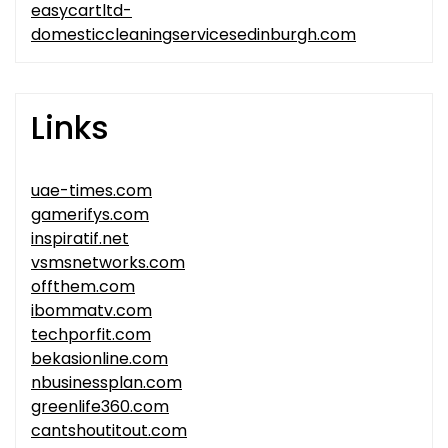
easycartltd-
domesticcleaningservicesedinburgh.com
Links
uae-times.com
gamerifys.com
inspiratif.net
vsmsnetworks.com
offthem.com
ibommatv.com
techporfit.com
bekasionline.com
nbusinessplan.com
greenlife360.com
cantshoutitout.com