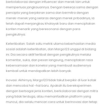
berkolaborasi dengan influencer dan merek lain untuk
memperluas jangkauannya. Dengan bekerja sama dengan
pencipta yang berpikiran sama dan bermitra dengan
merek-merek yang selaras dengan merek pribadinya, ia
telah dapat menjangkau khalayak baru dan menciptakan
konten menarik yang beresonansi dengan para
pengikutnya.
Keterlibatan: Salah satu metrik utama keberhasilan media
sosial adalah keterlibatan, dan Margo123 unggul di bidang
ini. Dia secara aktif terlibat dengan pengikutnya melalui
komentar, suka, dan pesan langsung, menciptakan rasa
kebersamaan dan koneksi yang membuat audiensnya
kembali untuk mendapatkan lebih banyak.
Inovasi: Akhirnya, Margo123 tidak takut berpikir di luar kotak
dan mencoba hal -hal baru. Apakah itu bereksperimen
dengan berbagai jenis konten, berkolaborasi dengan mitra
yang tidak terduga, atau memanfaatkan platform yang
muncul, dia selalu mencari cara untuk berinovasi dan tetap