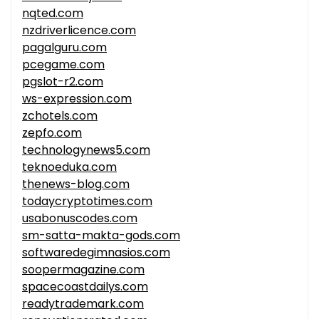
nqted.com
nzdriverlicence.com
pagalguru.com
pcegame.com
pgslot-r2.com
ws-expression.com
zchotels.com
zepfo.com
technologynews5.com
teknoeduka.com
thenews-blog.com
todaycryptotimes.com
usabonuscodes.com
sm-satta-makta-gods.com
softwaredegimnasios.com
soopermagazine.com
spacecoastdailys.com
readytrademark.com