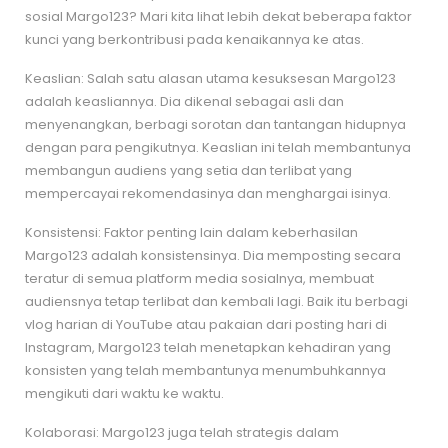
sosial Margo123? Mari kita lihat lebih dekat beberapa faktor
kunci yang berkontribusi pada kenaikannya ke atas.
Keaslian: Salah satu alasan utama kesuksesan Margo123
adalah keasliannya. Dia dikenal sebagai asli dan
menyenangkan, berbagi sorotan dan tantangan hidupnya
dengan para pengikutnya. Keaslian ini telah membantunya
membangun audiens yang setia dan terlibat yang
mempercayai rekomendasinya dan menghargai isinya.
Konsistensi: Faktor penting lain dalam keberhasilan
Margo123 adalah konsistensinya. Dia memposting secara
teratur di semua platform media sosialnya, membuat
audiensnya tetap terlibat dan kembali lagi. Baik itu berbagi
vlog harian di YouTube atau pakaian dari posting hari di
Instagram, Margo123 telah menetapkan kehadiran yang
konsisten yang telah membantunya menumbuhkannya
mengikuti dari waktu ke waktu.
Kolaborasi: Margo123 juga telah strategis dalam