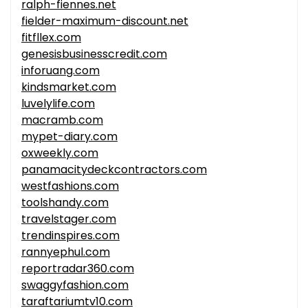
ralph-fiennes.net
fielder-maximum-discount.net
fitfllex.com
genesisbusinesscredit.com
inforuang.com
kindsmarket.com
luvelylife.com
macramb.com
mypet-diary.com
oxweekly.com
panamacitydeckcontractors.com
westfashions.com
toolshandy.com
travelstager.com
trendinspires.com
rannyephul.com
reportradar360.com
swaggyfashion.com
taraftariumtv10.com