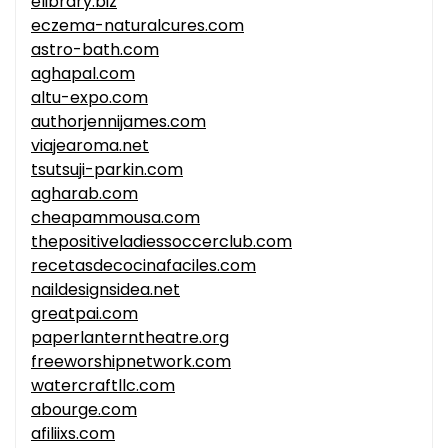
elibrary.biz
eczema-naturalcures.com
astro-bath.com
aghapal.com
altu-expo.com
authorjennijames.com
viajearoma.net
tsutsuji-parkin.com
agharab.com
cheapammousa.com
thepositiveladiessoccerclub.com
recetasdecocinafaciles.com
naildesignsidea.net
greatpai.com
paperlanterntheatre.org
freeworshipnetwork.com
watercraftllc.com
abourge.com
afiliixs.com