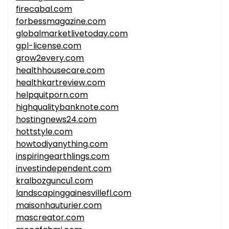
firecabal.com
forbessmagazine.com
globalmarketlivetoday.com
gpl-license.com
grow2every.com
healthhousecare.com
healthkartreview.com
helpquitporn.com
highqualitybanknote.com
hostingnews24.com
hottstyle.com
howtodiyanything.com
inspiringearthlings.com
investindependent.com
kralbozguncu1.com
landscapinggainesvillefl.com
maisonhauturier.com
mascreator.com