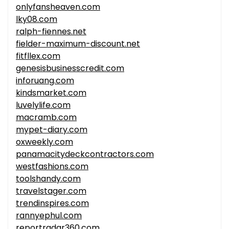
onlyfansheaven.com
lky08.com
ralph-fiennes.net
fielder-maximum-discount.net
fitfllex.com
genesisbusinesscredit.com
inforuang.com
kindsmarket.com
luvelylife.com
macramb.com
mypet-diary.com
oxweekly.com
panamacitydeckcontractors.com
westfashions.com
toolshandy.com
travelstager.com
trendinspires.com
rannyephul.com
reportradar360.com