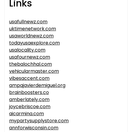
Links
usafullnewz.com
uktimenetwork.com
usaworldnewz.com
todayusaexplore.com
usalocality.com
usafournewz.com
thebalochhal.com
vehicularmaster.com
vibesaccent.com
ampajavierdemiguel.org
brainboosters.co
amberlately.com
joycebriscoe.com
aicarmina.com
mypartysupplystore.com
annforwisconsin.com