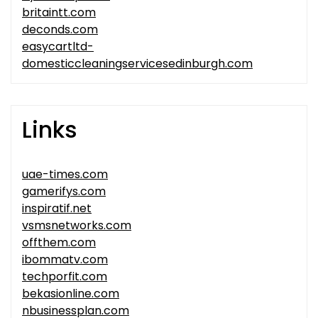
britaintt.com
deconds.com
easycartltd-
domesticcleaningservicesedinburgh.com
Links
uae-times.com
gamerifys.com
inspiratif.net
vsmsnetworks.com
offthem.com
ibommatv.com
techporfit.com
bekasionline.com
nbusinessplan.com