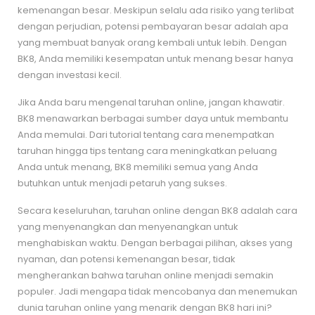
kemenangan besar. Meskipun selalu ada risiko yang terlibat
dengan perjudian, potensi pembayaran besar adalah apa
yang membuat banyak orang kembali untuk lebih. Dengan
BK8, Anda memiliki kesempatan untuk menang besar hanya
dengan investasi kecil.
Jika Anda baru mengenal taruhan online, jangan khawatir.
BK8 menawarkan berbagai sumber daya untuk membantu
Anda memulai. Dari tutorial tentang cara menempatkan
taruhan hingga tips tentang cara meningkatkan peluang
Anda untuk menang, BK8 memiliki semua yang Anda
butuhkan untuk menjadi petaruh yang sukses.
Secara keseluruhan, taruhan online dengan BK8 adalah cara
yang menyenangkan dan menyenangkan untuk
menghabiskan waktu. Dengan berbagai pilihan, akses yang
nyaman, dan potensi kemenangan besar, tidak
mengherankan bahwa taruhan online menjadi semakin
populer. Jadi mengapa tidak mencobanya dan menemukan
dunia taruhan online yang menarik dengan BK8 hari ini?