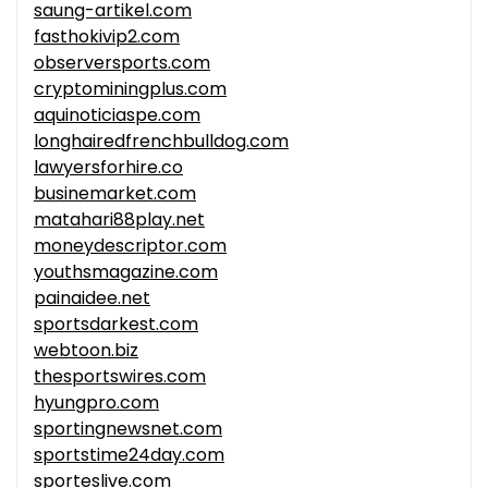
saung-artikel.com
fasthokivip2.com
observersports.com
cryptominingplus.com
aquinoticiaspe.com
longhairedfrenchbulldog.com
lawyersforhire.co
businemarket.com
matahari88play.net
moneydescriptor.com
youthsmagazine.com
painaidee.net
sportsdarkest.com
webtoon.biz
thesportswires.com
hyungpro.com
sportingnewsnet.com
sportstime24day.com
sporteslive.com