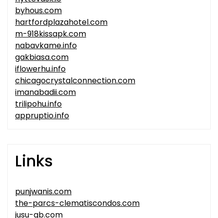
byhous.com
hartfordplazahotel.com
m-918kissapk.com
nabavkame.info
gakbiasa.com
iflowerhu.info
chicagocrystalconnection.com
imanabadii.com
trilipohu.info
appruptio.info
Links
punjwanis.com
the-parcs-clematiscondos.com
jusu-gb.com