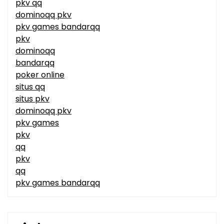
pkv qq
dominoqq pkv
pkv games bandarqq
pkv
dominoqq
bandarqq
poker online
situs qq
situs pkv
dominoqq pkv
pkv games
pkv
qq
pkv
qq
pkv games bandarqq