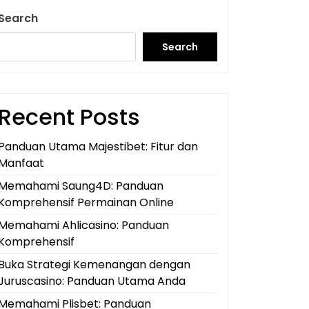
Search
Search
Recent Posts
Panduan Utama Majestibet: Fitur dan
Manfaat
Memahami Saung4D: Panduan
Komprehensif Permainan Online
Memahami Ahlicasino: Panduan
Komprehensif
Buka Strategi Kemenangan dengan
Juruscasino: Panduan Utama Anda
Memahami Plisbet: Panduan