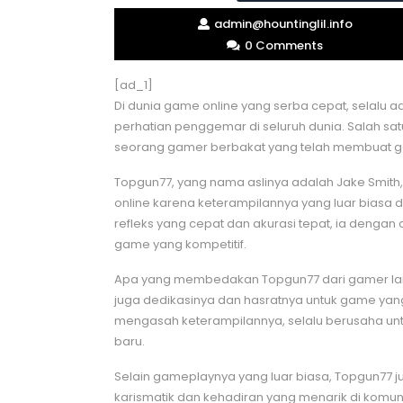
admin@hountinglil.info
0 Comments
[ad_1]
Di dunia game online yang serba cepat, selalu 
perhatian penggemar di seluruh dunia. Salah sa
seorang gamer berbakat yang telah membuat g
Topgun77, yang nama aslinya adalah Jake Smi
online karena keterampilannya yang luar bias
refleks yang cepat dan akurasi tepat, ia dengan
game yang kompetitif.
Apa yang membedakan Topgun77 dari gamer lai
juga dedikasinya dan hasratnya untuk game yan
mengasah keterampilannya, selalu berusaha un
baru.
Selain gameplaynya yang luar biasa, Topgun77 
karismatik dan kehadiran yang menarik di komuni