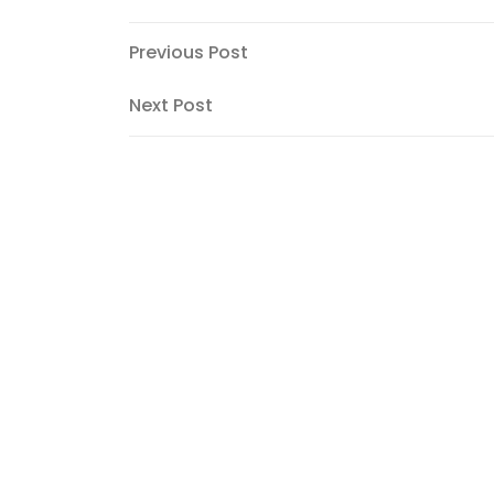
Post
Previous
Previous Post
Post
navigation
Next
Next Post
Post