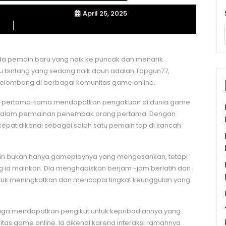
April 25, 2025
ada pemain baru yang naik ke puncak dan menarik
tu bintang yang sedang naik daun adalah Topgun77,
elombang di berbagai komunitas game online.
th, pertama-tama mendapatkan pengakuan di dunia game
a dalam permainan penembak orang pertama. Dengan
 cepat dikenal sebagai salah satu pemain top di kancah
n bukan hanya gameplaynya yang mengesankan, tetapi
g ia mainkan. Dia menghabiskan berjam -jam berlatih dan
tuk meningkatkan dan mencapai tingkat keunggulan yang
juga mendapatkan pengikut untuk kepribadiannya yang
tas game online. Ia dikenal karena interaksi ramahnya