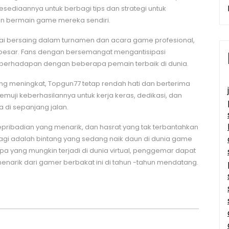
diaannya untuk berbagi tips dan strategi untuk
n bermain game mereka sendiri.
ulai bersaing dalam turnamen dan acara game profesional,
besar. Fans dengan bersemangat mengantisipasi
ya berhadapan dengan beberapa pemain terbaik di dunia.
ng meningkat, Topgun77 tetap rendah hati dan berterima
uji keberhasilannya untuk kerja keras, dedikasi, dan
di sepanjang jalan.
ribadian yang menarik, dan hasrat yang tak terbantahkan
agi adalah bintang yang sedang naik daun di dunia game
apa yang mungkin terjadi di dunia virtual, penggemar dapat
enarik dari gamer berbakat ini di tahun -tahun mendatang.