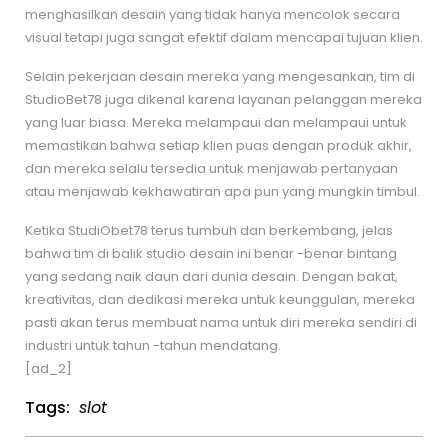
menghasilkan desain yang tidak hanya mencolok secara
visual tetapi juga sangat efektif dalam mencapai tujuan klien.
Selain pekerjaan desain mereka yang mengesankan, tim di
StudioBet78 juga dikenal karena layanan pelanggan mereka
yang luar biasa. Mereka melampaui dan melampaui untuk
memastikan bahwa setiap klien puas dengan produk akhir,
dan mereka selalu tersedia untuk menjawab pertanyaan
atau menjawab kekhawatiran apa pun yang mungkin timbul.
Ketika StudiObet78 terus tumbuh dan berkembang, jelas
bahwa tim di balik studio desain ini benar -benar bintang
yang sedang naik daun dari dunia desain. Dengan bakat,
kreativitas, dan dedikasi mereka untuk keunggulan, mereka
pasti akan terus membuat nama untuk diri mereka sendiri di
industri untuk tahun -tahun mendatang.
[ad_2]
Tags:
slot