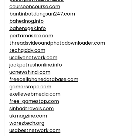
courseoncourse.com
bantinbatdongsan247.com
bahednog.info
bahenxgek.info
pertamaskre.com
threadsvideoandphotodownloader.com
techgiddy.com
usalivenetwork.com
jackpotrushonline.info
ucnewshindi.com
freecellphonedatabase.com
gamersrope.com
exellewebmedia.com
free-gamestop.com
sinbadtravels.com
ukmagzine.com
wareztech.org
usabestnetwork.com