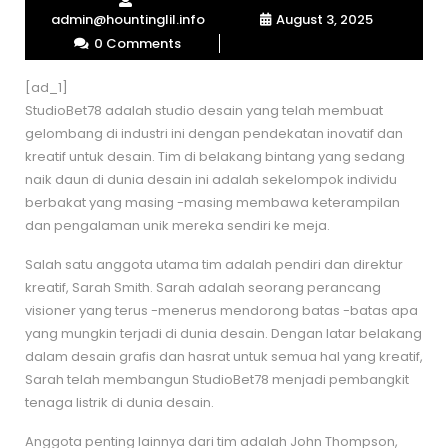
admin@hountinglil.info
August 3, 2025
0 Comments
[ad_1]
StudioBet78 adalah studio desain yang telah membuat
gelombang di industri ini dengan pendekatan inovatif dan
kreatif untuk desain. Tim di belakang bintang yang sedang
naik daun di dunia desain ini adalah sekelompok individu
berbakat yang masing -masing membawa keterampilan
dan pengalaman unik mereka sendiri ke meja.
Salah satu anggota utama tim adalah pendiri dan direktur
kreatif, Sarah Smith. Sarah adalah seorang perancang
visioner yang terus -menerus mendorong batas -batas apa
yang mungkin terjadi di dunia desain. Dengan latar belakang
dalam desain grafis dan hasrat untuk semua hal yang kreatif,
Sarah telah membangun StudioBet78 menjadi pembangkit
tenaga listrik di dunia desain.
Anggota penting lainnya dari tim adalah John Thompson,