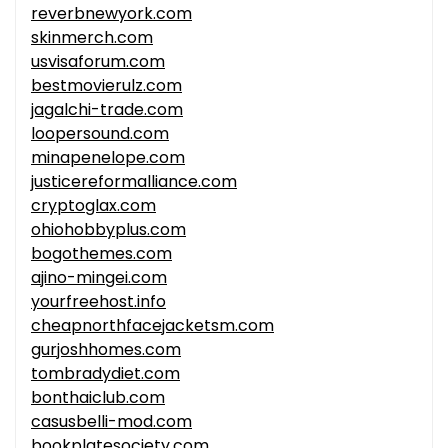
reverbnewyork.com
skinmerch.com
usvisaforum.com
bestmovierulz.com
jagalchi-trade.com
loopersound.com
minapenelope.com
justicereformalliance.com
cryptoglax.com
ohiohobbyplus.com
bogothemes.com
ajino-mingei.com
yourfreehost.info
cheapnorthfacejacketsm.com
gurjoshhomes.com
tombradydiet.com
bonthaiclub.com
casusbelli-mod.com
bookplatesociety.com