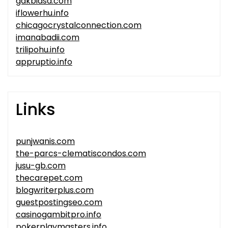
gakbiasa.com
iflowerhu.info
chicagocrystalconnection.com
imanabadii.com
trilipohu.info
appruptio.info
Links
punjwanis.com
the-parcs-clematiscondos.com
jusu-gb.com
thecarepet.com
blogwriterplus.com
guestpostingseo.com
casinogambitpro.info
pokerplaymasters.info