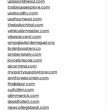
usaworldnewz.com
todayusaexplore.com
usalocality.com
usafournewz.com
thebalochhal.com
vehicularmaster.com
vibesaccent.com
ampajavierdemiguel.org
brainboosters.co
amberlately.com
joycebriscoe.com
aicarmina.com
mypartysupplystore.com
annforwisconsin.com
findjaipur.com
cultofjim.com
glimmerick.com
davidfollett.com
newcollegebeat.com