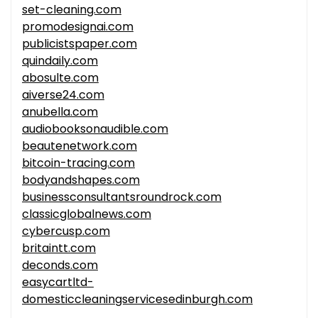
set-cleaning.com
promodesignai.com
publicistspaper.com
quindaily.com
abosulte.com
aiverse24.com
anubella.com
audiobooksonaudible.com
beautenetwork.com
bitcoin-tracing.com
bodyandshapes.com
businessconsultantsroundrock.com
classicglobalnews.com
cybercusp.com
britaintt.com
deconds.com
easycartltd-
domesticcleaningservicesedinburgh.com