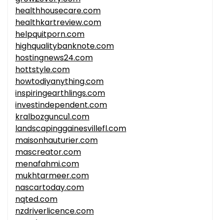
healthhousecare.com
healthkartreview.com
helpquitporn.com
highqualitybanknote.com
hostingnews24.com
hottstyle.com
howtodiyanything.com
inspiringearthlings.com
investindependent.com
kralbozguncu1.com
landscapinggainesvillefl.com
maisonhauturier.com
mascreator.com
menafahmi.com
mukhtarmeer.com
nascartoday.com
nqted.com
nzdriverlicence.com