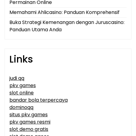
Permainan Online
Memahami Ahlicasino: Panduan Komprehensif
Buka Strategi Kemenangan dengan Juruscasino:
Panduan Utama Anda
Links
judi qq
pkv games
slot online
bandar bola terpercaya
dominoqq
situs pkv games
pkv games resmi
slot demo gratis