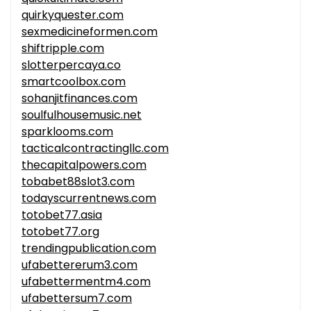
quirkyquester.com
sexmedicineformen.com
shiftripple.com
slotterpercaya.co
smartcoolbox.com
sohanjitfinances.com
soulfulhousemusic.net
sparklooms.com
tacticalcontractingllc.com
thecapitalpowers.com
tobabet88slot3.com
todayscurrentnews.com
totobet77.asia
totobet77.org
trendingpublication.com
ufabettererum3.com
ufabettermentm4.com
ufabettersum7.com