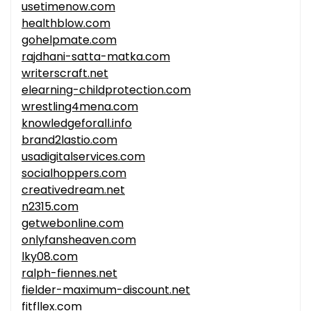
usetimenow.com
healthblow.com
gohelpmate.com
rajdhani-satta-matka.com
writerscraft.net
elearning-childprotection.com
wrestling4mena.com
knowledgeforall.info
brand2lastio.com
usadigitalservices.com
socialhoppers.com
creativedream.net
n2315.com
getwebonline.com
onlyfansheaven.com
lky08.com
ralph-fiennes.net
fielder-maximum-discount.net
fitfllex.com