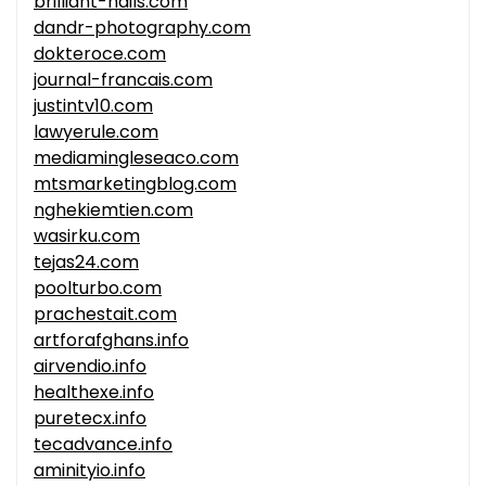
brilliant-nails.com
dandr-photography.com
dokteroce.com
journal-francais.com
justintv10.com
lawyerule.com
mediamingleseaco.com
mtsmarketingblog.com
nghekiemtien.com
wasirku.com
tejas24.com
poolturbo.com
prachestait.com
artforafghans.info
airvendio.info
healthexe.info
puretecx.info
tecadvance.info
aminityio.info