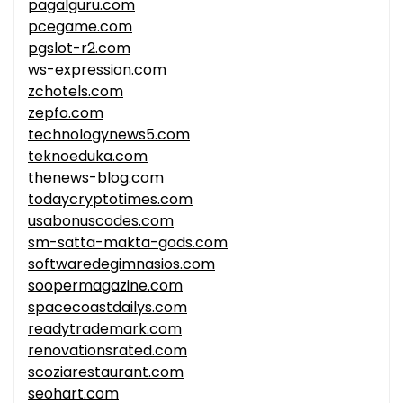
pagalguru.com
pcegame.com
pgslot-r2.com
ws-expression.com
zchotels.com
zepfo.com
technologynews5.com
teknoeduka.com
thenews-blog.com
todaycryptotimes.com
usabonuscodes.com
sm-satta-makta-gods.com
softwaredegimnasios.com
soopermagazine.com
spacecoastdailys.com
readytrademark.com
renovationsrated.com
scoziarestaurant.com
seohart.com