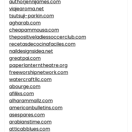
authorjennijames.com
viajearoma.net
tsutsuji-parkin.com
agharab.com
cheapammousa.com
thepositiveladiessoccerclub.com
recetasdecocinafaciles.com
naildesignsidea.net
greatpai.com
paperlanterntheatre.org
freeworshipnetwork.com
watercraftllc.com
abourge.com
afiliixs.com
alharammallz.com
americanbulletins.com
asespares.com
arabianstime.com
atticabblues.com