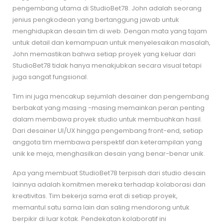
pengembang utama di StudioBet78. John adalah seorang
jenius pengkodean yang bertanggung jawab untuk
menghidupkan desain tim di web. Dengan mata yang tajam
untuk detail dan kemampuan untuk menyelesaikan masalah,
John memastikan bahwa setiap proyek yang keluar dari
StudioBet78 tidak hanya menakjubkan secara visual tetapi
juga sangat fungsional.
Tim ini juga mencakup sejumlah desainer dan pengembang
berbakat yang masing -masing memainkan peran penting
dalam membawa proyek studio untuk membuahkan hasil.
Dari desainer UI/UX hingga pengembang front-end, setiap
anggota tim membawa perspektif dan keterampilan yang
unik ke meja, menghasilkan desain yang benar-benar unik.
Apa yang membuat StudioBet78 terpisah dari studio desain
lainnya adalah komitmen mereka terhadap kolaborasi dan
kreativitas. Tim bekerja sama erat di setiap proyek,
memantul satu sama lain dan saling mendorong untuk
berpikir di luar kotak. Pendekatan kolaboratif ini