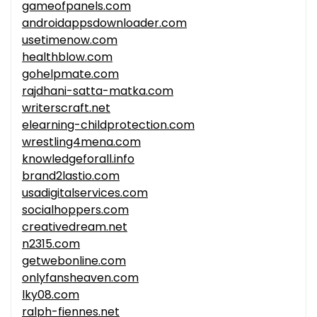
gameofpanels.com
androidappsdownloader.com
usetimenow.com
healthblow.com
gohelpmate.com
rajdhani-satta-matka.com
writerscraft.net
elearning-childprotection.com
wrestling4mena.com
knowledgeforall.info
brand2lastio.com
usadigitalservices.com
socialhoppers.com
creativedream.net
n2315.com
getwebonline.com
onlyfansheaven.com
lky08.com
ralph-fiennes.net