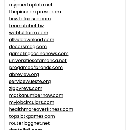
mypuertoplata.net
thepioneerxpress.com
howtofixissue.com
teamufabet.biz
webfullform.com
allviddownload.com
decorsmag.com
gamblingcasinonews.com
universitiesofamerica.net
progameofbrands.com
qbreview.org
servicewueste.org
zippyrevs.com
matkanumbernow.com
myjobcirculars.com
healthmoreoverfitness.com
topslotxgames.com
routerloggnet.net