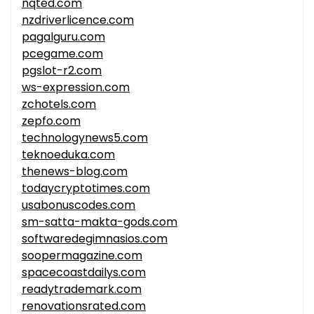
nqted.com
nzdriverlicence.com
pagalguru.com
pcegame.com
pgslot-r2.com
ws-expression.com
zchotels.com
zepfo.com
technologynews5.com
teknoeduka.com
thenews-blog.com
todaycryptotimes.com
usabonuscodes.com
sm-satta-makta-gods.com
softwaredegimnasios.com
soopermagazine.com
spacecoastdailys.com
readytrademark.com
renovationsrated.com