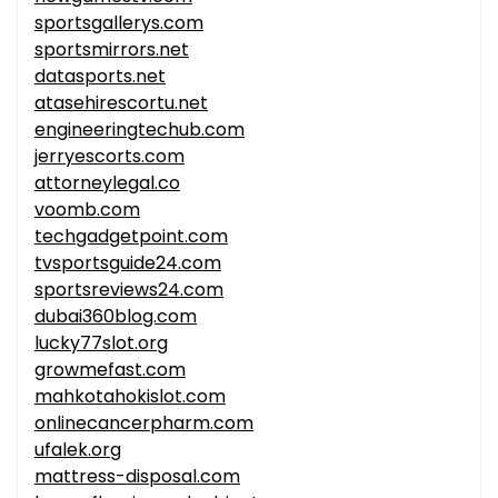
sportsgallerys.com
sportsmirrors.net
datasports.net
atasehirescortu.net
engineeringtechub.com
jerryescorts.com
attorneylegal.co
voomb.com
techgadgetpoint.com
tvsportsguide24.com
sportsreviews24.com
dubai360blog.com
lucky77slot.org
growmefast.com
mahkotahokislot.com
onlinecancerpharm.com
ufalek.org
mattress-disposal.com