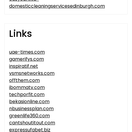
domesticcleaningservicesedinburgh.com
Links
uae-times.com
gamerifys.com
inspiratif.net
vsmsnetworks.com
offthem.com
ibommatv.com
techporfit.com
bekasionline.com
nbusinessplan.com
greenlife360.com
cantshoutitout.com
expressufabet.biz