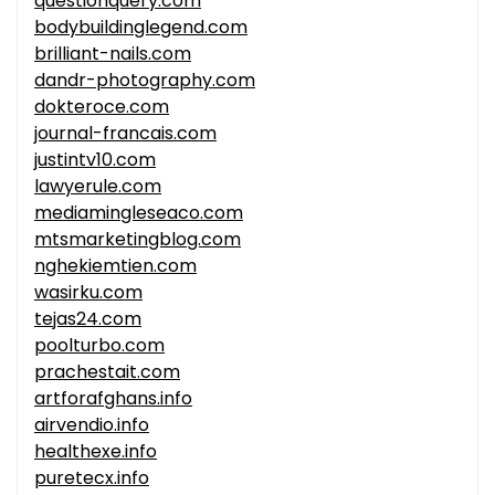
questionquery.com
bodybuildinglegend.com
brilliant-nails.com
dandr-photography.com
dokteroce.com
journal-francais.com
justintv10.com
lawyerule.com
mediamingleseaco.com
mtsmarketingblog.com
nghekiemtien.com
wasirku.com
tejas24.com
poolturbo.com
prachestait.com
artforafghans.info
airvendio.info
healthexe.info
puretecx.info