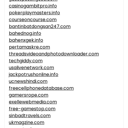
casinogambitpro.info
pokerplaymasters.info
courseoncourse.com
bantinbatdongsan247.com
bahednog.info
bahenxgek.info
pertamaskre.com
threadsvideoandphotodownloader.com
techgiddy.com
usalivenetwork.com
jackpotrushonline.info
ucnewshindi.com
freecellphonedatabase.com
gamersrope.com
exellewebmedia.com
free-gamestop.com
sinbadtravels.com
ukmagzine.com