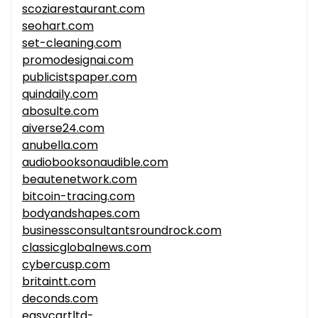
scoziarestaurant.com
seohart.com
set-cleaning.com
promodesignai.com
publicistspaper.com
quindaily.com
abosulte.com
aiverse24.com
anubella.com
audiobooksonaudible.com
beautenetwork.com
bitcoin-tracing.com
bodyandshapes.com
businessconsultantsroundrock.com
classicglobalnews.com
cybercusp.com
britaintt.com
deconds.com
easycartltd-