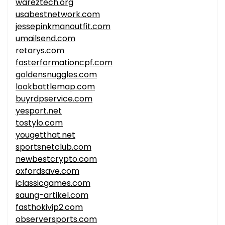
wareztech.org
usabestnetwork.com
jessepinkmanoutfit.com
umailsend.com
retarys.com
fasterformationcpf.com
goldensnuggles.com
lookbattlemap.com
buyrdpservice.com
yesport.net
tostylo.com
yougetthat.net
sportsnetclub.com
newbestcrypto.com
oxfordsave.com
iclassicgames.com
saung-artikel.com
fasthokivip2.com
observersports.com