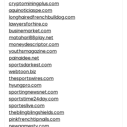
cryptominingplus.com
aquinoticiaspe.com
longhairedfrenchbulldog.com
lawyersforhire.co
businemarket.com
matahari88play.net
moneydescriptor.com
youthsmagazine.com
painaidee.net
sportsdarkest.com
webtoon.biz
thesportswires.com
hyungpro.com
sportingnewsnet.com
sportstime24day.com
sporteslive.com
theblingblingshields.com
pinkfrenchtipnails.com
newgamestv.com