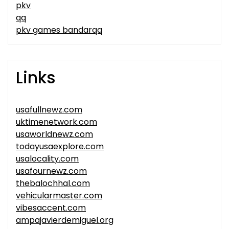
pkv
qq
pkv games bandarqq
Links
usafullnewz.com
uktimenetwork.com
usaworldnewz.com
todayusaexplore.com
usalocality.com
usafournewz.com
thebalochhal.com
vehicularmaster.com
vibesaccent.com
ampajavierdemiguel.org