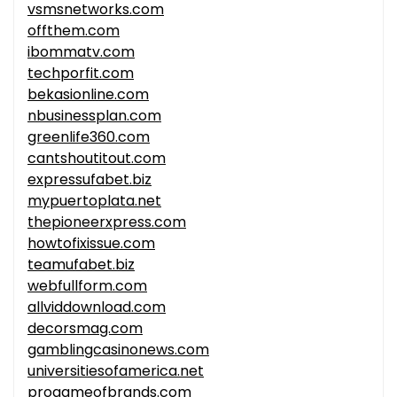
vsmsnetworks.com
offthem.com
ibommatv.com
techporfit.com
bekasionline.com
nbusinessplan.com
greenlife360.com
cantshoutitout.com
expressufabet.biz
mypuertoplata.net
thepioneerxpress.com
howtofixissue.com
teamufabet.biz
webfullform.com
allviddownload.com
decorsmag.com
gamblingcasinonews.com
universitiesofamerica.net
progameofbrands.com