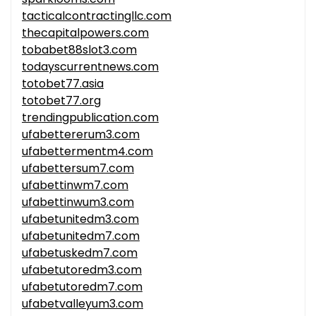
tacticalcontractingllc.com
thecapitalpowers.com
tobabet88slot3.com
todayscurrentnews.com
totobet77.asia
totobet77.org
trendingpublication.com
ufabettererum3.com
ufabettermentm4.com
ufabettersum7.com
ufabettinwm7.com
ufabettinwum3.com
ufabetunitedm3.com
ufabetunitedm7.com
ufabetuskedm7.com
ufabetutoredm3.com
ufabetutoredm7.com
ufabetvalleyum3.com