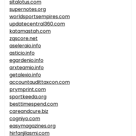
sitalotus.com
supernotes.org
worldsportsempires.com
updatecentral360.com
katamastah.com
zqscore.net
aseleraio.info
asticio.info
egardenio.info
arxteamio.info
getalexio.info
accountaudittaxcon.com
prymprint.com
sportkeeda.org
besttimespend.com
careandcure.biz
cogniyo.com
easymagazines.org
hirfanjilasmi.com