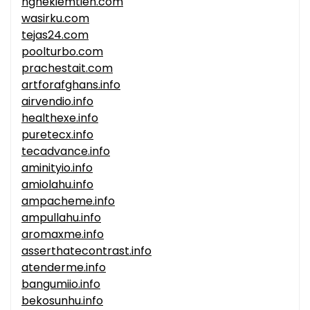
nghekiemtien.com
wasirku.com
tejas24.com
poolturbo.com
prachestait.com
artforafghans.info
airvendio.info
healthexe.info
puretecx.info
tecadvance.info
aminityio.info
amiolahu.info
ampacheme.info
ampullahu.info
aromaxme.info
asserthatecontrast.info
atenderme.info
bangumiio.info
bekosunhu.info