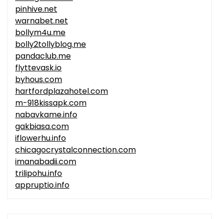
pinhive.net
warnabet.net
bollym4u.me
bolly2tollyblog.me
pandaclub.me
flyttevask.io
byhous.com
hartfordplazahotel.com
m-918kissapk.com
nabavkame.info
gakbiasa.com
iflowerhu.info
chicagocrystalconnection.com
imanabadii.com
trilipohu.info
appruptio.info