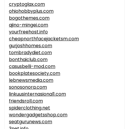
cryptoglax.com
ohiohobbyplus.com
bogothemes.com
ajino-mingei.com
yourfreehost.info
cheapnorthfacejacketsm.com
gurjoshhomes.com
tombradydiet.com
bonthaiclub.com
casusbelli-mod.com
bookplatesociety.com
lebnewsmedia.com
sonosonora.com
linkuusinternasional1.com
friendsroll.com
spiderclothing.net
wondergadgetsshop.com
seatgurunews.com
3net.info