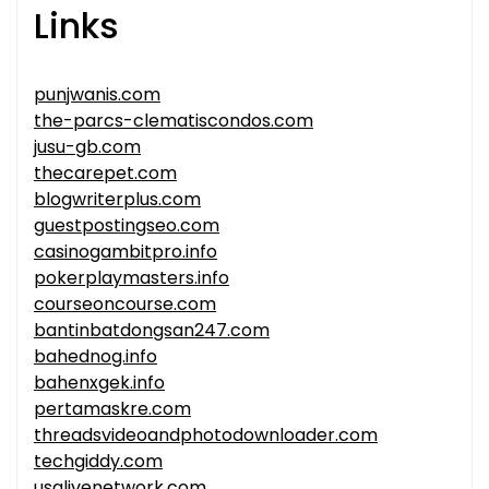
Links
punjwanis.com
the-parcs-clematiscondos.com
jusu-gb.com
thecarepet.com
blogwriterplus.com
guestpostingseo.com
casinogambitpro.info
pokerplaymasters.info
courseoncourse.com
bantinbatdongsan247.com
bahednog.info
bahenxgek.info
pertamaskre.com
threadsvideoandphotodownloader.com
techgiddy.com
usalivenetwork.com