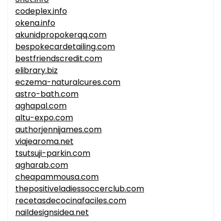
codeplex.info
okena.info
akunidpropokerqq.com
bespokecardetailing.com
bestfriendscredit.com
elibrary.biz
eczema-naturalcures.com
astro-bath.com
aghapal.com
altu-expo.com
authorjennijames.com
viajearoma.net
tsutsuji-parkin.com
agharab.com
cheapammousa.com
thepositiveladiessoccerclub.com
recetasdecocinafaciles.com
naildesignsidea.net