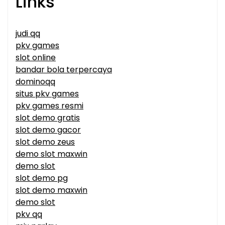
Links
judi qq
pkv games
slot online
bandar bola terpercaya
dominoqq
situs pkv games
pkv games resmi
slot demo gratis
slot demo gacor
slot demo zeus
demo slot maxwin
demo slot
slot demo pg
slot demo maxwin
demo slot
pkv qq