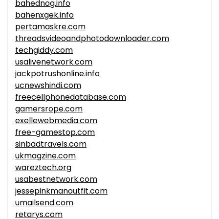
bahednog.info
bahenxgek.info
pertamaskre.com
threadsvideoandphotodownloader.com
techgiddy.com
usalivenetwork.com
jackpotrushonline.info
ucnewshindi.com
freecellphonedatabase.com
gamersrope.com
exellewebmedia.com
free-gamestop.com
sinbadtravels.com
ukmagzine.com
wareztech.org
usabestnetwork.com
jessepinkmanoutfit.com
umailsend.com
retarys.com