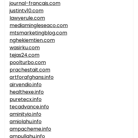
journal-francais.com
justintv10.com
lawyerule.com
mediamingleseaco.com
mtsmarketingblog.com
nghekiemtien.com
wasirku.com
tejas24.com
poolturbo.com
prachestait.com
artforafghans.info
airvendio.info
healthexe.info
puretecx.info
tecadvance.info
aminityio.info
amiolahu.info
ampacheme.info
ampullahu.info