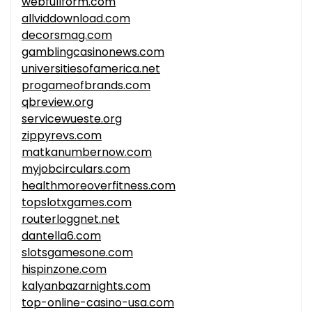
webfullform.com
allviddownload.com
decorsmag.com
gamblingcasinonews.com
universitiesofamerica.net
progameofbrands.com
qbreview.org
servicewueste.org
zippyrevs.com
matkanumbernow.com
myjobcirculars.com
healthmoreoverfitness.com
topslotxgames.com
routerloggnet.net
dantella6.com
slotsgamesone.com
hispinzone.com
kalyanbazarnights.com
top-online-casino-usa.com