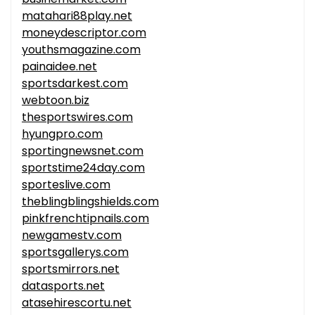
matahari88play.net
moneydescriptor.com
youthsmagazine.com
painaidee.net
sportsdarkest.com
webtoon.biz
thesportswires.com
hyungpro.com
sportingnewsnet.com
sportstime24day.com
sporteslive.com
theblingblingshields.com
pinkfrenchtipnails.com
newgamestv.com
sportsgallerys.com
sportsmirrors.net
datasports.net
atasehirescortu.net