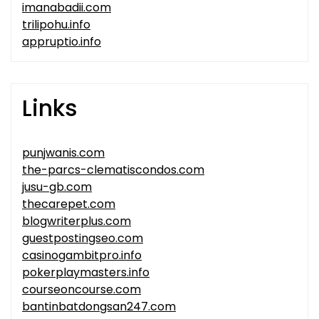
imanabadii.com
trilipohu.info
appruptio.info
Links
punjwanis.com
the-parcs-clematiscondos.com
jusu-gb.com
thecarepet.com
blogwriterplus.com
guestpostingseo.com
casinogambitpro.info
pokerplaymasters.info
courseoncourse.com
bantinbatdongsan247.com