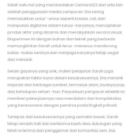
Salah satu hal yang membedakan Cemara123 dari artis lain
adalah penggunaan media campuran. Dia sering
memasukkan unsur -unsur seperti kolase, cat, dan
manipulasi digital ke dalam karya -karyanya, menciptakan
produk akhir yang dinamis dan menakjubkan secara visual.
Eksperimen ini dengan bahan dan teknik yang berbeda
memungkinkan Sarah untuk terus -menerus mendorong
batas -batas seninya dan menjaga karyanya tetap segar
dan menarik.
Selain gayanya yang unik, materi pelajaran Sarah juga
merupakan faktor kunci dalam kesuksesannya. Dia menarik
inspirasi dari berbagai sumber, termasuk alam, budaya pop,
dan kehidupan sehari -hari. Perpaduan pengaruh eklektik ini
memberi pekerjaannya rasa mendalam dan kompleksitas
yang beresonansi dengan pemirsa pada tingkat pribadi.
Terlepas dari kesuksesannya yang semakin besar, Sarah
tetap rendah hati dan berterima kasih atas dukungan yang
telah ia terima dari penggemar dan komunitas seni. Dia