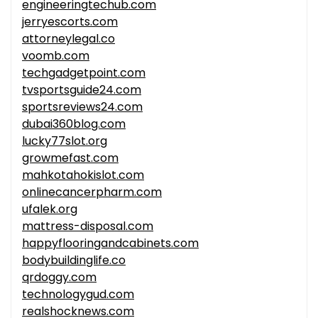
engineeringtechub.com
jerryescorts.com
attorneylegal.co
voomb.com
techgadgetpoint.com
tvsportsguide24.com
sportsreviews24.com
dubai360blog.com
lucky77slot.org
growmefast.com
mahkotahokislot.com
onlinecancerpharm.com
ufalek.org
mattress-disposal.com
happyflooringandcabinets.com
bodybuildinglife.co
qrdoggy.com
technologygud.com
realshocknews.com