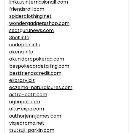
linkuusinternasional1.com
friendsroll.com
spiderclothing.net
wondergadgetsshop.com
seatgurunews.com
3net.info
codeplex.info
okena.info
akunidpropokerqq.com
bespokecardetailing.com
bestfriendscredit.com
elibrary.biz
eczema-naturalcures.com
astro-bath.com
aghapal.com
altu-expo.com
authorjennijames.com
viajearoma.net
tsutsuji-parkin.com