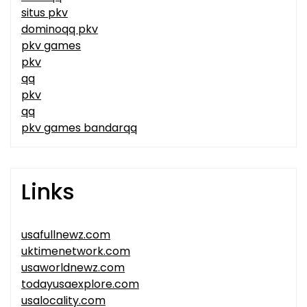
situs pkv
dominoqq pkv
pkv games
pkv
qq
pkv
qq
pkv games bandarqq
Links
usafullnewz.com
uktimenetwork.com
usaworldnewz.com
todayusaexplore.com
usalocality.com