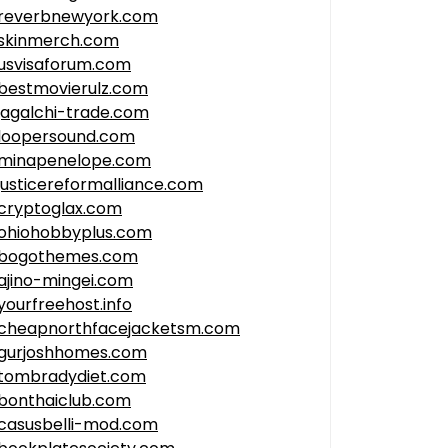
reverbnewyork.com
skinmerch.com
usvisaforum.com
bestmovierulz.com
jagalchi-trade.com
loopersound.com
minapenelope.com
justicereformalliance.com
cryptoglax.com
ohiohobbyplus.com
bogothemes.com
ajino-mingei.com
yourfreehost.info
cheapnorthfacejacketsm.com
gurjoshhomes.com
tombradydiet.com
bonthaiclub.com
casusbelli-mod.com