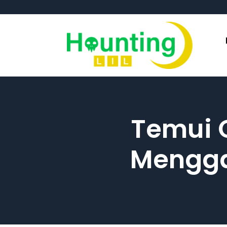
Skip
to
content
Temui 
Mengga