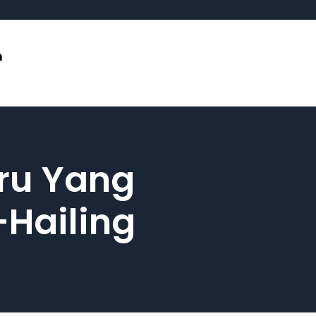
n
ru Yang
Hailing