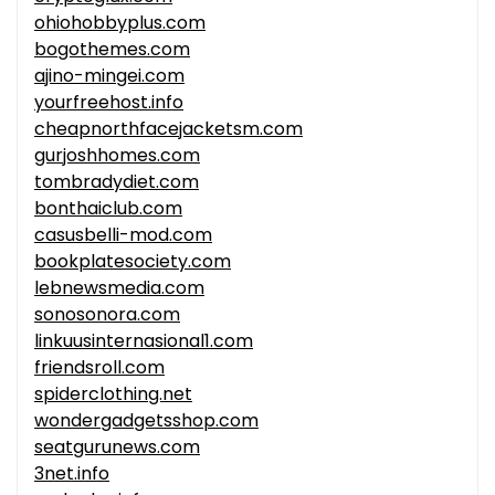
ohiohobbyplus.com
bogothemes.com
ajino-mingei.com
yourfreehost.info
cheapnorthfacejacketsm.com
gurjoshhomes.com
tombradydiet.com
bonthaiclub.com
casusbelli-mod.com
bookplatesociety.com
lebnewsmedia.com
sonosonora.com
linkuusinternasional1.com
friendsroll.com
spiderclothing.net
wondergadgetsshop.com
seatgurunews.com
3net.info