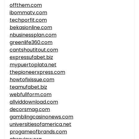
offthem.com
ibommatv.com
techporfit.com
bekasionline.com
nbusinessplan.com
greenlife360.com
cantshoutitout.com
expressufabet.biz
mypuertoplata.net
thepioneerxpress.com
howtofixissue.com
teamufabet.biz
webfullform.com
allviddownload.com
decorsmag.com
gamblingcasinonews.com
universitiesofamerica.net
progameofbrands.com