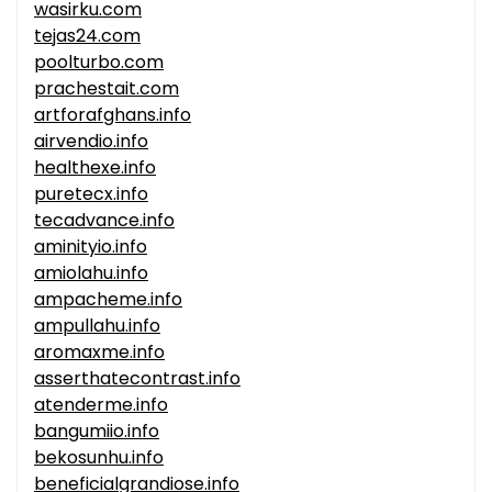
wasirku.com
tejas24.com
poolturbo.com
prachestait.com
artforafghans.info
airvendio.info
healthexe.info
puretecx.info
tecadvance.info
aminityio.info
amiolahu.info
ampacheme.info
ampullahu.info
aromaxme.info
asserthatecontrast.info
atenderme.info
bangumiio.info
bekosunhu.info
beneficialgrandiose.info