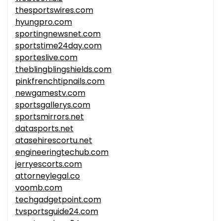
thesportswires.com
hyungpro.com
sportingnewsnet.com
sportstime24day.com
sporteslive.com
theblingblingshields.com
pinkfrenchtipnails.com
newgamestv.com
sportsgallerys.com
sportsmirrors.net
datasports.net
atasehirescortu.net
engineeringtechub.com
jerryescorts.com
attorneylegal.co
voomb.com
techgadgetpoint.com
tvsportsguide24.com