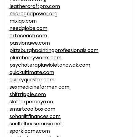
leathercraftpro.com
microgridpower.org
mixiqo.com
needglobe.com
ortocoach.com
passionawe.com
pittsburghpaintingprofessionals.com
plumberryworks.com
psychoterapiawioletanowak.com
quickultimate.com
quirkyquester.com
sexmedicineformen.com
shiftripple.com
slotterpercaya.co
smartcoolbox.com
sohanjitfinances.com
soulfulhousemusic.net
sparklooms.com