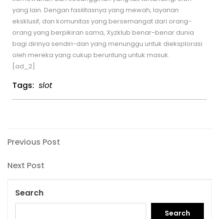
yang lain. Dengan fasilitasnya yang mewah, layanan
eksklusif, dan komunitas yang bersemangat dari orang-
orang yang berpikiran sama, Xyzklub benar-benar dunia
bagi dirinya sendiri-dan yang menunggu untuk dieksplorasi
oleh mereka yang cukup beruntung untuk masuk.
[ad_2]
Tags:
slot
Post
Previous
Previous Post
Post
navigation
Next
Next Post
Post
Search
Search