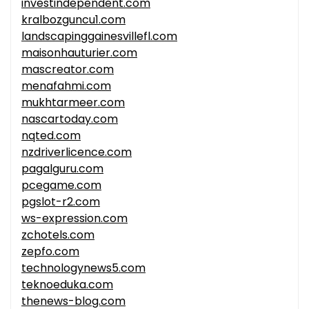
investindependent.com
kralbozguncu1.com
landscapinggainesvillefl.com
maisonhauturier.com
mascreator.com
menafahmi.com
mukhtarmeer.com
nascartoday.com
nqted.com
nzdriverlicence.com
pagalguru.com
pcegame.com
pgslot-r2.com
ws-expression.com
zchotels.com
zepfo.com
technologynews5.com
teknoeduka.com
thenews-blog.com