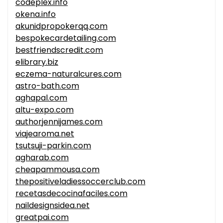
codeplex.info
okena.info
akunidpropokerqq.com
bespokecardetailing.com
bestfriendscredit.com
elibrary.biz
eczema-naturalcures.com
astro-bath.com
aghapal.com
altu-expo.com
authorjennijames.com
viajearoma.net
tsutsuji-parkin.com
agharab.com
cheapammousa.com
thepositiveladiessoccerclub.com
recetasdecocinafaciles.com
naildesignsidea.net
greatpai.com