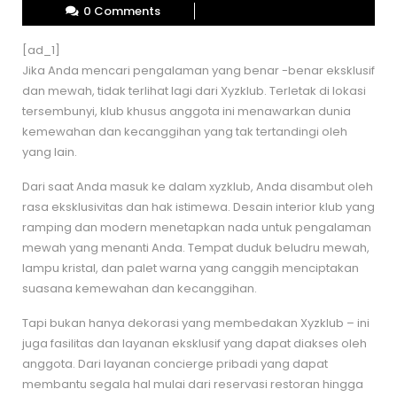
0 Comments
[ad_1]
Jika Anda mencari pengalaman yang benar -benar eksklusif
dan mewah, tidak terlihat lagi dari Xyzklub. Terletak di lokasi
tersembunyi, klub khusus anggota ini menawarkan dunia
kemewahan dan kecanggihan yang tak tertandingi oleh
yang lain.
Dari saat Anda masuk ke dalam xyzklub, Anda disambut oleh
rasa eksklusivitas dan hak istimewa. Desain interior klub yang
ramping dan modern menetapkan nada untuk pengalaman
mewah yang menanti Anda. Tempat duduk beludru mewah,
lampu kristal, dan palet warna yang canggih menciptakan
suasana kemewahan dan kecanggihan.
Tapi bukan hanya dekorasi yang membedakan Xyzklub – ini
juga fasilitas dan layanan eksklusif yang dapat diakses oleh
anggota. Dari layanan concierge pribadi yang dapat
membantu segala hal mulai dari reservasi restoran hingga