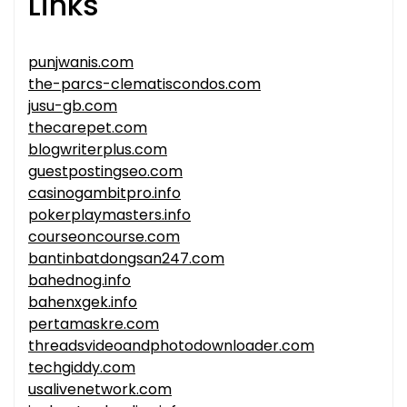
Links
punjwanis.com
the-parcs-clematiscondos.com
jusu-gb.com
thecarepet.com
blogwriterplus.com
guestpostingseo.com
casinogambitpro.info
pokerplaymasters.info
courseoncourse.com
bantinbatdongsan247.com
bahednog.info
bahenxgek.info
pertamaskre.com
threadsvideoandphotodownloader.com
techgiddy.com
usalivenetwork.com