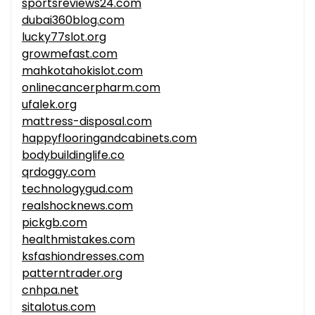
sportsreviews24.com
dubai360blog.com
lucky77slot.org
growmefast.com
mahkotahokislot.com
onlinecancerpharm.com
ufalek.org
mattress-disposal.com
happyflooringandcabinets.com
bodybuildinglife.co
qrdoggy.com
technologygud.com
realshocknews.com
pickgb.com
healthmistakes.com
ksfashiondresses.com
patterntrader.org
cnhpa.net
sitalotus.com