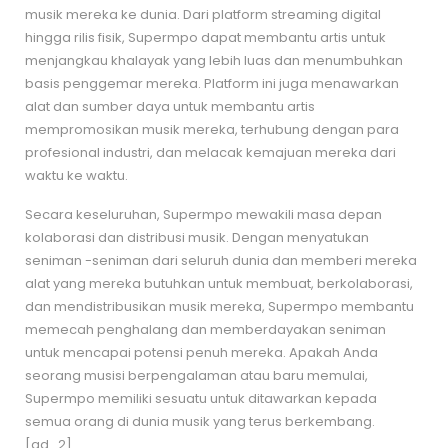
musik mereka ke dunia. Dari platform streaming digital
hingga rilis fisik, Supermpo dapat membantu artis untuk
menjangkau khalayak yang lebih luas dan menumbuhkan
basis penggemar mereka. Platform ini juga menawarkan
alat dan sumber daya untuk membantu artis
mempromosikan musik mereka, terhubung dengan para
profesional industri, dan melacak kemajuan mereka dari
waktu ke waktu.
Secara keseluruhan, Supermpo mewakili masa depan
kolaborasi dan distribusi musik. Dengan menyatukan
seniman -seniman dari seluruh dunia dan memberi mereka
alat yang mereka butuhkan untuk membuat, berkolaborasi,
dan mendistribusikan musik mereka, Supermpo membantu
memecah penghalang dan memberdayakan seniman
untuk mencapai potensi penuh mereka. Apakah Anda
seorang musisi berpengalaman atau baru memulai,
Supermpo memiliki sesuatu untuk ditawarkan kepada
semua orang di dunia musik yang terus berkembang.
[ad_2]