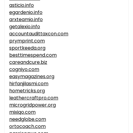
asticio.info
egardenio.info
arxteamio.info
getalexio.info
accountaudittaxcon.com
prymprint.com
sportkeeda.org
besttimespend.com
careandcure.biz
cogniyo.com
easymagazines.org
hirfanjilasmi.com
hometricks.org
leathercraftpro.com
microgridpower.org
mixiqo.com
needglobe.com
ortocoach.com