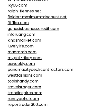
lky08.com
ralph-fiennes.net
fielder-maximum-discount.net
fitfllex.com
genesisbusinesscredit.com
inforuang.com
kindsmarket.com
luvelylife.com
macramb.com
mypet-diary.com
oxweekly.com
panamacitydeckcontractors.com
westfashions.com
toolshandy.com
travelstager.com
trendinspires.com
rannyephul.com
reportradar360.com