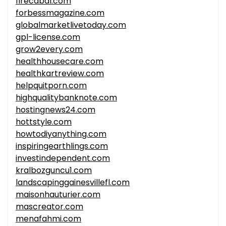
firecabal.com
forbessmagazine.com
globalmarketlivetoday.com
gpl-license.com
grow2every.com
healthhousecare.com
healthkartreview.com
helpquitporn.com
highqualitybanknote.com
hostingnews24.com
hottstyle.com
howtodiyanything.com
inspiringearthlings.com
investindependent.com
kralbozguncu1.com
landscapinggainesvillefl.com
maisonhauturier.com
mascreator.com
menafahmi.com