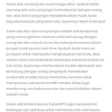
mulus dan ramping dari awal hingga akhir. Apakah Anda
seorang artis solo yang ingin berkolaborasi dengan orang
lain, atau band yang ingin mendistribusikan musik Anda
kepada khalayak yang lebih luas, Supermpo telah Anda liput.
Salah satu fitur utama Supermpo adalah alat kolaborasi,
yang memungkinkan seniman untuk terhubung dengan
orang lain dari seluruh dunia dan bekerja bersama dalam
proyek musik secara real-time. Apakah Anda mencari
produser untuk membantu menghidupkan visi Anda, atau
vokalis untuk menambahkan beberapa bakat tambahan ke
trek Anda, Supermpo membuatnya mudah ditemukan dan
terhubung dengan orang yang tepat. Pendekatan
kolaboratif ini tidak hanya membantu seniman untuk
memperluas cakrawala kreatif mereka, tetapi juga
mendorong rasa kebersamaan dan persahabatan dalam
industri musik.
Selain alat kolaborasinya, SuperMPO juga menawarkan
berbagai opsi distribusi untuk membantu artis membawa