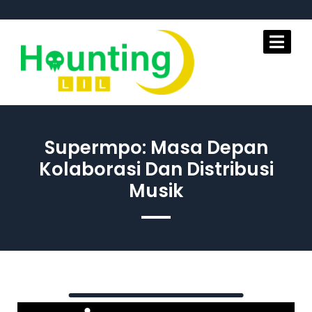
Skip
to
content
Supermpo: Masa Depan
Kolaborasi Dan Distribusi
Musik