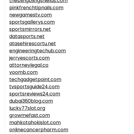
theblingblingshields.com
pinkfrenchtipnails.com
newgamestv.com
sportsgallerys.com
sportsmirrors.net
datasports.net
atasehirescortu.net
engineeringtechub.com
jerryescorts.com
attorneylegal.co
voomb.com
techgadgetpoint.com
tvsportsguide24.com
sportsreviews24.com
dubai360blog.com
lucky77slot.org
growmefast.com
mahkotahokislot.com
onlinecancerpharm.com