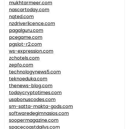
mukhtarmeer.com
nascartoday.com
nqted.com
nzdriverlicence.com
pagalguru.com
pcegame.com
pgslot-r2.com
ws-expression.com
zchotels.com
zepfo.com
technologynews5.com
teknoeduka.com
thenews-blog.com
todaycryptotimes.com
usabonuscodes.com
sm-satta-makta-gods.com
softwaredegimnasios.com
soopermagazine.com
spacecoastdailys.com