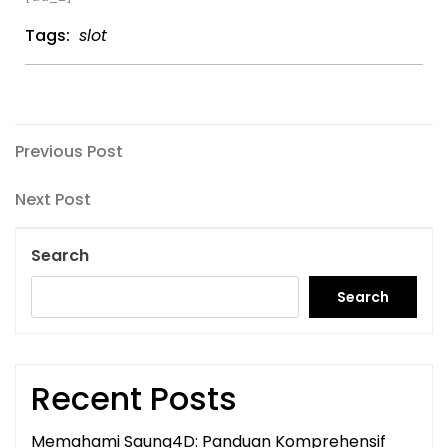
Tags:
slot
Post
Previous
Previous Post
Post
navigation
Next
Next Post
Post
Search
Search
Recent Posts
Memahami Saung4D: Panduan Komprehensif