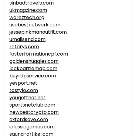
sinbadtravels.com
ukmagzine.com
wareztech.org
usabestnetwork.com
jessepinkmanoutfit.com
umailsend.com
retarys.com
fasterformationcpf.com
goldensnuggles.com
lookbattlemap.com
buyrdpservice.com
yesport.net
tostylo.com
yougetthat.net
sportsnetclub.com
newbestcrypto.com
oxfordsave.com
iclassicgames.com
saung-artikel.com