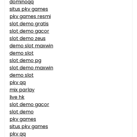
dominoqq
situs pkv games
pkv games resmi
slot demo gratis
slot demo gacor
slot demo zeus
demo slot maxwin
demo slot
slot demo pg
slot demo maxwin
demo slot
pkv qq
mix parlay
live hk
slot demo gacor
slot demo
pkv games
situs pkv games
pkv qq