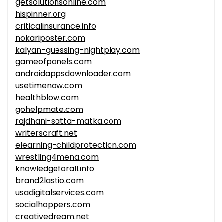
getsolutionsonline.com
hispinner.org
criticalinsurance.info
nokariposter.com
kalyan-guessing-nightplay.com
gameofpanels.com
androidappsdownloader.com
usetimenow.com
healthblow.com
gohelpmate.com
rajdhani-satta-matka.com
writerscraft.net
elearning-childprotection.com
wrestling4mena.com
knowledgeforall.info
brand2lastio.com
usadigitalservices.com
socialhoppers.com
creativedream.net