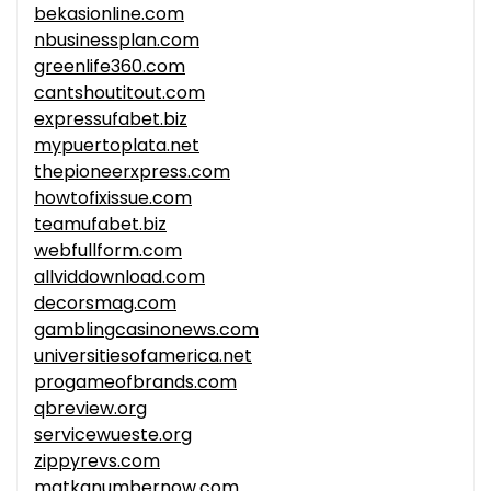
bekasionline.com
nbusinessplan.com
greenlife360.com
cantshoutitout.com
expressufabet.biz
mypuertoplata.net
thepioneerxpress.com
howtofixissue.com
teamufabet.biz
webfullform.com
allviddownload.com
decorsmag.com
gamblingcasinonews.com
universitiesofamerica.net
progameofbrands.com
qbreview.org
servicewueste.org
zippyrevs.com
matkanumbernow.com