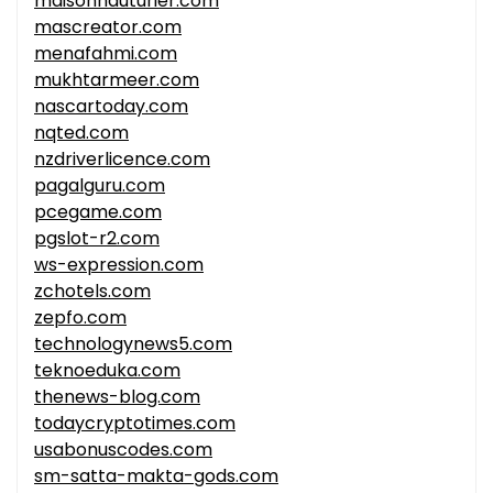
maisonhauturier.com
mascreator.com
menafahmi.com
mukhtarmeer.com
nascartoday.com
nqted.com
nzdriverlicence.com
pagalguru.com
pcegame.com
pgslot-r2.com
ws-expression.com
zchotels.com
zepfo.com
technologynews5.com
teknoeduka.com
thenews-blog.com
todaycryptotimes.com
usabonuscodes.com
sm-satta-makta-gods.com