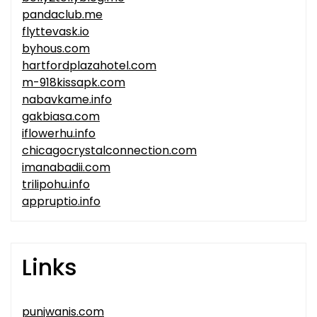
pandaclub.me
flyttevask.io
byhous.com
hartfordplazahotel.com
m-918kissapk.com
nabavkame.info
gakbiasa.com
iflowerhu.info
chicagocrystalconnection.com
imanabadii.com
trilipohu.info
appruptio.info
Links
punjwanis.com