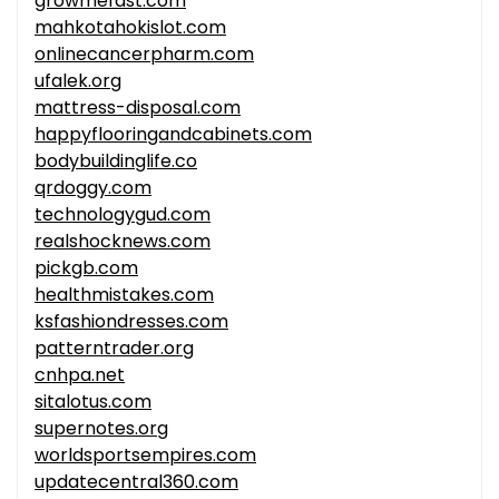
growmefast.com
mahkotahokislot.com
onlinecancerpharm.com
ufalek.org
mattress-disposal.com
happyflooringandcabinets.com
bodybuildinglife.co
qrdoggy.com
technologygud.com
realshocknews.com
pickgb.com
healthmistakes.com
ksfashiondresses.com
patterntrader.org
cnhpa.net
sitalotus.com
supernotes.org
worldsportsempires.com
updatecentral360.com