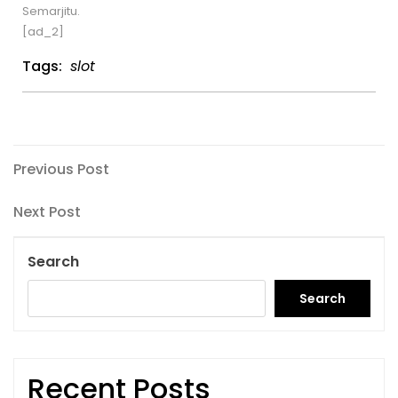
Semarjitu.
[ad_2]
Tags:
slot
Post
Previous
Previous Post
Post
navigation
Next
Next Post
Post
Search
Search
Recent Posts