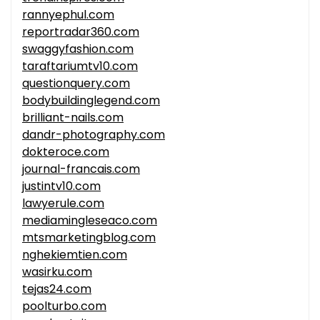
rannyephul.com
reportradar360.com
swaggyfashion.com
taraftariumtv10.com
questionquery.com
bodybuildinglegend.com
brilliant-nails.com
dandr-photography.com
dokteroce.com
journal-francais.com
justintv10.com
lawyerule.com
mediamingleseaco.com
mtsmarketingblog.com
nghekiemtien.com
wasirku.com
tejas24.com
poolturbo.com