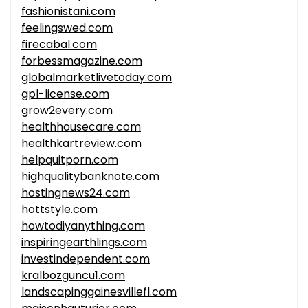
fashionistani.com
feelingswed.com
firecabal.com
forbessmagazine.com
globalmarketlivetoday.com
gpl-license.com
grow2every.com
healthhousecare.com
healthkartreview.com
helpquitporn.com
highqualitybanknote.com
hostingnews24.com
hottstyle.com
howtodiyanything.com
inspiringearthlings.com
investindependent.com
kralbozguncu1.com
landscapinggainesvillefl.com