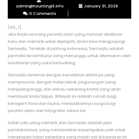
admin@hountinglil.info
January 31, 2026
0 Comments
[ad_1]
Jika Anda seorang pecinta alam yang mencari destinasi
baru dan menarik untuk dijelajahi, Anda bisa mengunjungi
Semarjitu. Terletak di jantung Indonesia, Semarjitu adalah
permata tersembunyi yang menunggu untuk ditemukan oleh
wisatawan yang suka bertualang.
Semarjitu terkenal dengan keindahan alamnya yang
mempesona, dengan hutan lebat, pegunungan yang
menjulang tinggi, dan danau sebening kristal yang akan
membuat Anda takjub. Wilayah ini adalah rumah bagi
beragam flora dan fauna, menjadikannya surga bagi
pecinta alam dan fotografer satwa liar.
Salah satu yang menarik dari Semarjitu adalah jalur
pendakiannya, yang menawarkan kesempatan unik untuk
menjelajahi hutan belantara yang masih asli di kawasan ini.