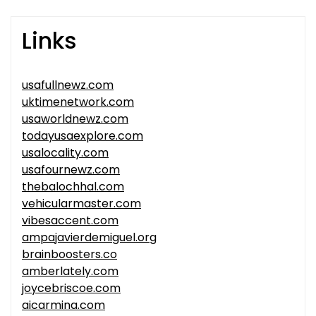
Links
usafullnewz.com
uktimenetwork.com
usaworldnewz.com
todayusaexplore.com
usalocality.com
usafournewz.com
thebalochhal.com
vehicularmaster.com
vibesaccent.com
ampajavierdemiguel.org
brainboosters.co
amberlately.com
joycebriscoe.com
aicarmina.com