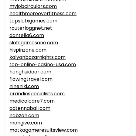
myjobcirculars.com
healthmoreoverfitness.com
topslotxgames.com
routerloggnet.net
dantella6.com
slotsgamesone.com
hispinzone.com
kalyanbazarnights.com
top-online-casino-usa.com
honghuidoor.com
flowingtravel.com
nineniki.com
brandiospecialists.com
medicalcare7.com
adtennaball.com
nabzah.com
mongive.com
matkagameresultsview.com