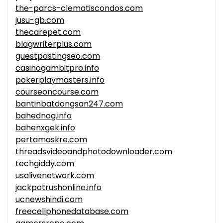
the-parcs-clematiscondos.com
jusu-gb.com
thecarepet.com
blogwriterplus.com
guestpostingseo.com
casinogambitpro.info
pokerplaymasters.info
courseoncourse.com
bantinbatdongsan247.com
bahednog.info
bahenxgek.info
pertamaskre.com
threadsvideoandphotodownloader.com
techgiddy.com
usalivenetwork.com
jackpotrushonline.info
ucnewshindi.com
freecellphonedatabase.com