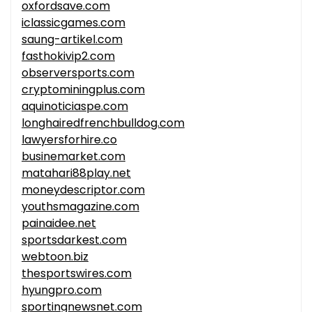
oxfordsave.com
iclassicgames.com
saung-artikel.com
fasthokivip2.com
observersports.com
cryptominingplus.com
aquinoticiaspe.com
longhairedfrenchbulldog.com
lawyersforhire.co
businemarket.com
matahari88play.net
moneydescriptor.com
youthsmagazine.com
painaidee.net
sportsdarkest.com
webtoon.biz
thesportswires.com
hyungpro.com
sportingnewsnet.com