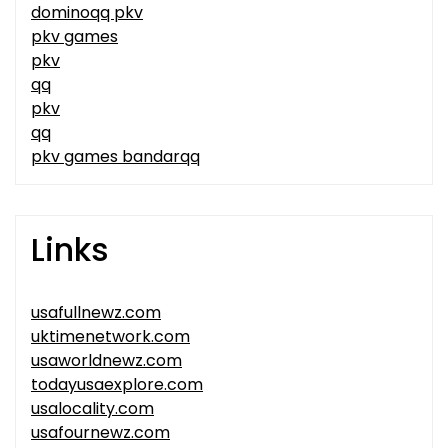
dominoqq pkv
pkv games
pkv
qq
pkv
qq
pkv games bandarqq
Links
usafullnewz.com
uktimenetwork.com
usaworldnewz.com
todayusaexplore.com
usalocality.com
usafournewz.com