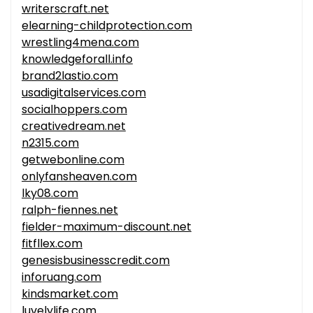
writerscraft.net
elearning-childprotection.com
wrestling4mena.com
knowledgeforall.info
brand2lastio.com
usadigitalservices.com
socialhoppers.com
creativedream.net
n2315.com
getwebonline.com
onlyfansheaven.com
lky08.com
ralph-fiennes.net
fielder-maximum-discount.net
fitfllex.com
genesisbusinesscredit.com
inforuang.com
kindsmarket.com
luvelylife.com