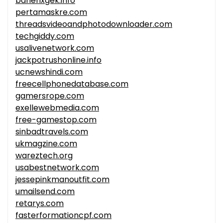
bahenxgek.info
pertamaskre.com
threadsvideoandphotodownloader.com
techgiddy.com
usalivenetwork.com
jackpotrushonline.info
ucnewshindi.com
freecellphonedatabase.com
gamersrope.com
exellewebmedia.com
free-gamestop.com
sinbadtravels.com
ukmagzine.com
wareztech.org
usabestnetwork.com
jessepinkmanoutfit.com
umailsend.com
retarys.com
fasterformationcpf.com