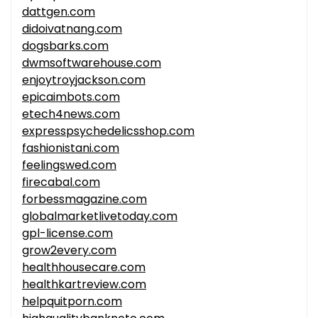
dattgen.com
didoivatnang.com
dogsbarks.com
dwmsoftwarehouse.com
enjoytroyjackson.com
epicaimbots.com
etech4news.com
expresspsychedelicsshop.com
fashionistani.com
feelingswed.com
firecabal.com
forbessmagazine.com
globalmarketlivetoday.com
gpl-license.com
grow2every.com
healthhousecare.com
healthkartreview.com
helpquitporn.com