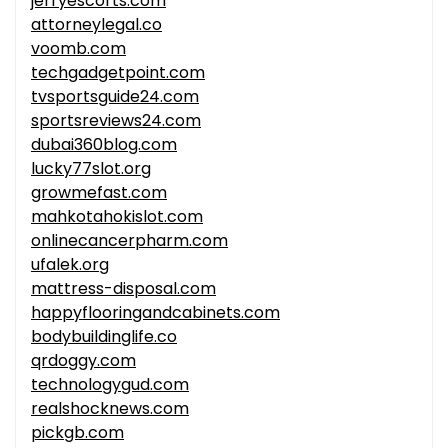
jerryescorts.com
attorneylegal.co
voomb.com
techgadgetpoint.com
tvsportsguide24.com
sportsreviews24.com
dubai360blog.com
lucky77slot.org
growmefast.com
mahkotahokislot.com
onlinecancerpharm.com
ufalek.org
mattress-disposal.com
happyflooringandcabinets.com
bodybuildinglife.co
qrdoggy.com
technologygud.com
realshocknews.com
pickgb.com