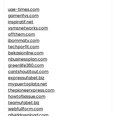
uae-times.com
gamerifys.com
inspiratif.net
vsmsnetworks.com
offthem.com
ibommatv.com
techporfit.com
bekasionline.com
nbusinessplan.com
greenlife360.com
cantshoutitout.com
expressufabet.biz
mypuertoplata.net
thepioneerxpress.com
howtofixissue.com
teamufabet.biz
webfullform.com
allviddownload.com