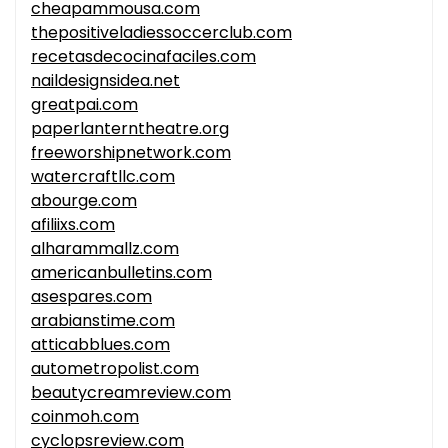
cheapammousa.com
thepositiveladiessoccerclub.com
recetasdecocinafaciles.com
naildesignsidea.net
greatpai.com
paperlanterntheatre.org
freeworshipnetwork.com
watercraftllc.com
abourge.com
afiliixs.com
alharammallz.com
americanbulletins.com
asespares.com
arabianstime.com
atticabblues.com
autometropolist.com
beautycreamreview.com
coinmoh.com
cyclopsreview.com