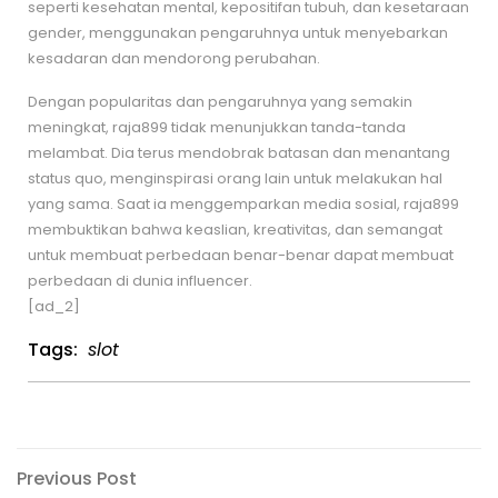
seperti kesehatan mental, kepositifan tubuh, dan kesetaraan
gender, menggunakan pengaruhnya untuk menyebarkan
kesadaran dan mendorong perubahan.
Dengan popularitas dan pengaruhnya yang semakin
meningkat, raja899 tidak menunjukkan tanda-tanda
melambat. Dia terus mendobrak batasan dan menantang
status quo, menginspirasi orang lain untuk melakukan hal
yang sama. Saat ia menggemparkan media sosial, raja899
membuktikan bahwa keaslian, kreativitas, dan semangat
untuk membuat perbedaan benar-benar dapat membuat
perbedaan di dunia influencer.
[ad_2]
Tags:
slot
Post
Previous
Previous Post