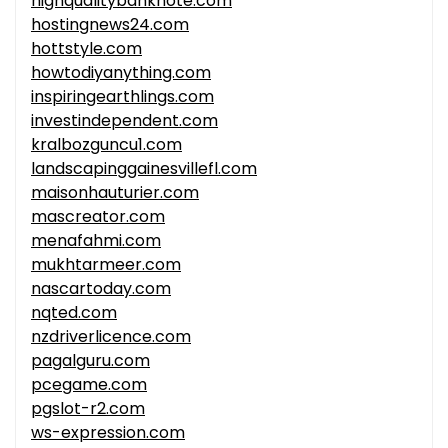
highqualitybanknote.com
hostingnews24.com
hottstyle.com
howtodiyanything.com
inspiringearthlings.com
investindependent.com
kralbozguncu1.com
landscapinggainesvillefl.com
maisonhauturier.com
mascreator.com
menafahmi.com
mukhtarmeer.com
nascartoday.com
nqted.com
nzdriverlicence.com
pagalguru.com
pcegame.com
pgslot-r2.com
ws-expression.com