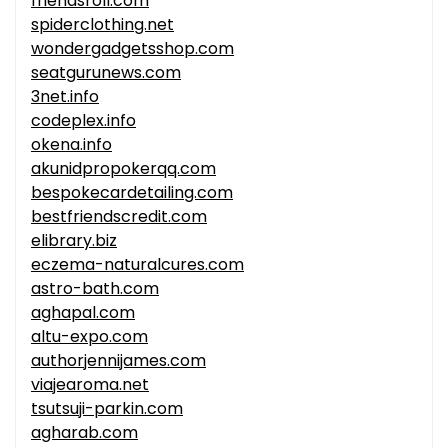
friendsroll.com
spiderclothing.net
wondergadgetsshop.com
seatgurunews.com
3net.info
codeplex.info
okena.info
akunidpropokerqq.com
bespokecardetailing.com
bestfriendscredit.com
elibrary.biz
eczema-naturalcures.com
astro-bath.com
aghapal.com
altu-expo.com
authorjennijames.com
viajearoma.net
tsutsuji-parkin.com
agharab.com