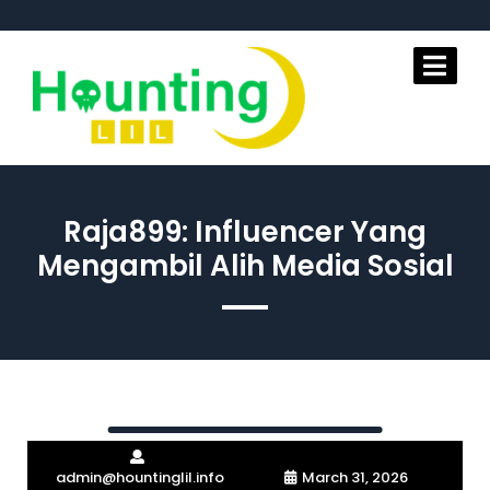
Skip
to
content
Raja899: Influencer Yang
Mengambil Alih Media Sosial
admin@hountinglil.info
March 31, 2026