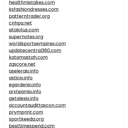
healthmistakes.com
ksfashiondresses.com
patterntrader.org
cnhpa.net
sitalotus.com
supernotes.org
worldsportsempires.com
updatecentral360.com
katamastah.com
zqscore.net
aseleraio.info
asticio.info
egardenio.info
arxteamio.info
getalexio.info
accountaudittaxcon.com
prymprint.com
sportkeeda.org
besttimespend.com