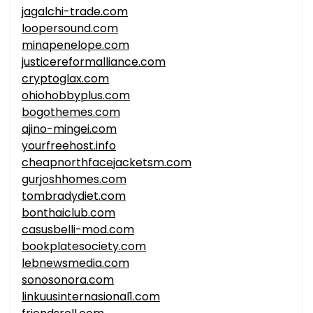
jagalchi-trade.com
loopersound.com
minapenelope.com
justicereformalliance.com
cryptoglax.com
ohiohobbyplus.com
bogothemes.com
ajino-mingei.com
yourfreehost.info
cheapnorthfacejacketsm.com
gurjoshhomes.com
tombradydiet.com
bonthaiclub.com
casusbelli-mod.com
bookplatesociety.com
lebnewsmedia.com
sonosonora.com
linkuusinternasional1.com