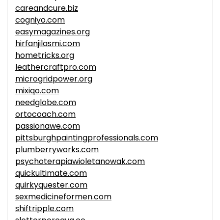
careandcure.biz
cogniyo.com
easymagazines.org
hirfanjilasmi.com
hometricks.org
leathercraftpro.com
microgridpower.org
mixiqo.com
needglobe.com
ortocoach.com
passionawe.com
pittsburghpaintingprofessionals.com
plumberryworks.com
psychoterapiawioletanowak.com
quickultimate.com
quirkyquester.com
sexmedicineformen.com
shiftripple.com