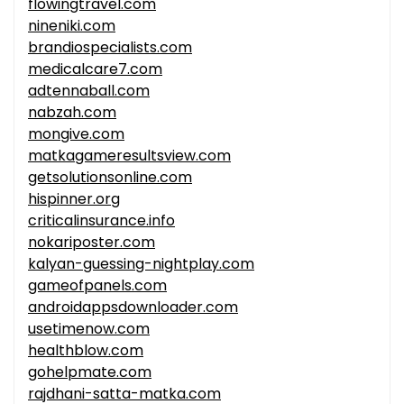
flowingtravel.com
nineniki.com
brandiospecialists.com
medicalcare7.com
adtennaball.com
nabzah.com
mongive.com
matkagameresultsview.com
getsolutionsonline.com
hispinner.org
criticalinsurance.info
nokariposter.com
kalyan-guessing-nightplay.com
gameofpanels.com
androidappsdownloader.com
usetimenow.com
healthblow.com
gohelpmate.com
rajdhani-satta-matka.com