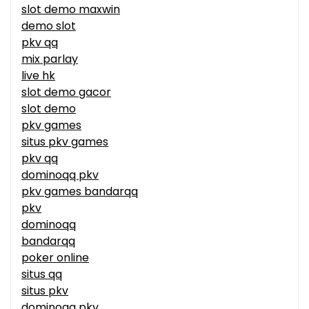
slot demo maxwin
demo slot
pkv qq
mix parlay
live hk
slot demo gacor
slot demo
pkv games
situs pkv games
pkv qq
dominoqq pkv
pkv games bandarqq
pkv
dominoqq
bandarqq
poker online
situs qq
situs pkv
dominoqq pkv