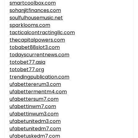
smartcoolbox.com
sohanjitfinances.com
soulfulhousemusic.net
sparklooms.com
tacticalcontractingllc.com
thecapitalpowers.com
tobabet88slot3.com
todayscurrentnews.com
totobet77.asia
totobet77.org
trendingpublication.com
ufabettererum3.com
ufabettermentm4.com
ufabettersum7.com
ufabettinwm7.com
ufabettinwum3.com
ufabetunitedm3.com
ufabetunitedm7.com
ufabetuskedm7.com