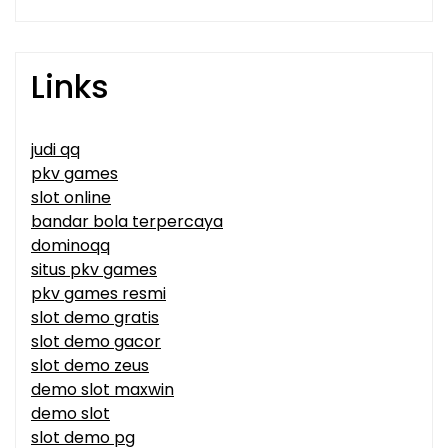
Links
judi qq
pkv games
slot online
bandar bola terpercaya
dominoqq
situs pkv games
pkv games resmi
slot demo gratis
slot demo gacor
slot demo zeus
demo slot maxwin
demo slot
slot demo pg