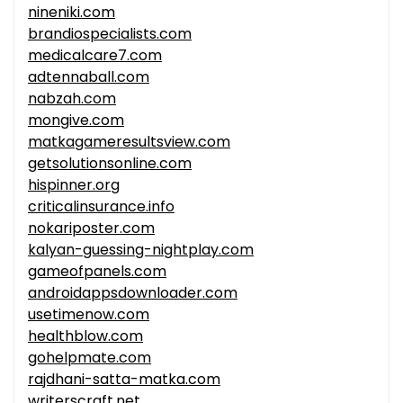
nineniki.com
brandiospecialists.com
medicalcare7.com
adtennaball.com
nabzah.com
mongive.com
matkagameresultsview.com
getsolutionsonline.com
hispinner.org
criticalinsurance.info
nokariposter.com
kalyan-guessing-nightplay.com
gameofpanels.com
androidappsdownloader.com
usetimenow.com
healthblow.com
gohelpmate.com
rajdhani-satta-matka.com
writerscraft.net