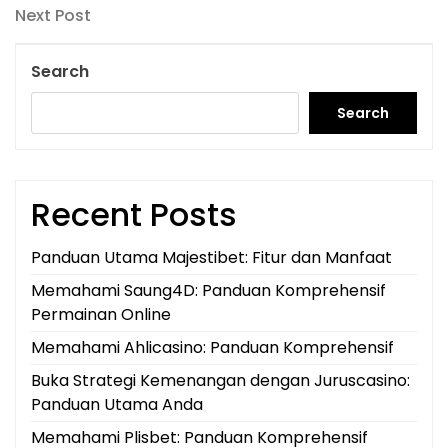
navigation
Next
Next Post
Post
Search
Search
Recent Posts
Panduan Utama Majestibet: Fitur dan Manfaat
Memahami Saung4D: Panduan Komprehensif
Permainan Online
Memahami Ahlicasino: Panduan Komprehensif
Buka Strategi Kemenangan dengan Juruscasino:
Panduan Utama Anda
Memahami Plisbet: Panduan Komprehensif