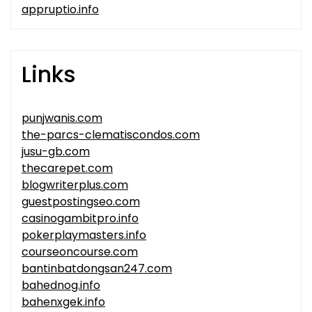
appruptio.info
Links
punjwanis.com
the-parcs-clematiscondos.com
jusu-gb.com
thecarepet.com
blogwriterplus.com
guestpostingseo.com
casinogambitpro.info
pokerplaymasters.info
courseoncourse.com
bantinbatdongsan247.com
bahednog.info
bahenxgek.info