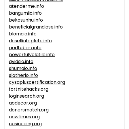
atenderme.info
bangumiio.info
bekosunhu.info
beneficialgrandiose.info
blomaio.info
dosellinfoplete.info
podtubeio.info
powerfulvolatile.info
qvidsio.info
shumaio.info
slotherio.info
cysapluscertification.org
fortnitehacks.org
loginsearch.org
aodecor.org
donorsmatch.org
nowtimes.org
casinoeing.org