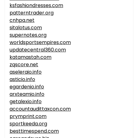
ksfashiondresses.com
patterntrader.org
cnhpa.net
sitalotus.com
supernotes.org
worldsportsempires.com
updatecentral360.com
katamastah.com
zqscore.net
aseleraio.info
asticio.info
egardenio.info
arxteamio.info
getalexio.info
accountaudittaxcon.com
prymprint.com
sportkeeda.org
besttimespend.com