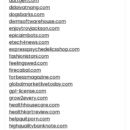
dattgen.com
didoivatnang.com
dogsbarks.com
dwmsoftwarehouse.com
enjoytroyjackson.com
epicaimbots.com
etech4news.com
expresspsychedelicsshop.com
fashionistani.com
feelingswed.com
firecabal.com
forbessmagazine.com
globalmarketlivetoday.com
gpl-license.com
grow2every.com
healthhousecare.com
healthkartreview.com
helpquitporn.com
highqualitybanknote.com