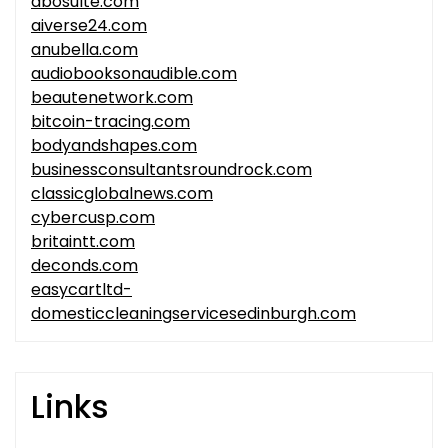
abosulte.com
aiverse24.com
anubella.com
audiobooksonaudible.com
beautenetwork.com
bitcoin-tracing.com
bodyandshapes.com
businessconsultantsroundrock.com
classicglobalnews.com
cybercusp.com
britaintt.com
deconds.com
easycartltd-
domesticcleaningservicesedinburgh.com
Links