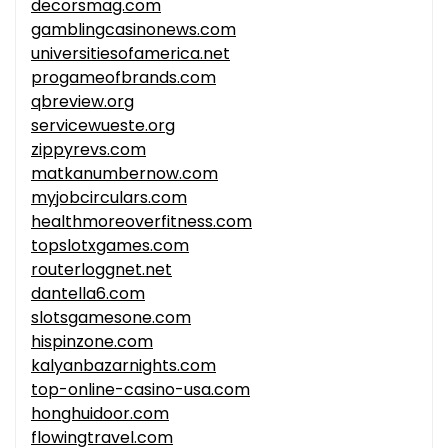
decorsmag.com
gamblingcasinonews.com
universitiesofamerica.net
progameofbrands.com
qbreview.org
servicewueste.org
zippyrevs.com
matkanumbernow.com
myjobcirculars.com
healthmoreoverfitness.com
topslotxgames.com
routerloggnet.net
dantella6.com
slotsgamesone.com
hispinzone.com
kalyanbazarnights.com
top-online-casino-usa.com
honghuidoor.com
flowingtravel.com