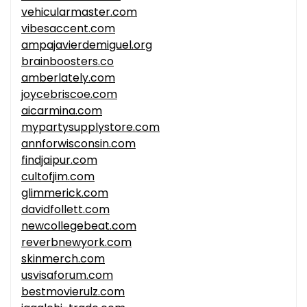
vehicularmaster.com
vibesaccent.com
ampajavierdemiguel.org
brainboosters.co
amberlately.com
joycebriscoe.com
aicarmina.com
mypartysupplystore.com
annforwisconsin.com
findjaipur.com
cultofjim.com
glimmerick.com
davidfollett.com
newcollegebeat.com
reverbnewyork.com
skinmerch.com
usvisaforum.com
bestmovierulz.com