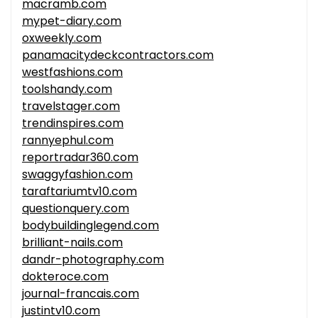
macramb.com
mypet-diary.com
oxweekly.com
panamacitydeckcontractors.com
westfashions.com
toolshandy.com
travelstager.com
trendinspires.com
rannyephul.com
reportradar360.com
swaggyfashion.com
taraftariumtv10.com
questionquery.com
bodybuildinglegend.com
brilliant-nails.com
dandr-photography.com
dokteroce.com
journal-francais.com
justintv10.com