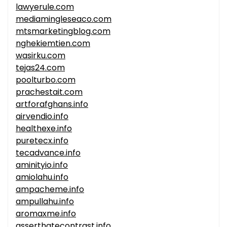
lawyerule.com
mediamingleseaco.com
mtsmarketingblog.com
nghekiemtien.com
wasirku.com
tejas24.com
poolturbo.com
prachestait.com
artforafghans.info
airvendio.info
healthexe.info
puretecx.info
tecadvance.info
aminityio.info
amiolahu.info
ampacheme.info
ampullahu.info
aromaxme.info
asserthatecontrast.info