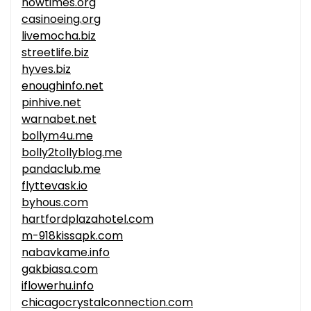
nowtimes.org
casinoeing.org
livemocha.biz
streetlife.biz
hyves.biz
enoughinfo.net
pinhive.net
warnabet.net
bollym4u.me
bolly2tollyblog.me
pandaclub.me
flyttevask.io
byhous.com
hartfordplazahotel.com
m-918kissapk.com
nabavkame.info
gakbiasa.com
iflowerhu.info
chicagocrystalconnection.com