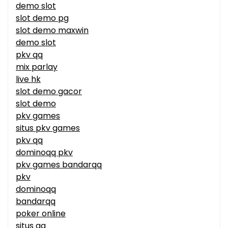
demo slot
slot demo pg
slot demo maxwin
demo slot
pkv qq
mix parlay
live hk
slot demo gacor
slot demo
pkv games
situs pkv games
pkv qq
dominoqq pkv
pkv games bandarqq
pkv
dominoqq
bandarqq
poker online
situs qq