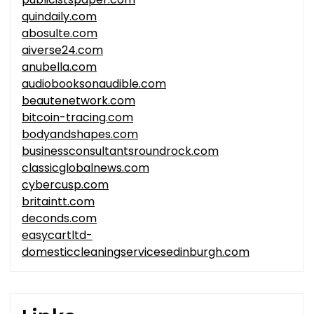
quindaily.com
abosulte.com
aiverse24.com
anubella.com
audiobooksonaudible.com
beautenetwork.com
bitcoin-tracing.com
bodyandshapes.com
businessconsultantsroundrock.com
classicglobalnews.com
cybercusp.com
britaintt.com
deconds.com
easycartltd-
domesticcleaningservicesedinburgh.com