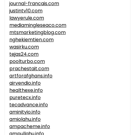
journal-francais.com
justintv10.com
lawyerule.com
mediamingleseaco.com
mtsmarketingblog.com
nghekiemtien.com
wasirku.com
tejas24.com
poolturbo.com
prachestait.com
artforafghans.info
airvendio.info
healthexe.info
puretecx.info
tecadvance.info
aminityio.info
amiolahu.info
ampacheme.info
ampullahu.info