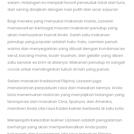
salam. Hidangan ini menjadi favorit penduduk lokal dan turis,
dan sering disajikan dengan nasi putih dan acar sayuran.
Bagi mereka yang menyukai makanan manis, Lazawin
menawarkan berbagai macam makanan penutup yang
akan memuaskan hasrat Anda. Salah satu makanan
penutup yang populer adalah halo-halo, camilan penuh
warna dan menyegarkan yang dibuat dengan kombinasi es
serut, kacang manis, buah-buahan, dan gelatin yang diberi
satu sendok es krim di atasnya. Makanan penutup ini sangat
cocok untuk mendinginkan tubuh di hari yang panas.
Selain masakan tradisional Filipina, Lazawin juga
menawarkan perpaduan rasa dari masakan lainnya. Anda
bisa menemukan restoran yang menyajikan hidangan yang
terinspirasi dari masakan Cina, Spanyol, dan Amerika,
memberi Anda cita rasa tradisi kuliner berbeda di satu kota.
Menjelajahi kelezatan kuliner Lazawin adalah pengalaman
berharga yang akan memperkenalkan Anda pada
kekayaan dan keragaman cita rasa masakan Filipina.