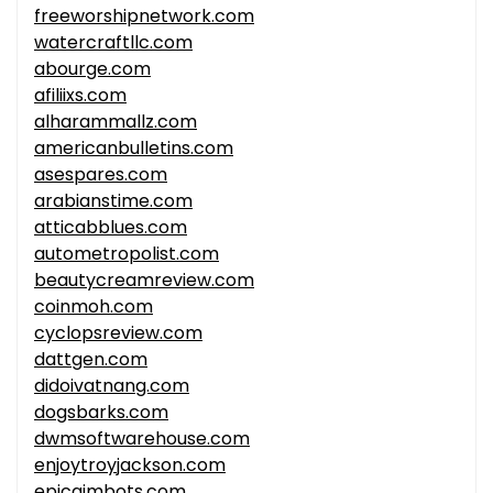
freeworshipnetwork.com
watercraftllc.com
abourge.com
afiliixs.com
alharammallz.com
americanbulletins.com
asespares.com
arabianstime.com
atticabblues.com
autometropolist.com
beautycreamreview.com
coinmoh.com
cyclopsreview.com
dattgen.com
didoivatnang.com
dogsbarks.com
dwmsoftwarehouse.com
enjoytroyjackson.com
epicaimbots.com