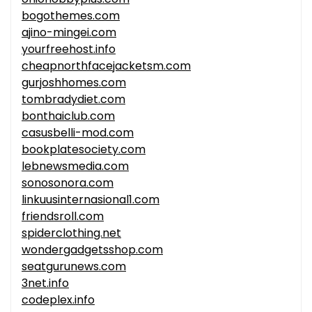
bogothemes.com
ajino-mingei.com
yourfreehost.info
cheapnorthfacejacketsm.com
gurjoshhomes.com
tombradydiet.com
bonthaiclub.com
casusbelli-mod.com
bookplatesociety.com
lebnewsmedia.com
sonosonora.com
linkuusinternasional1.com
friendsroll.com
spiderclothing.net
wondergadgetsshop.com
seatgurunews.com
3net.info
codeplex.info