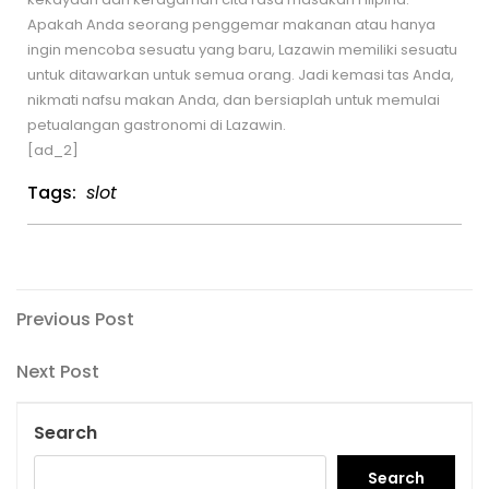
Apakah Anda seorang penggemar makanan atau hanya
ingin mencoba sesuatu yang baru, Lazawin memiliki sesuatu
untuk ditawarkan untuk semua orang. Jadi kemasi tas Anda,
nikmati nafsu makan Anda, dan bersiaplah untuk memulai
petualangan gastronomi di Lazawin.
[ad_2]
Tags:
slot
Post
Previous
Previous Post
Post
navigation
Next
Next Post
Post
Search
Search