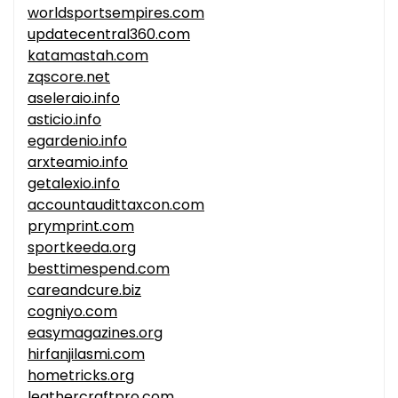
worldsportsempires.com
updatecentral360.com
katamastah.com
zqscore.net
aseleraio.info
asticio.info
egardenio.info
arxteamio.info
getalexio.info
accountaudittaxcon.com
prymprint.com
sportkeeda.org
besttimespend.com
careandcure.biz
cogniyo.com
easymagazines.org
hirfanjilasmi.com
hometricks.org
leathercraftpro.com