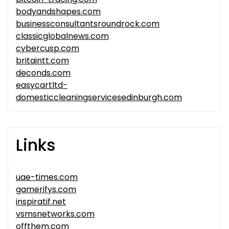
bodyandshapes.com
businessconsultantsroundrock.com
classicglobalnews.com
cybercusp.com
britaintt.com
deconds.com
easycartltd-
domesticcleaningservicesedinburgh.com
Links
uae-times.com
gamerifys.com
inspiratif.net
vsmsnetworks.com
offthem.com