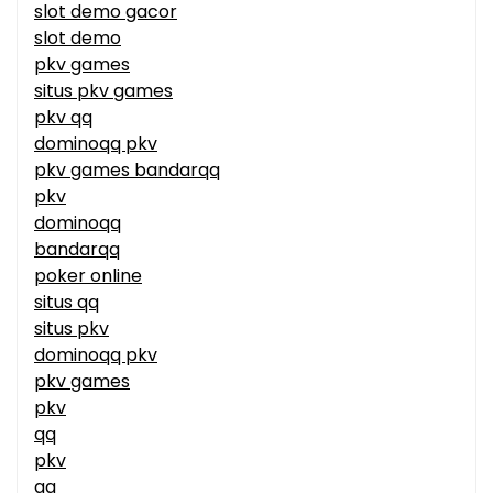
slot demo gacor
slot demo
pkv games
situs pkv games
pkv qq
dominoqq pkv
pkv games bandarqq
pkv
dominoqq
bandarqq
poker online
situs qq
situs pkv
dominoqq pkv
pkv games
pkv
qq
pkv
qq