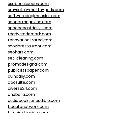
usabonuscodes.com
sm-satta-makta-gods.com
softwaredegimnasios.com
soopermagazine.com
spacecoastdailys.com
readytrademark.com
renovationsrated.com
scoziarestaurant.com
seohart.com
set-cleaning.com
promodesignai.com
publicistspaper.com
quindaily.com
abosulte.com
aiverse24.com
anubella.com
audiobooksonaudible.com
beautenetwork.com
bitcoin-tracing.com