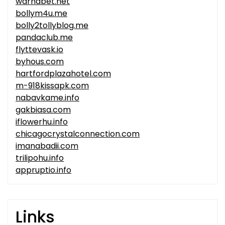
warnabet.net
bollym4u.me
bolly2tollyblog.me
pandaclub.me
flyttevask.io
byhous.com
hartfordplazahotel.com
m-918kissapk.com
nabavkame.info
gakbiasa.com
iflowerhu.info
chicagocrystalconnection.com
imanabadii.com
trilipohu.info
appruptio.info
Links