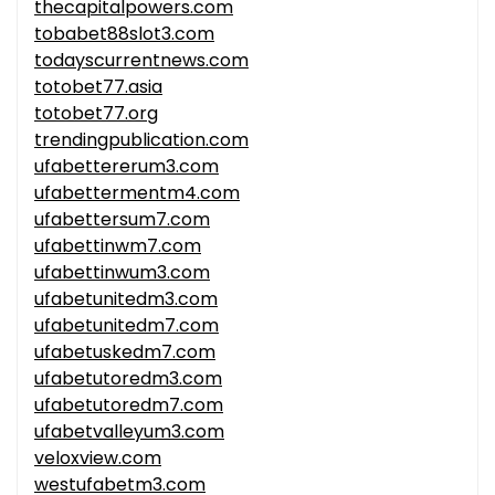
thecapitalpowers.com
tobabet88slot3.com
todayscurrentnews.com
totobet77.asia
totobet77.org
trendingpublication.com
ufabettererum3.com
ufabettermentm4.com
ufabettersum7.com
ufabettinwm7.com
ufabettinwum3.com
ufabetunitedm3.com
ufabetunitedm7.com
ufabetuskedm7.com
ufabetutoredm3.com
ufabetutoredm7.com
ufabetvalleyum3.com
veloxview.com
westufabetm3.com