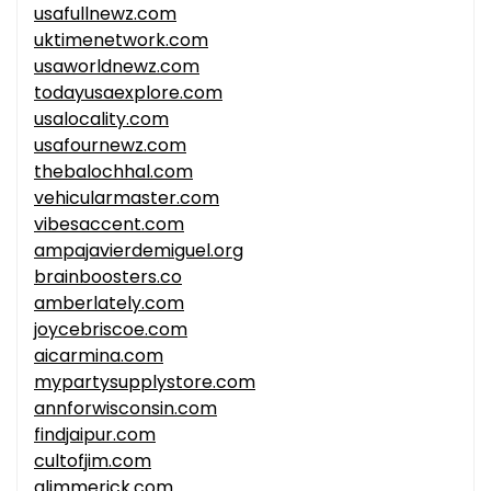
usafullnewz.com
uktimenetwork.com
usaworldnewz.com
todayusaexplore.com
usalocality.com
usafournewz.com
thebalochhal.com
vehicularmaster.com
vibesaccent.com
ampajavierdemiguel.org
brainboosters.co
amberlately.com
joycebriscoe.com
aicarmina.com
mypartysupplystore.com
annforwisconsin.com
findjaipur.com
cultofjim.com
glimmerick.com