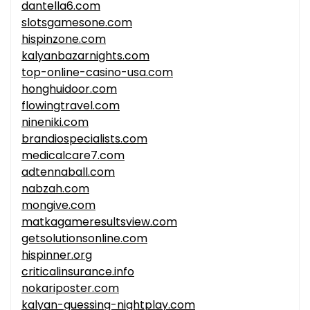
dantella6.com
slotsgamesone.com
hispinzone.com
kalyanbazarnights.com
top-online-casino-usa.com
honghuidoor.com
flowingtravel.com
nineniki.com
brandiospecialists.com
medicalcare7.com
adtennaball.com
nabzah.com
mongive.com
matkagameresultsview.com
getsolutionsonline.com
hispinner.org
criticalinsurance.info
nokariposter.com
kalyan-guessing-nightplay.com