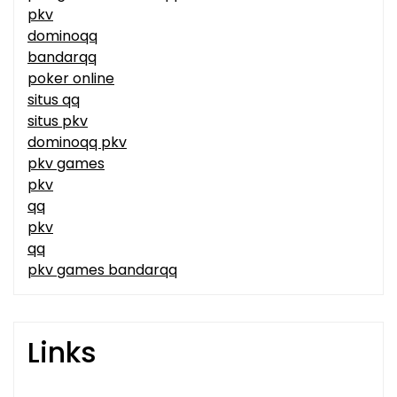
pkv
dominoqq
bandarqq
poker online
situs qq
situs pkv
dominoqq pkv
pkv games
pkv
qq
pkv
qq
pkv games bandarqq
Links