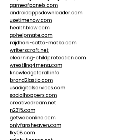
gameofpanels.com
androidappsdownloader.com
usetimenow.com
healthblow.com
gohelpmate.com
rajdhani-satta-matka.com
writerscraft.net
elearning-childprotection.com
wrestling4mena.com
knowledgeforall.info
brand2lastio.com
usadigitalservices.com
socialhoppers.com
creativedream.net
n2315.com
getwebonline.com
onlyfansheaven.com
lky08.com