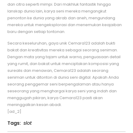
dan citra seperti mimpi. Dari makhluk fantastik hingga
lanskap dunia lain, karya seni mereka mengangkut
penonton ke dunia yang akrab dan aneh, mengundang
mereka untuk mengeksplorasi dan menemukan keajaiban
baru dengan setiap tontonan.
Secara keseluruhan, gaya unik Cemara123 adalah bukti
bakat dan kreativitas mereka sebagai seorang seniman.
Dengan mata yang tajam untuk warna, penguasaan detail
yang rumit, dan bakat untuk menciptakan komposisi yang
surealis dan menawan, Cemara123 adalah seorang
seniman untuk ditonton di dunia seni digital. Apakah Anda
seorang penggemar seni berpengalaman atau hanya
seseorang yang menghargai karya seni yang indah dan
menggugah pikiran, karya Cemara123 pasti akan
meninggalkan kesan abadi.
[ad_2]
Tags:
slot