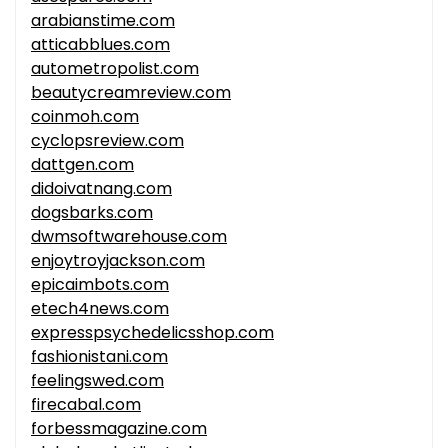
arabianstime.com
atticabblues.com
autometropolist.com
beautycreamreview.com
coinmoh.com
cyclopsreview.com
dattgen.com
didoivatnang.com
dogsbarks.com
dwmsoftwarehouse.com
enjoytroyjackson.com
epicaimbots.com
etech4news.com
expresspsychedelicsshop.com
fashionistani.com
feelingswed.com
firecabal.com
forbessmagazine.com