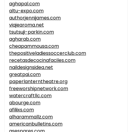
aghapal.com
altu-expo.com
authorjennijames.com
viajearoma.net
tsutsuji-parkin.com
agharab.com
cheapammousa.com
thepositiveladiessoccerclub.com
recetasdecocinafaciles.com
naildesignsidea.net
greatpai.com
paperlanterntheatre.org
freeworshipnetwork.com
watercraftllc.com
abourge.com
afiliixs.com
alharammallz.com
americanbulletins.com
asespares.com