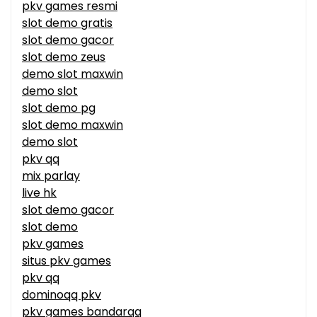
pkv games resmi
slot demo gratis
slot demo gacor
slot demo zeus
demo slot maxwin
demo slot
slot demo pg
slot demo maxwin
demo slot
pkv qq
mix parlay
live hk
slot demo gacor
slot demo
pkv games
situs pkv games
pkv qq
dominoqq pkv
pkv games bandarqq