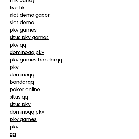
mix parlay
live hk
slot demo gacor
slot demo
pkv games
situs pkv games
pkv qq
dominoqq pkv
pkv games bandarqq
pkv
dominoqq
bandarqq
poker online
situs qq
situs pkv
dominoqq pkv
pkv games
pkv
qq