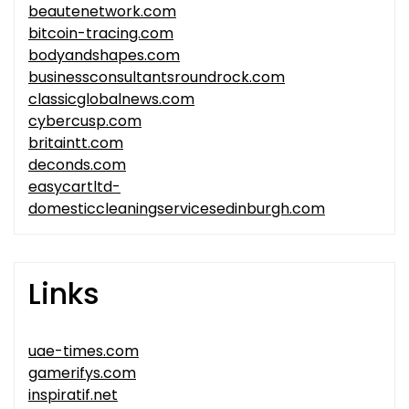
beautenetwork.com
bitcoin-tracing.com
bodyandshapes.com
businessconsultantsroundrock.com
classicglobalnews.com
cybercusp.com
britaintt.com
deconds.com
easycartltd-
domesticcleaningservicesedinburgh.com
Links
uae-times.com
gamerifys.com
inspiratif.net