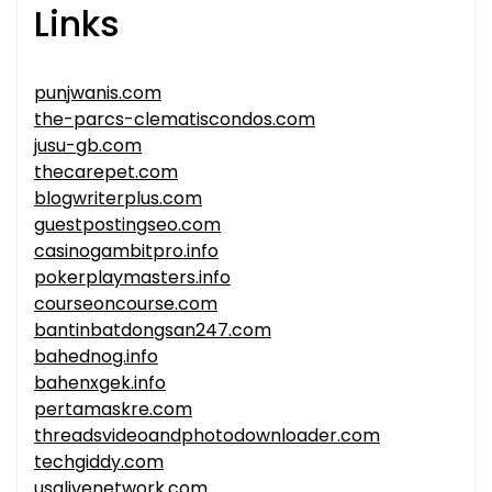
Links
punjwanis.com
the-parcs-clematiscondos.com
jusu-gb.com
thecarepet.com
blogwriterplus.com
guestpostingseo.com
casinogambitpro.info
pokerplaymasters.info
courseoncourse.com
bantinbatdongsan247.com
bahednog.info
bahenxgek.info
pertamaskre.com
threadsvideoandphotodownloader.com
techgiddy.com
usalivenetwork.com