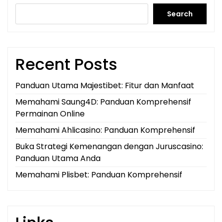
Search
Recent Posts
Panduan Utama Majestibet: Fitur dan Manfaat
Memahami Saung4D: Panduan Komprehensif
Permainan Online
Memahami Ahlicasino: Panduan Komprehensif
Buka Strategi Kemenangan dengan Juruscasino:
Panduan Utama Anda
Memahami Plisbet: Panduan Komprehensif