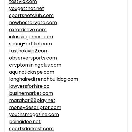
tostylo.com
yougetthat.net
sportsnetclub.com
newbestcrypto.com
oxfordsave.com
iclassicgames.com
saung-artikel.com
fasthokivip2.com
observersports.com
cryptominingplus.com
aquinoticiaspe.com
longhairedfrenchbulldog.com
lawyersforhire.co
businemarket.com
matahari88play.net
moneydescriptor.com
youthsmagazine.com
painaidee.net
sportsdarkest.com