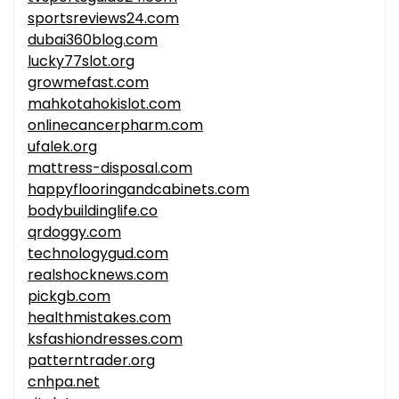
sportsreviews24.com
dubai360blog.com
lucky77slot.org
growmefast.com
mahkotahokislot.com
onlinecancerpharm.com
ufalek.org
mattress-disposal.com
happyflooringandcabinets.com
bodybuildinglife.co
qrdoggy.com
technologygud.com
realshocknews.com
pickgb.com
healthmistakes.com
ksfashiondresses.com
patterntrader.org
cnhpa.net