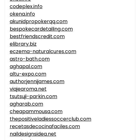
codeplex.info
okena.info
akunidpropokerqq.com
bespokecardetailing.com
bestfriendscredit.com
elibrary.biz
eczema-naturalcures.com
astro-bath.com
aghapal.com
altu-expo.com
authorjennijames.com
viajearoma.net
tsutsuji-parkin.com
agharab.com
cheapammousa.com
thepositiveladiessoccerclub.com
recetasdecocinafaciles.com
naildesignsidea.net