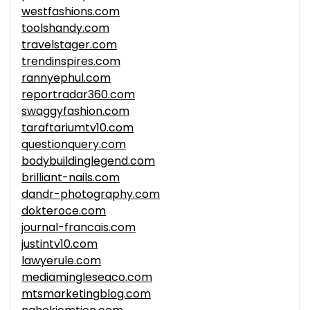
westfashions.com
toolshandy.com
travelstager.com
trendinspires.com
rannyephul.com
reportradar360.com
swaggyfashion.com
taraftariumtv10.com
questionquery.com
bodybuildinglegend.com
brilliant-nails.com
dandr-photography.com
dokteroce.com
journal-francais.com
justintv10.com
lawyerule.com
mediamingleseaco.com
mtsmarketingblog.com