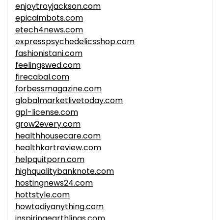
enjoytroyjackson.com
epicaimbots.com
etech4news.com
expresspsychedelicsshop.com
fashionistani.com
feelingswed.com
firecabal.com
forbessmagazine.com
globalmarketlivetoday.com
gpl-license.com
grow2every.com
healthhousecare.com
healthkartreview.com
helpquitporn.com
highqualitybanknote.com
hostingnews24.com
hottstyle.com
howtodiyanything.com
inspiringearthlings.com