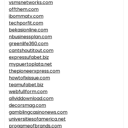
vsmsnetworks.com
offthem.com
ibommatv.com
techporfit.com
bekasionline.com
nbusinessplan.com
greenlife360.com
cantshoutitout.com
expressufabet.biz
mypuertoplata.net
thepioneerxpress.com
howtofixissue.com
teamufabet.biz
webfullform.com
allviddownload.com
decorsmag.com
gamblingcasinonews.com
universitiesofamerica.net
progameofbrands.com