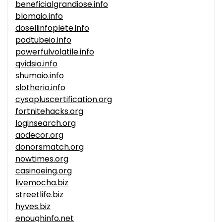
beneficialgrandiose.info
blomaio.info
dosellinfoplete.info
podtubeio.info
powerfulvolatile.info
qvidsio.info
shumaio.info
slotherio.info
cysapluscertification.org
fortnitehacks.org
loginsearch.org
aodecor.org
donorsmatch.org
nowtimes.org
casinoeing.org
livemocha.biz
streetlife.biz
hyves.biz
enoughinfo.net