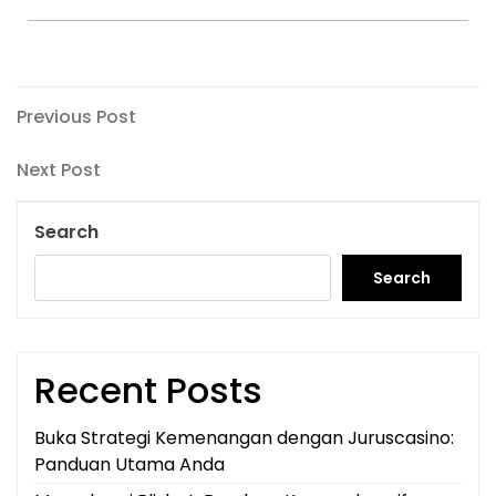
Post
Previous
Previous Post
Post
navigation
Next
Next Post
Post
Search
Search
Recent Posts
Buka Strategi Kemenangan dengan Juruscasino:
Panduan Utama Anda