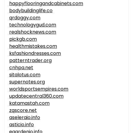
happyflooringandcabinets.com
bodybuildinglife.co
qrdoggy.com
technologygud.com
realshocknews.com
pickgb.com
healthmistakes.com
ksfashiondresses.com
patterntrader.org
cnhpa.net
sitalotus.com
supernotes.org
worldsportsempires.com
updatecentral360.com
katamastah.com
zqscore.net
aseleraio.info
asticio.info
egardenio.info