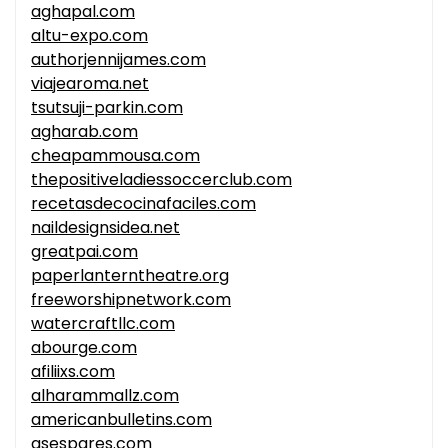
aghapal.com
altu-expo.com
authorjennijames.com
viajearoma.net
tsutsuji-parkin.com
agharab.com
cheapammousa.com
thepositiveladiessoccerclub.com
recetasdecocinafaciles.com
naildesignsidea.net
greatpai.com
paperlanterntheatre.org
freeworshipnetwork.com
watercraftllc.com
abourge.com
afiliixs.com
alharammallz.com
americanbulletins.com
asespares.com