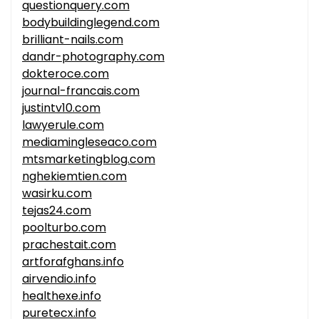
questionquery.com
bodybuildinglegend.com
brilliant-nails.com
dandr-photography.com
dokteroce.com
journal-francais.com
justintv10.com
lawyerule.com
mediamingleseaco.com
mtsmarketingblog.com
nghekiemtien.com
wasirku.com
tejas24.com
poolturbo.com
prachestait.com
artforafghans.info
airvendio.info
healthexe.info
puretecx.info