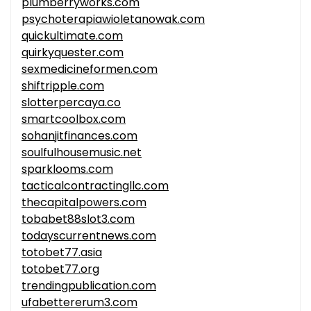
plumberryworks.com
psychoterapiawioletanowak.com
quickultimate.com
quirkyquester.com
sexmedicineformen.com
shiftripple.com
slotterpercaya.co
smartcoolbox.com
sohanjitfinances.com
soulfulhousemusic.net
sparklooms.com
tacticalcontractingllc.com
thecapitalpowers.com
tobabet88slot3.com
todayscurrentnews.com
totobet77.asia
totobet77.org
trendingpublication.com
ufabettererum3.com