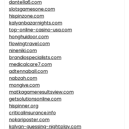
dantella6.com
slotsgamesone.com
hispinzone.com
kalyanbazarnights.com
top-online-casino-usa.com
honghuidoor.com
flowingtravel.com
nineniki.com
brandiospecialists.com
medicalcare7.com
adtennaball.com
nabzah.com
mongive.com
matkagameresultsview.com
getsolutionsonline.com
hispinner.org
criticalinsurance.info
nokariposter.com
kalyan-guessing-nightplay.com