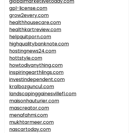
globalmarketlivetoday.com
gpl-license.com
grow2every.com
healthhousecare.com
healthkartreview.com
helpquitporn.com
highqualitybanknote.com
hostingnews24.com
hottstyle.com
howtodiyanything.com
inspiringearthlings.com
investindependent.com
kralbozguncu1.com
landscapinggainesvillefl.com
maisonhauturier.com
mascreator.com
menafahmi.com
mukhtarmeer.com
nascartoday.com