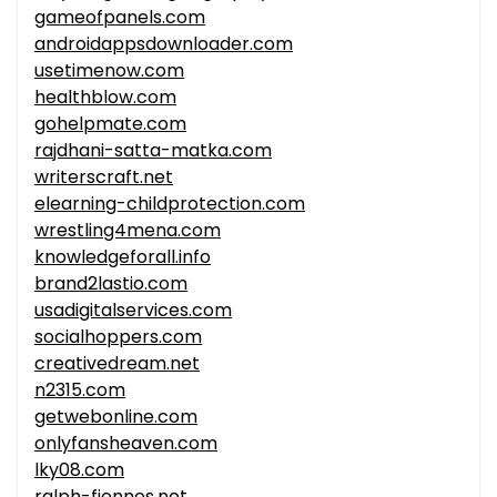
gameofpanels.com
androidappsdownloader.com
usetimenow.com
healthblow.com
gohelpmate.com
rajdhani-satta-matka.com
writerscraft.net
elearning-childprotection.com
wrestling4mena.com
knowledgeforall.info
brand2lastio.com
usadigitalservices.com
socialhoppers.com
creativedream.net
n2315.com
getwebonline.com
onlyfansheaven.com
lky08.com
ralph-fiennes.net