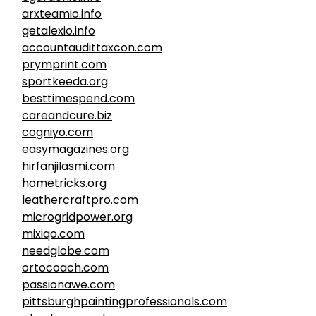
arxteamio.info
getalexio.info
accountaudittaxcon.com
prymprint.com
sportkeeda.org
besttimespend.com
careandcure.biz
cogniyo.com
easymagazines.org
hirfanjilasmi.com
hometricks.org
leathercraftpro.com
microgridpower.org
mixiqo.com
needglobe.com
ortocoach.com
passionawe.com
pittsburghpaintingprofessionals.com