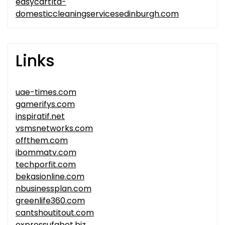
easycartltd-
domesticcleaningservicesedinburgh.com
Links
uae-times.com
gamerifys.com
inspiratif.net
vsmsnetworks.com
offthem.com
ibommatv.com
techporfit.com
bekasionline.com
nbusinessplan.com
greenlife360.com
cantshoutitout.com
expressufabet.biz