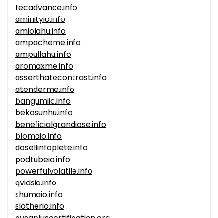
tecadvance.info
aminityio.info
amiolahu.info
ampacheme.info
ampullahu.info
aromaxme.info
asserthatecontrast.info
atenderme.info
bangumiio.info
bekosunhu.info
beneficialgrandiose.info
blomaio.info
dosellinfoplete.info
podtubeio.info
powerfulvolatile.info
qvidsio.info
shumaio.info
slotherio.info
cysapluscertification.org