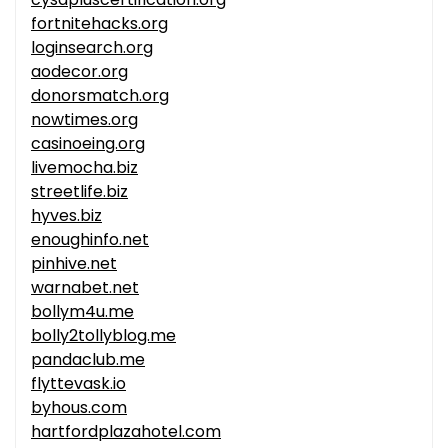
fortnitehacks.org
loginsearch.org
aodecor.org
donorsmatch.org
nowtimes.org
casinoeing.org
livemocha.biz
streetlife.biz
hyves.biz
enoughinfo.net
pinhive.net
warnabet.net
bollym4u.me
bolly2tollyblog.me
pandaclub.me
flyttevask.io
byhous.com
hartfordplazahotel.com