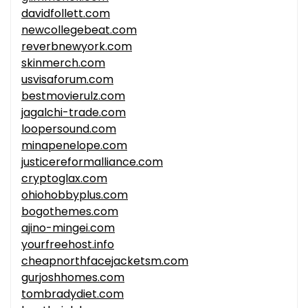
davidfollett.com
newcollegebeat.com
reverbnewyork.com
skinmerch.com
usvisaforum.com
bestmovierulz.com
jagalchi-trade.com
loopersound.com
minapenelope.com
justicereformalliance.com
cryptoglax.com
ohiohobbyplus.com
bogothemes.com
ajino-mingei.com
yourfreehost.info
cheapnorthfacejacketsm.com
gurjoshhomes.com
tombradydiet.com