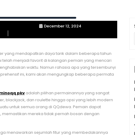
December 12, 2024
ler yang mendapatkan daya tarik dalam beberapa tahun
ni telah menjadi favorit di kalangan pemain yang mencari
nghabiskan waktu. Namun rahasia apa yang tersembunyi
prehensif ini, kami akan mengungkap beberapa permata
minoqq pkv
adalah pilihan permainannya yang sangat
oker, blackjack, dan roulette hingga opsi yang lebih modern
sesuatu untuk semua orang di QQdewa. Pemain dapat
an, memastikan mereka tidak pernah bosan dengan
uga menawarkan sejumlah fitur yang membedakannya