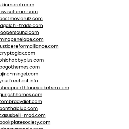
skinmerch.com
usvisaforum.com
bestmovierulz.com
jagalchi-trade.com
loopersound.com
minapenelope.com
justicereformalliance.com
cryptoglax.com
ohiohobbyplus.com
bogothemes.com
ajino-mingei.com
yourfreehost.info
cheapnorthfacejacketsm.com
gurjoshhomes.com
tombradydiet.com
bonthaiclub.com
casusbelli-mod.com
bookplatesociety.com