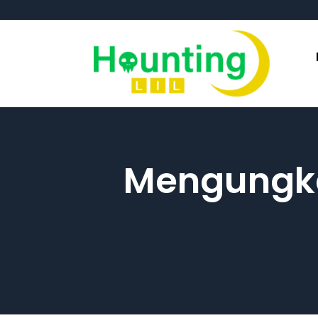
Skip
to
content
Mengungka