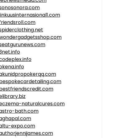
lebnewsmedia.com
sonosonora.com
linkuusinternasional1.com
friendsroll.com
spiderclothing.net
wondergadgetsshop.com
seatgurunews.com
3net.info
codeplex.info
okena.info
akunidpropokerqq.com
bespokecardetailing.com
bestfriendscredit.com
elibrary.biz
eczema-naturalcures.com
astro-bath.com
aghapal.com
altu-expo.com
authorjennijames.com