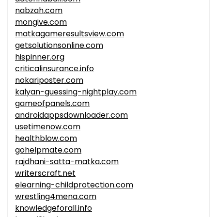
nabzah.com
mongive.com
matkagameresultsview.com
getsolutionsonline.com
hispinner.org
criticalinsurance.info
nokariposter.com
kalyan-guessing-nightplay.com
gameofpanels.com
androidappsdownloader.com
usetimenow.com
healthblow.com
gohelpmate.com
rajdhani-satta-matka.com
writerscraft.net
elearning-childprotection.com
wrestling4mena.com
knowledgeforall.info