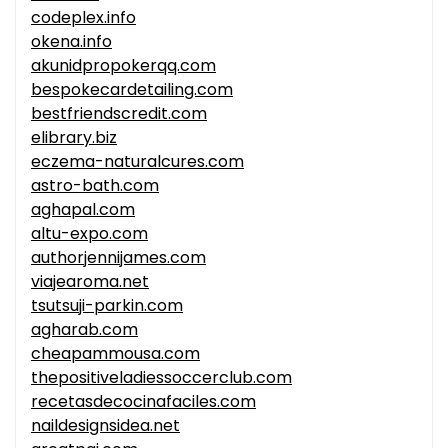
codeplex.info
okena.info
akunidpropokerqq.com
bespokecardetailing.com
bestfriendscredit.com
elibrary.biz
eczema-naturalcures.com
astro-bath.com
aghapal.com
altu-expo.com
authorjennijames.com
viajearoma.net
tsutsuji-parkin.com
agharab.com
cheapammousa.com
thepositiveladiessoccerclub.com
recetasdecocinafaciles.com
naildesignsidea.net