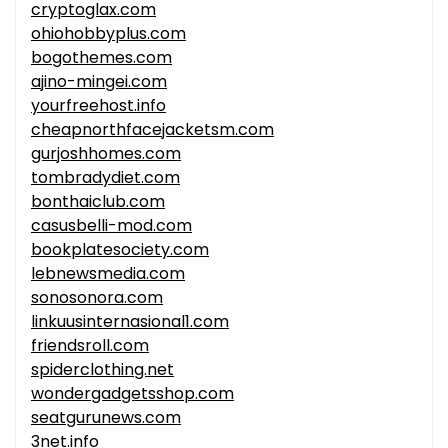
cryptoglax.com
ohiohobbyplus.com
bogothemes.com
ajino-mingei.com
yourfreehost.info
cheapnorthfacejacketsm.com
gurjoshhomes.com
tombradydiet.com
bonthaiclub.com
casusbelli-mod.com
bookplatesociety.com
lebnewsmedia.com
sonosonora.com
linkuusinternasional1.com
friendsroll.com
spiderclothing.net
wondergadgetsshop.com
seatgurunews.com
3net.info