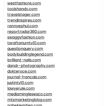
westfashions.com
toolshandy.com
travelstager.com
trendinspires.com
rannyephul.com
reportradar360.com
swaggyfashion.com
taraftariumtv10.com
questionquery.com
bodybuildinglegend.com
brilliant-nails.com
dandr-photography.com
dokteroce.com
journal-francais.com
justintv10.com
lawyerule.com
mediamingleseaco.com
mtsmarketingblog.com
nghekiemtien.com