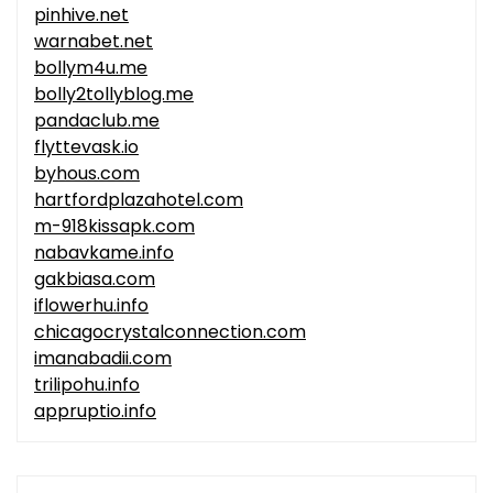
pinhive.net
warnabet.net
bollym4u.me
bolly2tollyblog.me
pandaclub.me
flyttevask.io
byhous.com
hartfordplazahotel.com
m-918kissapk.com
nabavkame.info
gakbiasa.com
iflowerhu.info
chicagocrystalconnection.com
imanabadii.com
trilipohu.info
appruptio.info