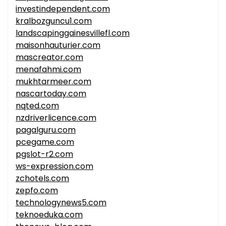
investindependent.com
kralbozguncu1.com
landscapinggainesvillefl.com
maisonhauturier.com
mascreator.com
menafahmi.com
mukhtarmeer.com
nascartoday.com
nqted.com
nzdriverlicence.com
pagalguru.com
pcegame.com
pgslot-r2.com
ws-expression.com
zchotels.com
zepfo.com
technologynews5.com
teknoeduka.com