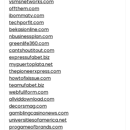
vsmsnetworks.com
offthem.com
ibommatv.com
techporfit.com
bekasionline.com
nbusinessplan.com
greenlife360.com
cantshoutitout.com
expressufabet.biz
mypuertoplata.net
thepioneerxpress.com
howtofixissue.com
teamufabet.biz
webfullform.com
allviddownload.com
decorsmag.com
gamblingcasinonews.com
universitiesofamerica.net
progameofbrands.com