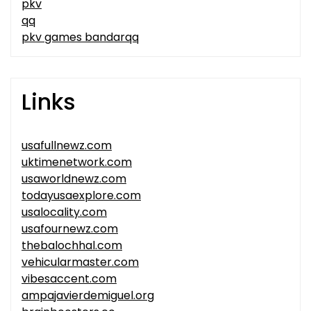
pkv
qq
pkv games bandarqq
Links
usafullnewz.com
uktimenetwork.com
usaworldnewz.com
todayusaexplore.com
usalocality.com
usafournewz.com
thebalochhal.com
vehicularmaster.com
vibesaccent.com
ampajavierdemiguel.org