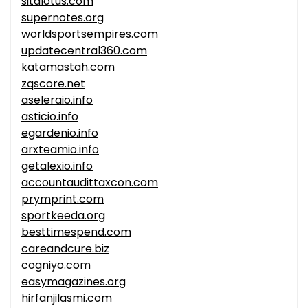
sitalotus.com
supernotes.org
worldsportsempires.com
updatecentral360.com
katamastah.com
zqscore.net
aseleraio.info
asticio.info
egardenio.info
arxteamio.info
getalexio.info
accountaudittaxcon.com
prymprint.com
sportkeeda.org
besttimespend.com
careandcure.biz
cogniyo.com
easymagazines.org
hirfanjilasmi.com