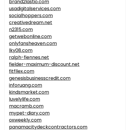
brand2lastio.com
usadigitalservices.com
socialhoppers.com
creativedream.net
n2315.com
getwebonline.com
onlyfansheaven.com
lky08.com
ralph-fiennes.net
fielder-maximum-discount.net
fitfllex.com
genesisbusinesscredit.com
inforuang.com
kindsmarket.com
luvelylife.com
macramb.com
mypet-diary.com
oxweekly.com
panamacitydeckcontractors.com