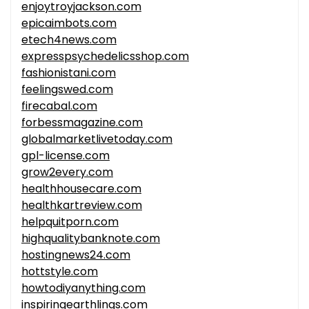
enjoytroyjackson.com
epicaimbots.com
etech4news.com
expresspsychedelicsshop.com
fashionistani.com
feelingswed.com
firecabal.com
forbessmagazine.com
globalmarketlivetoday.com
gpl-license.com
grow2every.com
healthhousecare.com
healthkartreview.com
helpquitporn.com
highqualitybanknote.com
hostingnews24.com
hottstyle.com
howtodiyanything.com
inspiringearthlings.com