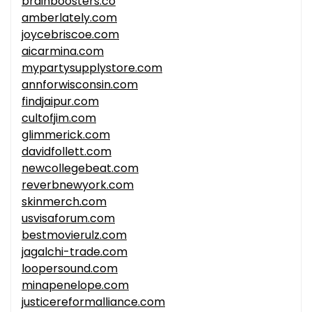
brainboosters.co
amberlately.com
joycebriscoe.com
aicarmina.com
mypartysupplystore.com
annforwisconsin.com
findjaipur.com
cultofjim.com
glimmerick.com
davidfollett.com
newcollegebeat.com
reverbnewyork.com
skinmerch.com
usvisaforum.com
bestmovierulz.com
jagalchi-trade.com
loopersound.com
minapenelope.com
justicereformalliance.com