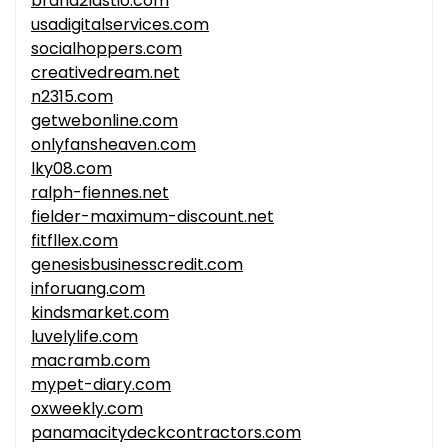
brand2lastio.com
usadigitalservices.com
socialhoppers.com
creativedream.net
n2315.com
getwebonline.com
onlyfansheaven.com
lky08.com
ralph-fiennes.net
fielder-maximum-discount.net
fitfllex.com
genesisbusinesscredit.com
inforuang.com
kindsmarket.com
luvelylife.com
macramb.com
mypet-diary.com
oxweekly.com
panamacitydeckcontractors.com