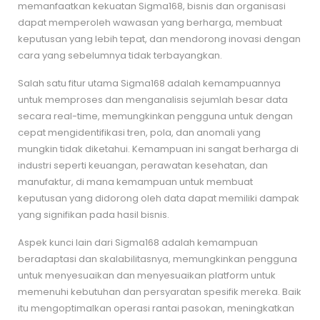
memanfaatkan kekuatan Sigma168, bisnis dan organisasi
dapat memperoleh wawasan yang berharga, membuat
keputusan yang lebih tepat, dan mendorong inovasi dengan
cara yang sebelumnya tidak terbayangkan.
Salah satu fitur utama Sigma168 adalah kemampuannya
untuk memproses dan menganalisis sejumlah besar data
secara real-time, memungkinkan pengguna untuk dengan
cepat mengidentifikasi tren, pola, dan anomali yang
mungkin tidak diketahui. Kemampuan ini sangat berharga di
industri seperti keuangan, perawatan kesehatan, dan
manufaktur, di mana kemampuan untuk membuat
keputusan yang didorong oleh data dapat memiliki dampak
yang signifikan pada hasil bisnis.
Aspek kunci lain dari Sigma168 adalah kemampuan
beradaptasi dan skalabilitasnya, memungkinkan pengguna
untuk menyesuaikan dan menyesuaikan platform untuk
memenuhi kebutuhan dan persyaratan spesifik mereka. Baik
itu mengoptimalkan operasi rantai pasokan, meningkatkan