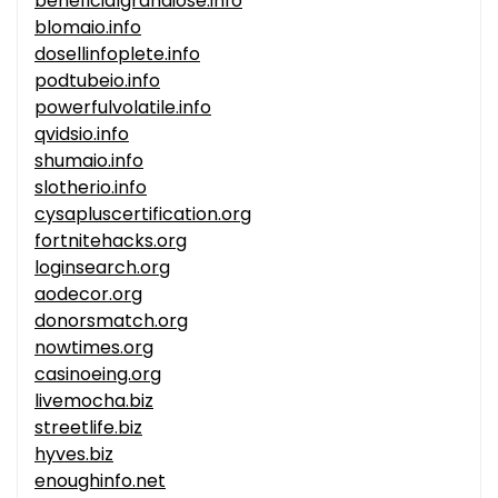
beneficialgrandiose.info
blomaio.info
dosellinfoplete.info
podtubeio.info
powerfulvolatile.info
qvidsio.info
shumaio.info
slotherio.info
cysapluscertification.org
fortnitehacks.org
loginsearch.org
aodecor.org
donorsmatch.org
nowtimes.org
casinoeing.org
livemocha.biz
streetlife.biz
hyves.biz
enoughinfo.net