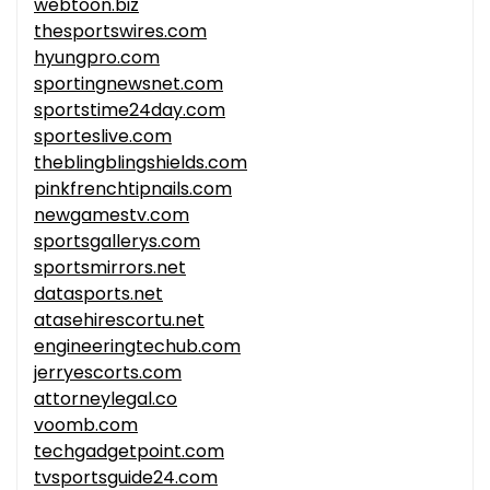
webtoon.biz
thesportswires.com
hyungpro.com
sportingnewsnet.com
sportstime24day.com
sporteslive.com
theblingblingshields.com
pinkfrenchtipnails.com
newgamestv.com
sportsgallerys.com
sportsmirrors.net
datasports.net
atasehirescortu.net
engineeringtechub.com
jerryescorts.com
attorneylegal.co
voomb.com
techgadgetpoint.com
tvsportsguide24.com