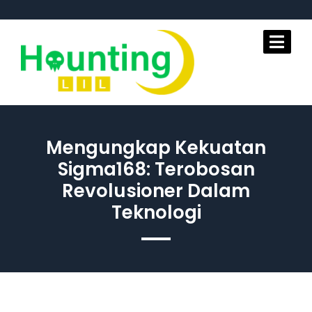
Skip
to
content
Mengungkap Kekuatan
Sigma168: Terobosan
Revolusioner Dalam
Teknologi