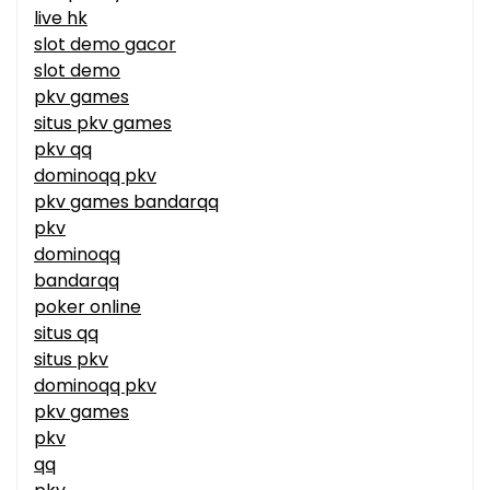
live hk
slot demo gacor
slot demo
pkv games
situs pkv games
pkv qq
dominoqq pkv
pkv games bandarqq
pkv
dominoqq
bandarqq
poker online
situs qq
situs pkv
dominoqq pkv
pkv games
pkv
qq