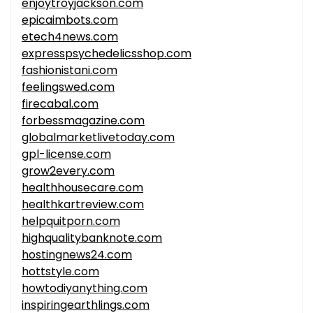
enjoytroyjackson.com
epicaimbots.com
etech4news.com
expresspsychedelicsshop.com
fashionistani.com
feelingswed.com
firecabal.com
forbessmagazine.com
globalmarketlivetoday.com
gpl-license.com
grow2every.com
healthhousecare.com
healthkartreview.com
helpquitporn.com
highqualitybanknote.com
hostingnews24.com
hottstyle.com
howtodiyanything.com
inspiringearthlings.com