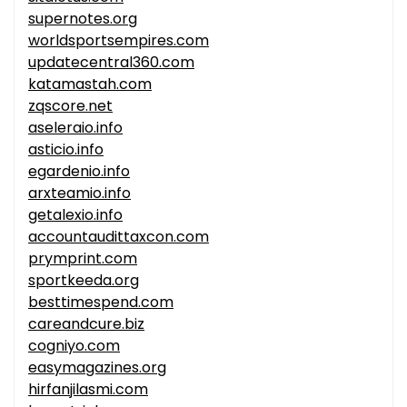
supernotes.org
worldsportsempires.com
updatecentral360.com
katamastah.com
zqscore.net
aseleraio.info
asticio.info
egardenio.info
arxteamio.info
getalexio.info
accountaudittaxcon.com
prymprint.com
sportkeeda.org
besttimespend.com
careandcure.biz
cogniyo.com
easymagazines.org
hirfanjilasmi.com