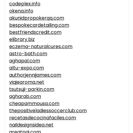
codeplex.info
okena.info
akunidpropokerqq.com
bespokecardetailing.com
bestfriendscredit.com
elibrary.biz
eczema-naturalcures.com
astro-bath.com
aghapal.com
altu-expo.com
authorjennijames.com
viajearoma.net
tsutsuji-parkin.com
agharab.com
cheapammousa.com
thepositiveladiessoccerclub.com
recetasdecocinafaciles.com
naildesignsidea.net
greatpai.com