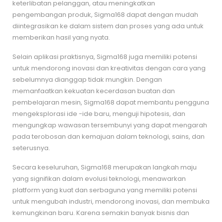
keterlibatan pelanggan, atau meningkatkan
pengembangan produk, Sigma168 dapat dengan mudah
diintegrasikan ke dalam sistem dan proses yang ada untuk
memberikan hasil yang nyata.
Selain aplikasi praktisnya, Sigma168 juga memiliki potensi
untuk mendorong inovasi dan kreativitas dengan cara yang
sebelumnya dianggap tidak mungkin. Dengan
memanfaatkan kekuatan kecerdasan buatan dan
pembelajaran mesin, Sigma168 dapat membantu pengguna
mengeksplorasi ide -ide baru, menguji hipotesis, dan
mengungkap wawasan tersembunyi yang dapat mengarah
pada terobosan dan kemajuan dalam teknologi, sains, dan
seterusnya.
Secara keseluruhan, Sigma168 merupakan langkah maju
yang signifikan dalam evolusi teknologi, menawarkan
platform yang kuat dan serbaguna yang memiliki potensi
untuk mengubah industri, mendorong inovasi, dan membuka
kemungkinan baru. Karena semakin banyak bisnis dan