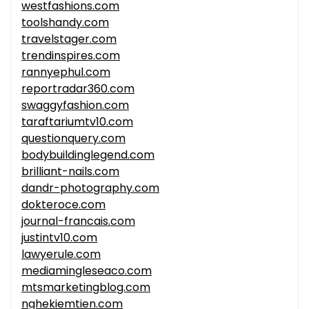
westfashions.com
toolshandy.com
travelstager.com
trendinspires.com
rannyephul.com
reportradar360.com
swaggyfashion.com
taraftariumtv10.com
questionquery.com
bodybuildinglegend.com
brilliant-nails.com
dandr-photography.com
dokteroce.com
journal-francais.com
justintv10.com
lawyerule.com
mediamingleseaco.com
mtsmarketingblog.com
nghekiemtien.com