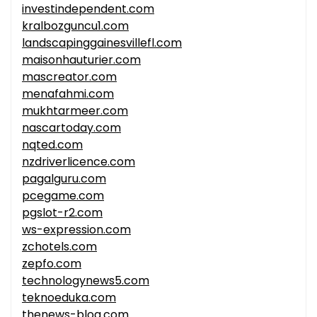
investindependent.com
kralbozguncu1.com
landscapinggainesvillefl.com
maisonhauturier.com
mascreator.com
menafahmi.com
mukhtarmeer.com
nascartoday.com
nqted.com
nzdriverlicence.com
pagalguru.com
pcegame.com
pgslot-r2.com
ws-expression.com
zchotels.com
zepfo.com
technologynews5.com
teknoeduka.com
thenews-blog.com