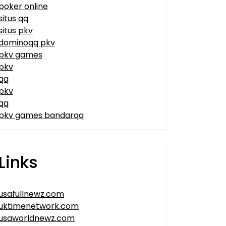
poker online
situs qq
situs pkv
dominoqq pkv
pkv games
pkv
qq
pkv
qq
pkv games bandarqq
Links
usafullnewz.com
uktimenetwork.com
usaworldnewz.com