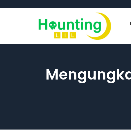
Skip
to
content
Mengungka