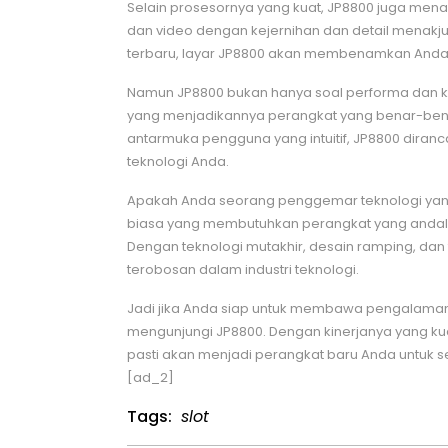
Selain prosesornya yang kuat, JP8800 juga men
dan video dengan kejernihan dan detail menakju
terbaru, layar JP8800 akan membenamkan Anda 
Namun JP8800 bukan hanya soal performa dan kua
yang menjadikannya perangkat yang benar-bena
antarmuka pengguna yang intuitif, JP8800 dira
teknologi Anda.
Apakah Anda seorang penggemar teknologi yang
biasa yang membutuhkan perangkat yang andal d
Dengan teknologi mutakhir, desain ramping, da
terobosan dalam industri teknologi.
Jadi jika Anda siap untuk membawa pengalaman t
mengunjungi JP8800. Dengan kinerjanya yang kua
pasti akan menjadi perangkat baru Anda untuk 
[ad_2]
Tags:
slot