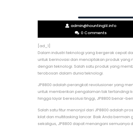
admin@hountinglil.info
0 Comments
[ad_1]
Dalam industri teknologi yang bergerak cepat d
untuk berinovasi dan menciptakan produk yang 
dengan teknologi. Salah satu produk yang membu
terobosan dalam dunia teknologi.
JP8800 adalah perangkat revolusioner yang me
untuk memberikan pengalaman tak tertandingi 
hingga layar beresolusi tinggi, JP8800 benar-b
Salah satu fitur menonjol dari JP8800 adalah p
kilat dan multitasking lancar. Baik Anda berma
sekaligus, JP8800 dapat menangani semuanya 