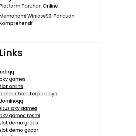
Platform Taruhan Online
Memahami Winlose99: Panduan
Komprehensif
Links
judi qq
pkv games
slot online
bandar bola terpercaya
dominoqq
situs pkv games
pkv games resmi
slot demo gratis
slot demo gacor