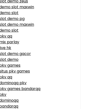
slot demo zeus
demo slot maxwin
demo slot
slot demo pg
slot demo maxwin
demo slot
pkv qq
mix parlay
live hk
slot demo gacor
slot demo
pkv games
situs pkv games
pkv qq
dominoqq pkv
pkv games bandarqq
pkv
dominoqq
bandarqq