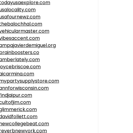
todayusaexplore.com
usalocality.com
usafournewz.com
thebalochhal.com
vehicularmaster.com
vibesaccent.com
ampajavierdemiguel.org
brainboosters.co
amberlately.com
joycebriscoe.com
aicarmina.com
mypartysupplystore.com
annforwisconsin.com
findjaipur.com
cultofjim.com
glimmerick.com
davidfollett.com
newcollegebeat.com
reverbnewyork.com