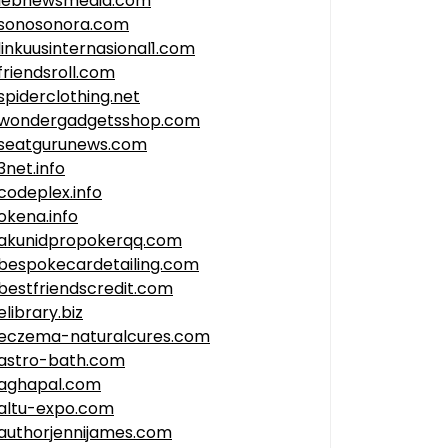
lebnewsmedia.com
sonosonora.com
linkuusinternasional1.com
friendsroll.com
spiderclothing.net
wondergadgetsshop.com
seatgurunews.com
3net.info
codeplex.info
okena.info
akunidpropokerqq.com
bespokecardetailing.com
bestfriendscredit.com
elibrary.biz
eczema-naturalcures.com
astro-bath.com
aghapal.com
altu-expo.com
authorjennijames.com