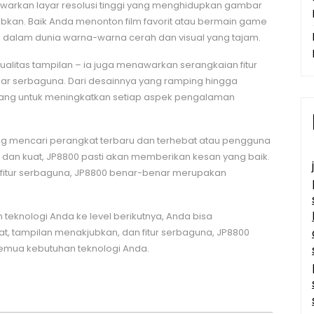
awarkan layar resolusi tinggi yang menghidupkan gambar
bkan. Baik Anda menonton film favorit atau bermain game
dalam dunia warna-warna cerah dan visual yang tajam.
litas tampilan – ia juga menawarkan serangkaian fitur
r serbaguna. Dari desainnya yang ramping hingga
ncang untuk meningkatkan setiap aspek pengalaman
 mencari perangkat terbaru dan terhebat atau pengguna
an kuat, JP8800 pasti akan memberikan kesan yang baik.
n fitur serbaguna, JP8800 benar-benar merupakan
eknologi Anda ke level berikutnya, Anda bisa
t, tampilan menakjubkan, dan fitur serbaguna, JP8800
semua kebutuhan teknologi Anda.