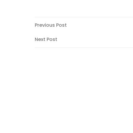
Post
Previous
Previous Post
Post
navigation
Next
Next Post
Post