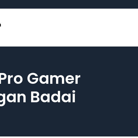
n
 Pro Gamer
ngan Badai