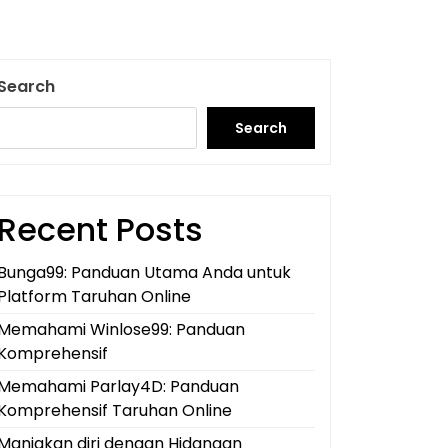
Search
Search
Recent Posts
Bunga99: Panduan Utama Anda untuk
Platform Taruhan Online
Memahami Winlose99: Panduan
Komprehensif
Memahami Parlay4D: Panduan
Komprehensif Taruhan Online
Manjakan diri dengan Hidangan