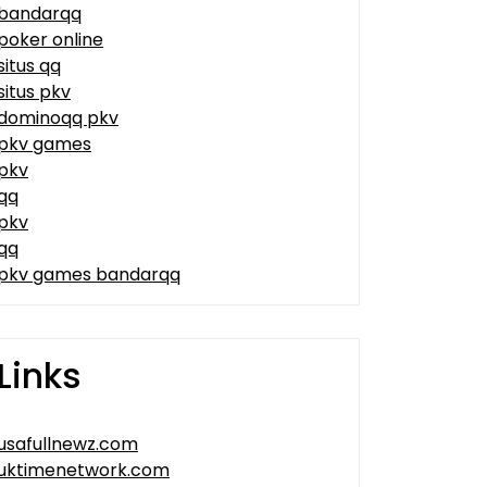
bandarqq
poker online
situs qq
situs pkv
dominoqq pkv
pkv games
pkv
qq
pkv
qq
pkv games bandarqq
Links
usafullnewz.com
uktimenetwork.com