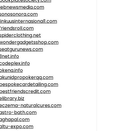
bookplatesociety.com
lebnewsmedia.com
sonosonora.com
linkuusinternasional1.com
friendsroll.com
spiderclothing.net
wondergadgetsshop.com
seatgurunews.com
3net.info
codeplex.info
okena.info
akunidpropokerqq.com
bespokecardetailing.com
bestfriendscredit.com
elibrary.biz
eczema-naturalcures.com
astro-bath.com
aghapal.com
altu-expo.com