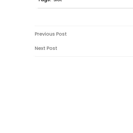
Post
Previous
Previous Post
Post
navigation
Next
Next Post
Post