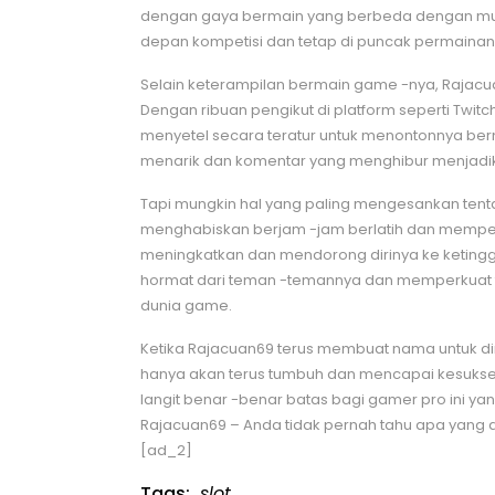
dengan gaya bermain yang berbeda dengan mudah.
depan kompetisi dan tetap di puncak permainan
Selain keterampilan bermain game -nya, Rajacuan
Dengan ribuan pengikut di platform seperti Twi
menyetel secara teratur untuk menontonnya ber
menarik dan komentar yang menghibur menjadikan
Tapi mungkin hal yang paling mengesankan tent
menghabiskan berjam -jam berlatih dan memperb
meningkatkan dan mendorong dirinya ke ketinggia
hormat dari teman -temannya dan memperkuat t
dunia game.
Ketika Rajacuan69 terus membuat nama untuk dirin
hanya akan terus tumbuh dan mencapai kesukses
langit benar -benar batas bagi gamer pro ini ya
Rajacuan69 – Anda tidak pernah tahu apa yang a
[ad_2]
Tags:
slot