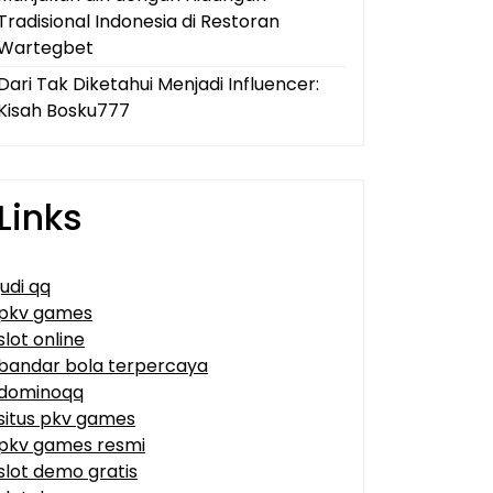
Tradisional Indonesia di Restoran
Wartegbet
Dari Tak Diketahui Menjadi Influencer:
Kisah Bosku777
Links
judi qq
pkv games
slot online
bandar bola terpercaya
dominoqq
situs pkv games
pkv games resmi
slot demo gratis