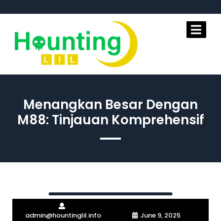
Skip
to
content
Menangkan Besar Dengan
M88: Tinjauan Komprehensif
admin@hountinglil.info
June 9, 2025