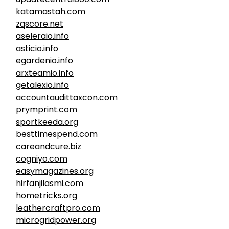
katamastah.com
zqscore.net
aseleraio.info
asticio.info
egardenio.info
arxteamio.info
getalexio.info
accountaudittaxcon.com
prymprint.com
sportkeeda.org
besttimespend.com
careandcure.biz
cogniyo.com
easymagazines.org
hirfanjilasmi.com
hometricks.org
leathercraftpro.com
microgridpower.org