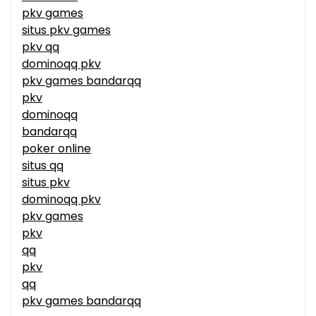
pkv games
situs pkv games
pkv qq
dominoqq pkv
pkv games bandarqq
pkv
dominoqq
bandarqq
poker online
situs qq
situs pkv
dominoqq pkv
pkv games
pkv
qq
pkv
qq
pkv games bandarqq