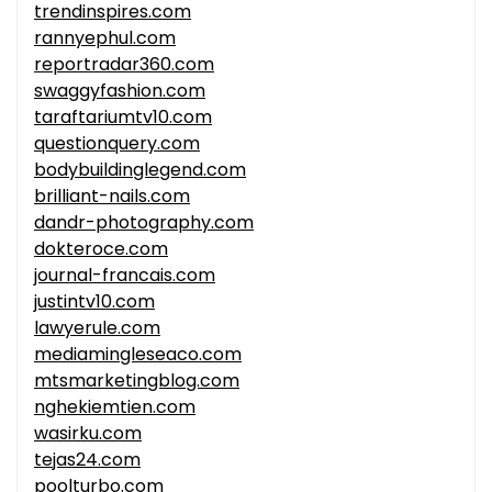
trendinspires.com
rannyephul.com
reportradar360.com
swaggyfashion.com
taraftariumtv10.com
questionquery.com
bodybuildinglegend.com
brilliant-nails.com
dandr-photography.com
dokteroce.com
journal-francais.com
justintv10.com
lawyerule.com
mediamingleseaco.com
mtsmarketingblog.com
nghekiemtien.com
wasirku.com
tejas24.com
poolturbo.com