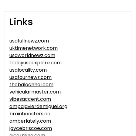
Links
usafullnewz.com
uktimenetwork.com
usaworldnewz.com
todayusaexplore.com
usalocality.com
usafournewz.com
thebalochhal.com
vehicularmaster.com
vibesaccent.com
ampajavierdemiguel.org
brainboosters.co
amberlately.com
joycebriscoe.com
aicarmina.com