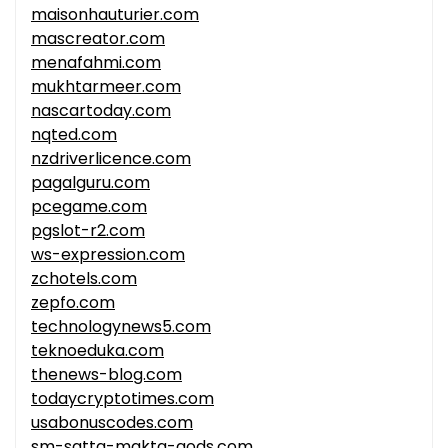
maisonhauturier.com
mascreator.com
menafahmi.com
mukhtarmeer.com
nascartoday.com
nqted.com
nzdriverlicence.com
pagalguru.com
pcegame.com
pgslot-r2.com
ws-expression.com
zchotels.com
zepfo.com
technologynews5.com
teknoeduka.com
thenews-blog.com
todaycryptotimes.com
usabonuscodes.com
sm-satta-makta-gods.com