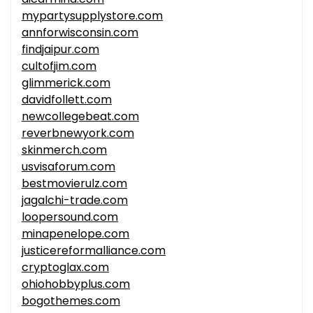
mypartysupplystore.com
annforwisconsin.com
findjaipur.com
cultofjim.com
glimmerick.com
davidfollett.com
newcollegebeat.com
reverbnewyork.com
skinmerch.com
usvisaforum.com
bestmovierulz.com
jagalchi-trade.com
loopersound.com
minapenelope.com
justicereformalliance.com
cryptoglax.com
ohiohobbyplus.com
bogothemes.com