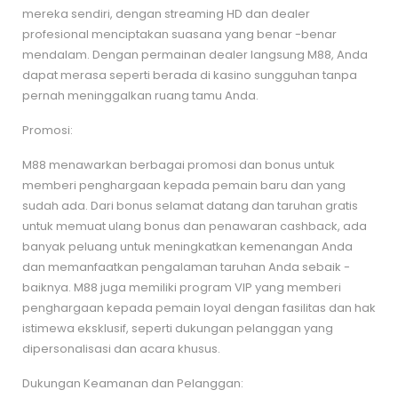
mereka sendiri, dengan streaming HD dan dealer
profesional menciptakan suasana yang benar -benar
mendalam. Dengan permainan dealer langsung M88, Anda
dapat merasa seperti berada di kasino sungguhan tanpa
pernah meninggalkan ruang tamu Anda.
Promosi:
M88 menawarkan berbagai promosi dan bonus untuk
memberi penghargaan kepada pemain baru dan yang
sudah ada. Dari bonus selamat datang dan taruhan gratis
untuk memuat ulang bonus dan penawaran cashback, ada
banyak peluang untuk meningkatkan kemenangan Anda
dan memanfaatkan pengalaman taruhan Anda sebaik -
baiknya. M88 juga memiliki program VIP yang memberi
penghargaan kepada pemain loyal dengan fasilitas dan hak
istimewa eksklusif, seperti dukungan pelanggan yang
dipersonalisasi dan acara khusus.
Dukungan Keamanan dan Pelanggan: