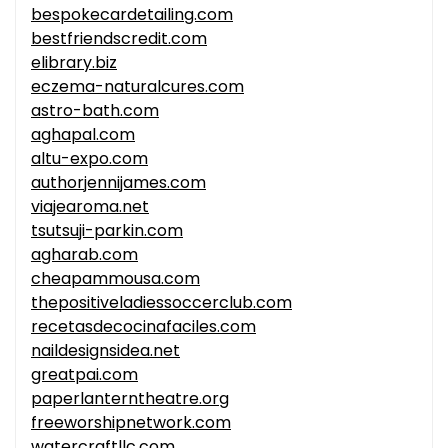
bespokecardetailing.com
bestfriendscredit.com
elibrary.biz
eczema-naturalcures.com
astro-bath.com
aghapal.com
altu-expo.com
authorjennijames.com
viajearoma.net
tsutsuji-parkin.com
agharab.com
cheapammousa.com
thepositiveladiessoccerclub.com
recetasdecocinafaciles.com
naildesignsidea.net
greatpai.com
paperlanterntheatre.org
freeworshipnetwork.com
watercraftllc.com