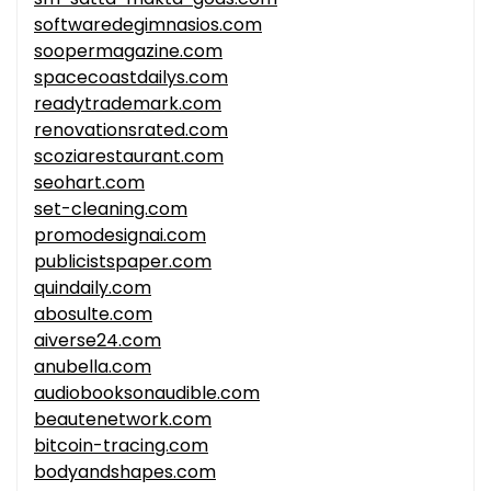
softwaredegimnasios.com
soopermagazine.com
spacecoastdailys.com
readytrademark.com
renovationsrated.com
scoziarestaurant.com
seohart.com
set-cleaning.com
promodesignai.com
publicistspaper.com
quindaily.com
abosulte.com
aiverse24.com
anubella.com
audiobooksonaudible.com
beautenetwork.com
bitcoin-tracing.com
bodyandshapes.com