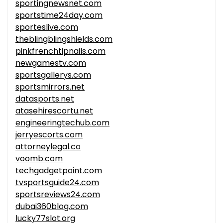
sportingnewsnet.com
sportstime24day.com
sporteslive.com
theblingblingshields.com
pinkfrenchtipnails.com
newgamestv.com
sportsgallerys.com
sportsmirrors.net
datasports.net
atasehirescortu.net
engineeringtechub.com
jerryescorts.com
attorneylegal.co
voomb.com
techgadgetpoint.com
tvsportsguide24.com
sportsreviews24.com
dubai360blog.com
lucky77slot.org