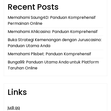
Recent Posts
Memahami Saung4D: Panduan Komprehensif
Permainan Online
Memahami Ahlicasino: Panduan Komprehensif
Buka Strategi Kemenangan dengan Juruscasino:
Panduan Utama Anda
Memahami Plisbet: Panduan Komprehensif
Bunga99: Panduan Utama Anda untuk Platform
Taruhan Online
Links
judi qq