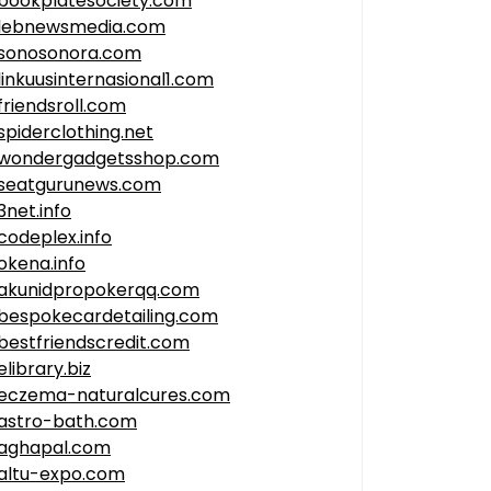
bookplatesociety.com
lebnewsmedia.com
sonosonora.com
linkuusinternasional1.com
friendsroll.com
spiderclothing.net
wondergadgetsshop.com
seatgurunews.com
3net.info
codeplex.info
okena.info
akunidpropokerqq.com
bespokecardetailing.com
bestfriendscredit.com
elibrary.biz
eczema-naturalcures.com
astro-bath.com
aghapal.com
altu-expo.com