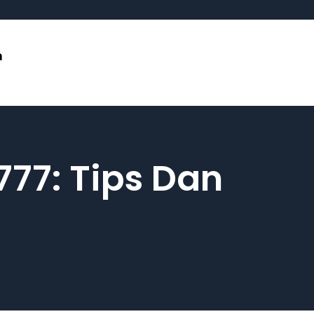
n
77: Tips Dan