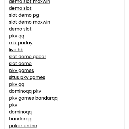
demo slot maxwin
demo slot
slot demo pg
slot demo maxwin
demo slot
pkv qq
mix parlay
live hk
slot demo gacor
slot demo
pkv games
situs pkv games
pkv qq
dominoqq pkv
pkv games bandarqq
pkv
dominoqq
bandarqq
poker online