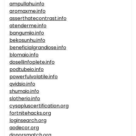
ampullahu.info
aromaxme.info
asserthatecontrast.info
atenderme.info
bangumiio.info
bekosunhu.info
beneficialgrandiose.info
blomaio.info
dosellinfoplete.info
podtubeio.info
powerfulvolatile.info
qvidsio.info
shumaio.info
slotherio.info
cysapluscertification.org
fortnitehacks.org
loginsearch.org
aodecor.org
donorsmatch.org