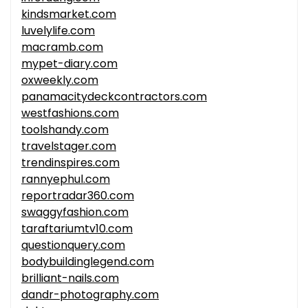
kindsmarket.com
luvelylife.com
macramb.com
mypet-diary.com
oxweekly.com
panamacitydeckcontractors.com
westfashions.com
toolshandy.com
travelstager.com
trendinspires.com
rannyephul.com
reportradar360.com
swaggyfashion.com
taraftariumtv10.com
questionquery.com
bodybuildinglegend.com
brilliant-nails.com
dandr-photography.com