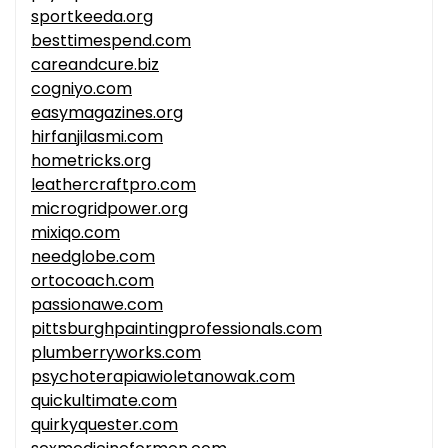
sportkeeda.org
besttimespend.com
careandcure.biz
cogniyo.com
easymagazines.org
hirfanjilasmi.com
hometricks.org
leathercraftpro.com
microgridpower.org
mixiqo.com
needglobe.com
ortocoach.com
passionawe.com
pittsburghpaintingprofessionals.com
plumberryworks.com
psychoterapiawioletanowak.com
quickultimate.com
quirkyquester.com