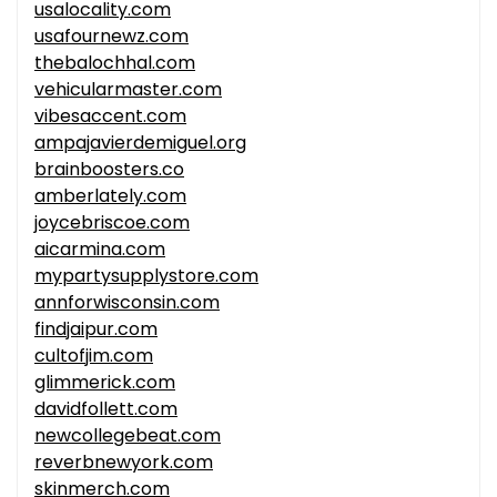
usalocality.com
usafournewz.com
thebalochhal.com
vehicularmaster.com
vibesaccent.com
ampajavierdemiguel.org
brainboosters.co
amberlately.com
joycebriscoe.com
aicarmina.com
mypartysupplystore.com
annforwisconsin.com
findjaipur.com
cultofjim.com
glimmerick.com
davidfollett.com
newcollegebeat.com
reverbnewyork.com
skinmerch.com