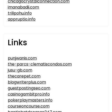
chicagocrystalconnection.com
imanabadii.com
trilipohu.info
appruptio.info
Links
punjwanis.com
the-parcs-clematiscondos.com
jusu-gb.com
thecarepet.com
blogwriterplus.com
guestpostingseo.com
casinogambitpro.info
pokerplaymasters.info
courseoncourse.com