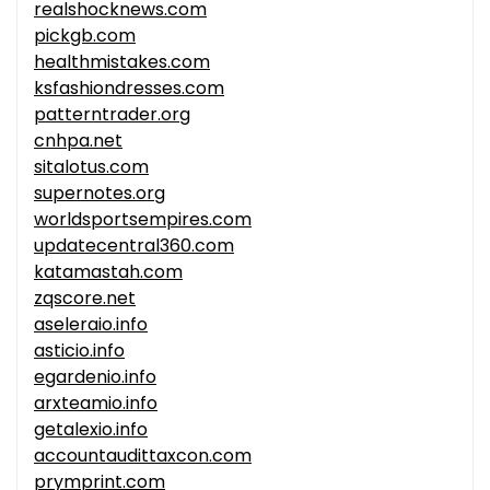
realshocknews.com
pickgb.com
healthmistakes.com
ksfashiondresses.com
patterntrader.org
cnhpa.net
sitalotus.com
supernotes.org
worldsportsempires.com
updatecentral360.com
katamastah.com
zqscore.net
aseleraio.info
asticio.info
egardenio.info
arxteamio.info
getalexio.info
accountaudittaxcon.com
prymprint.com