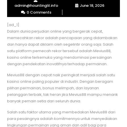
admin@hountinglil.info
June 18, 2026
0 Comments
[ad_1]
Dalam dunia perjudian online yang bergerak cepat,
memecahkan rekor adalah pencapaian yang didambakan
dan hanya dapat diklaim oleh segelintir orang saja. Salah
satu platform pemecah rekor tersebut adalah Mevius88,
kasino online terkemuka yang mendominasi persaingan
dengan pendekatan inovatifnya terhadap permainan.
Mevius88 dengan cepat naik peringkat menjadi salah satu
kasino online paling populer di industri. Dengan beragam
pilihan permainan, bonus melimpah, dan layanan
pelanggan terbaik, tak heran jika Mevius88 mampu menarik
banyak pemain setia dari seluruh dunia.
Salah satu faktor utama yang membedakan Mevius88 dari
para pesaingnya adalah komitmennya untuk menyediakan
lingkungan permainan yang aman dan adil bagi para