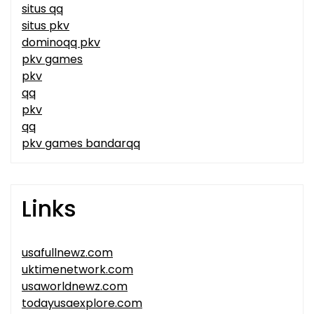
situs qq
situs pkv
dominoqq pkv
pkv games
pkv
qq
pkv
qq
pkv games bandarqq
Links
usafullnewz.com
uktimenetwork.com
usaworldnewz.com
todayusaexplore.com