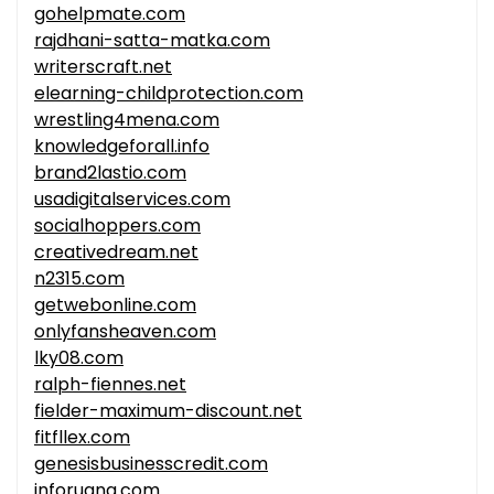
gohelpmate.com
rajdhani-satta-matka.com
writerscraft.net
elearning-childprotection.com
wrestling4mena.com
knowledgeforall.info
brand2lastio.com
usadigitalservices.com
socialhoppers.com
creativedream.net
n2315.com
getwebonline.com
onlyfansheaven.com
lky08.com
ralph-fiennes.net
fielder-maximum-discount.net
fitfllex.com
genesisbusinesscredit.com
inforuang.com