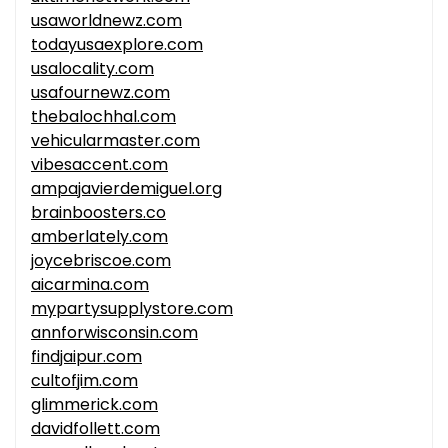
usaworldnewz.com
todayusaexplore.com
usalocality.com
usafournewz.com
thebalochhal.com
vehicularmaster.com
vibesaccent.com
ampajavierdemiguel.org
brainboosters.co
amberlately.com
joycebriscoe.com
aicarmina.com
mypartysupplystore.com
annforwisconsin.com
findjaipur.com
cultofjim.com
glimmerick.com
davidfollett.com