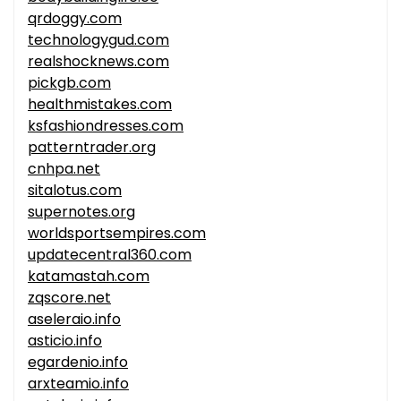
qrdoggy.com
technologygud.com
realshocknews.com
pickgb.com
healthmistakes.com
ksfashiondresses.com
patterntrader.org
cnhpa.net
sitalotus.com
supernotes.org
worldsportsempires.com
updatecentral360.com
katamastah.com
zqscore.net
aseleraio.info
asticio.info
egardenio.info
arxteamio.info