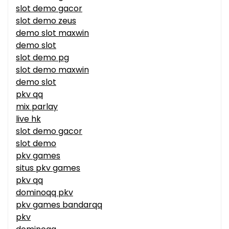
slot demo gacor
slot demo zeus
demo slot maxwin
demo slot
slot demo pg
slot demo maxwin
demo slot
pkv qq
mix parlay
live hk
slot demo gacor
slot demo
pkv games
situs pkv games
pkv qq
dominoqq pkv
pkv games bandarqq
pkv