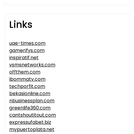
Links
uae-times.com
gamerifys.com
inspiratif.net
vsmsnetworks.com
offthem.com
ibommatv.com
techporfit.com
bekasionline.com
nbusinessplan.com
greenlife360.com
cantshoutitout.com
expressufabet.biz
mypuertoplata.net