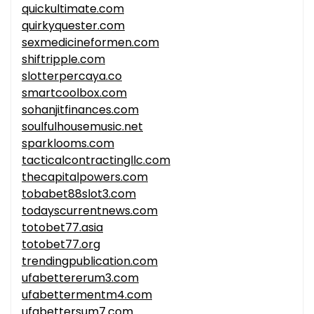
quickultimate.com
quirkyquester.com
sexmedicineformen.com
shiftripple.com
slotterpercaya.co
smartcoolbox.com
sohanjitfinances.com
soulfulhousemusic.net
sparklooms.com
tacticalcontractingllc.com
thecapitalpowers.com
tobabet88slot3.com
todayscurrentnews.com
totobet77.asia
totobet77.org
trendingpublication.com
ufabettererum3.com
ufabettermentm4.com
ufabettersum7.com