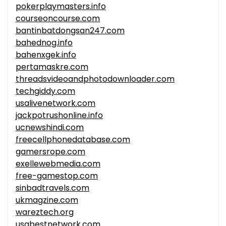
pokerplaymasters.info
courseoncourse.com
bantinbatdongsan247.com
bahednog.info
bahenxgek.info
pertamaskre.com
threadsvideoandphotodownloader.com
techgiddy.com
usalivenetwork.com
jackpotrushonline.info
ucnewshindi.com
freecellphonedatabase.com
gamersrope.com
exellewebmedia.com
free-gamestop.com
sinbadtravels.com
ukmagzine.com
wareztech.org
usabestnetwork.com