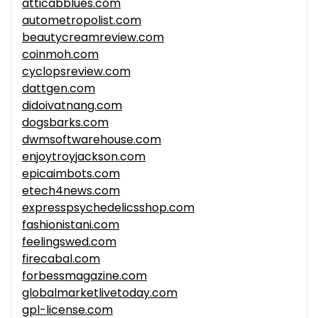
atticabblues.com
autometropolist.com
beautycreamreview.com
coinmoh.com
cyclopsreview.com
dattgen.com
didoivatnang.com
dogsbarks.com
dwmsoftwarehouse.com
enjoytroyjackson.com
epicaimbots.com
etech4news.com
expresspsychedelicsshop.com
fashionistani.com
feelingswed.com
firecabal.com
forbessmagazine.com
globalmarketlivetoday.com
gpl-license.com