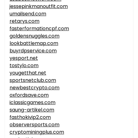
jessepinkmanoutfit.com
umailsend.com
retarys.com
fasterformationcpf.com
goldensnuggles.com
lookbattlemap.com
buyrdpservice.com
yesport.net
tostylo.com
yougetthat.net
sportsnetclub.com
newbestcrypto.com
oxfordsave.com
iclassicgames.com
saung-artikel.com
fasthokivip2.com
observersports.com
cryptominingplus.com