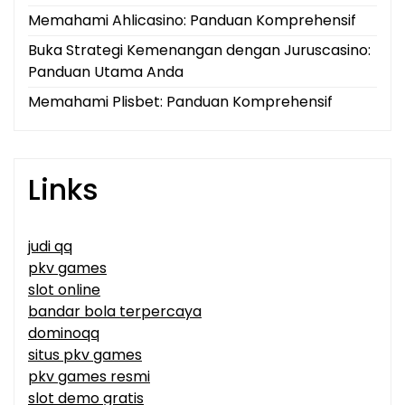
Memahami Ahlicasino: Panduan Komprehensif
Buka Strategi Kemenangan dengan Juruscasino:
Panduan Utama Anda
Memahami Plisbet: Panduan Komprehensif
Links
judi qq
pkv games
slot online
bandar bola terpercaya
dominoqq
situs pkv games
pkv games resmi
slot demo gratis