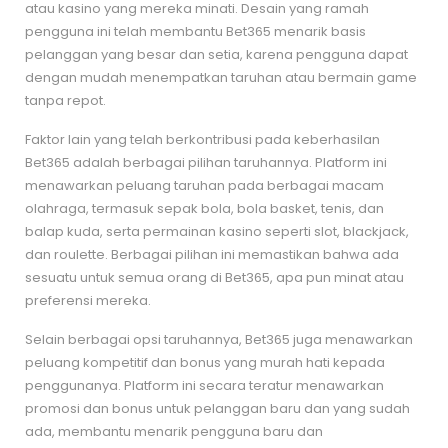
atau kasino yang mereka minati. Desain yang ramah
pengguna ini telah membantu Bet365 menarik basis
pelanggan yang besar dan setia, karena pengguna dapat
dengan mudah menempatkan taruhan atau bermain game
tanpa repot.
Faktor lain yang telah berkontribusi pada keberhasilan
Bet365 adalah berbagai pilihan taruhannya. Platform ini
menawarkan peluang taruhan pada berbagai macam
olahraga, termasuk sepak bola, bola basket, tenis, dan
balap kuda, serta permainan kasino seperti slot, blackjack,
dan roulette. Berbagai pilihan ini memastikan bahwa ada
sesuatu untuk semua orang di Bet365, apa pun minat atau
preferensi mereka.
Selain berbagai opsi taruhannya, Bet365 juga menawarkan
peluang kompetitif dan bonus yang murah hati kepada
penggunanya. Platform ini secara teratur menawarkan
promosi dan bonus untuk pelanggan baru dan yang sudah
ada, membantu menarik pengguna baru dan