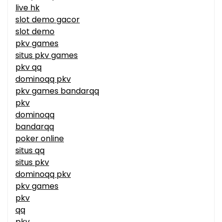
live hk
slot demo gacor
slot demo
pkv games
situs pkv games
pkv qq
dominoqq pkv
pkv games bandarqq
pkv
dominoqq
bandarqq
poker online
situs qq
situs pkv
dominoqq pkv
pkv games
pkv
qq
pkv