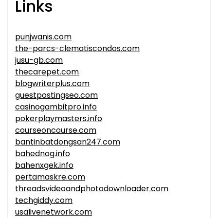
Links
punjwanis.com
the-parcs-clematiscondos.com
jusu-gb.com
thecarepet.com
blogwriterplus.com
guestpostingseo.com
casinogambitpro.info
pokerplaymasters.info
courseoncourse.com
bantinbatdongsan247.com
bahednog.info
bahenxgek.info
pertamaskre.com
threadsvideoandphotodownloader.com
techgiddy.com
usalivenetwork.com