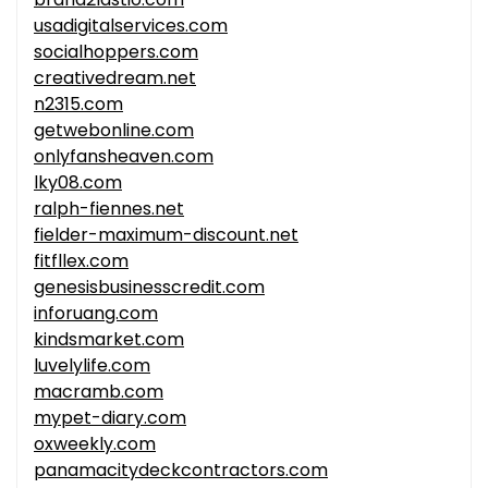
usadigitalservices.com
socialhoppers.com
creativedream.net
n2315.com
getwebonline.com
onlyfansheaven.com
lky08.com
ralph-fiennes.net
fielder-maximum-discount.net
fitfllex.com
genesisbusinesscredit.com
inforuang.com
kindsmarket.com
luvelylife.com
macramb.com
mypet-diary.com
oxweekly.com
panamacitydeckcontractors.com