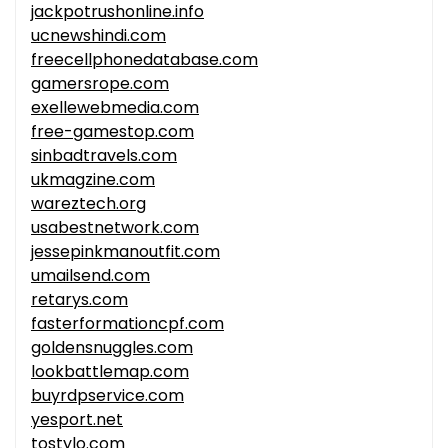
jackpotrushonline.info
ucnewshindi.com
freecellphonedatabase.com
gamersrope.com
exellewebmedia.com
free-gamestop.com
sinbadtravels.com
ukmagzine.com
wareztech.org
usabestnetwork.com
jessepinkmanoutfit.com
umailsend.com
retarys.com
fasterformationcpf.com
goldensnuggles.com
lookbattlemap.com
buyrdpservice.com
yesport.net
tostylo.com