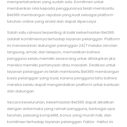
mempertahankan yang sudah ada. Komitmen untuk
memberikan nilai kepada penggunanya telah membantu
Bet365 membangun reputasi yang kuat sebagai platform
taruhan online yang andal dan dapat dipercaya.
Salah satu rahasia terpenting di balik keberhasilan Bet365
adalah komitmennya terhadap layanan pelanggan. Platform
ini menawarkan dukungan pelanggan 24/7 melalui obrolan
langsung, email, dan telepon, memastikan bahwa
pengguna selalu memiliki seseorang untuk dihidupkan jika
mereka memiliki pertanyaan atau masalah. Dedikasi untuk
layanan pelanggan ini telah membantu Bet365 membangun
basis pelanggan yang loyal, karena pengguna tahu bahwa
mereka selalu dapat mengandalkan platform untuk bantuan
dan dukungan.
Secara keseluruhan, keberhasilan Bet365 dapat dikaitkan
dengan antarmuka yang ramah pengguna, berbagai opsi
taruhan, peluang kompetitif, bonus yang murah hati, dan
komitmen terhadap layanan pelanggan. Faktor -faktor ini