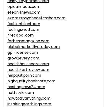
enjoytroyjackson.com
epicaimbots.com
etech4news.com
expresspsychedelicsshop.com
fashionistani.com
feelingswed.com
firecabal.com
forbessmagazine.com
globalmarketlivetoday.com
gpl-license.com
grow2every.com
healthhousecare.com
healthkartreview.com
helpquitporn.com
highqualitybanknote.com
hostingnews24.com
hottstyle.com
howtodiyanything.com
inspiringearthlings.com