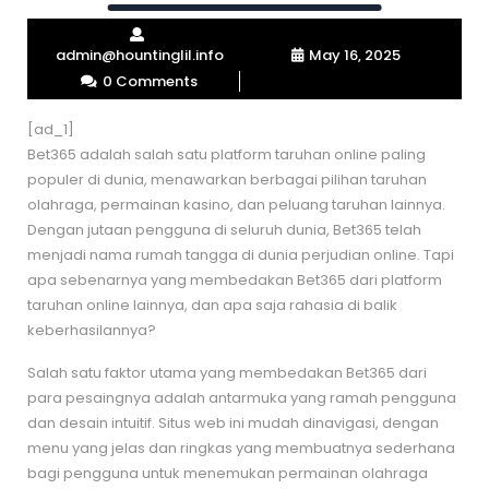
admin@hountinglil.info
May 16, 2025
0 Comments
[ad_1]
Bet365 adalah salah satu platform taruhan online paling
populer di dunia, menawarkan berbagai pilihan taruhan
olahraga, permainan kasino, dan peluang taruhan lainnya.
Dengan jutaan pengguna di seluruh dunia, Bet365 telah
menjadi nama rumah tangga di dunia perjudian online. Tapi
apa sebenarnya yang membedakan Bet365 dari platform
taruhan online lainnya, dan apa saja rahasia di balik
keberhasilannya?
Salah satu faktor utama yang membedakan Bet365 dari
para pesaingnya adalah antarmuka yang ramah pengguna
dan desain intuitif. Situs web ini mudah dinavigasi, dengan
menu yang jelas dan ringkas yang membuatnya sederhana
bagi pengguna untuk menemukan permainan olahraga