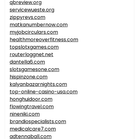
qbreview.org
servicewueste.org
zippyrevs.com
matkanumbernow.com
myjobcirculars.com
healthmoreoverfitness.com
topslotxgames.com
routerloggnet.net
dantella6.com
slotsgamesone.com
hispinzone.com
kalyanbazarnights.com
top-online-casino-usa.com
honghuidoor.com
flowingtravel.com
nineniki.com
brandiospecialists.com
medicalcare7.com
adtennaball.com