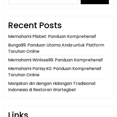
Recent Posts
Memahami Plisbet: Panduan Komprehensif
Bunga99: Panduan Utama Anda untuk Platform
Taruhan Online
Memahami Winlose99: Panduan Komprehensif
Memahami Parlay4D: Panduan Komprehensif
Taruhan Online
Manjakan diri dengan Hidangan Tradisional
Indonesia di Restoran Wartegbet
Links