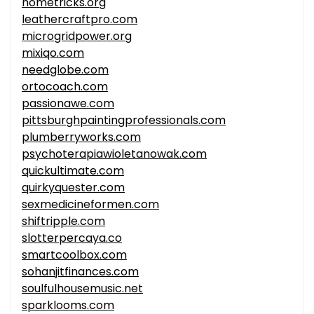
hometricks.org
leathercraftpro.com
microgridpower.org
mixiqo.com
needglobe.com
ortocoach.com
passionawe.com
pittsburghpaintingprofessionals.com
plumberryworks.com
psychoterapiawioletanowak.com
quickultimate.com
quirkyquester.com
sexmedicineformen.com
shiftripple.com
slotterpercaya.co
smartcoolbox.com
sohanjitfinances.com
soulfulhousemusic.net
sparklooms.com