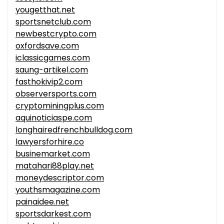
yougetthat.net
sportsnetclub.com
newbestcrypto.com
oxfordsave.com
iclassicgames.com
saung-artikel.com
fasthokivip2.com
observersports.com
cryptominingplus.com
aquinoticiaspe.com
longhairedfrenchbulldog.com
lawyersforhire.co
businemarket.com
matahari88play.net
moneydescriptor.com
youthsmagazine.com
painaidee.net
sportsdarkest.com