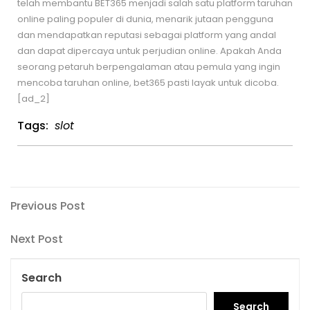
telah membantu BET365 menjadi salah satu platform taruhan
online paling populer di dunia, menarik jutaan pengguna
dan mendapatkan reputasi sebagai platform yang andal
dan dapat dipercaya untuk perjudian online. Apakah Anda
seorang petaruh berpengalaman atau pemula yang ingin
mencoba taruhan online, bet365 pasti layak untuk dicoba.
[ad_2]
Tags:
slot
Post
Previous
Previous Post
Post
navigation
Next
Next Post
Post
Search
Search