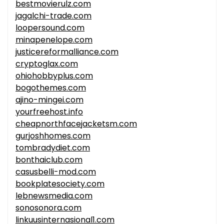
bestmovierulz.com
jagalchi-trade.com
loopersound.com
minapenelope.com
justicereformalliance.com
cryptoglax.com
ohiohobbyplus.com
bogothemes.com
ajino-mingei.com
yourfreehost.info
cheapnorthfacejacketsm.com
gurjoshhomes.com
tombradydiet.com
bonthaiclub.com
casusbelli-mod.com
bookplatesociety.com
lebnewsmedia.com
sonosonora.com
linkuusinternasional1.com