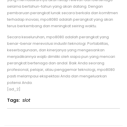
selama bertahun-tahun yang akan datang. Dengan
pembaruan perangkat lunak secara berkala dan komitmen
terhadap inovasi, mpo8080 adalah perangkat yang akan
terus berkembang dan meningkat seiring waktu.
Secara keseluruhan, mpo8080 adalah perangkat yang
benar-benar merevolusi industri teknologi. Portabilitas,
keserbagunaan, dan kinerjanya yang mengesankan
menjadikannya wajib dimiliki oleh siapa pun yang mencari
perangkat bertenaga dan andal. Baik Anda seorang
profesional, pelajar, atau penggemar teknologi, mpo8080
pasti melampaui ekspektasi Anda dan mengeluarkan
potensi Anda.
[ad_2]
Tags:
slot