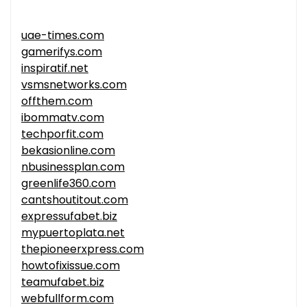
uae-times.com
gamerifys.com
inspiratif.net
vsmsnetworks.com
offthem.com
ibommatv.com
techporfit.com
bekasionline.com
nbusinessplan.com
greenlife360.com
cantshoutitout.com
expressufabet.biz
mypuertoplata.net
thepioneerxpress.com
howtofixissue.com
teamufabet.biz
webfullform.com