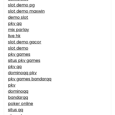
slot demo pg
slot demo maxwin
demo slot
pkv qq
mix parlay
live hk
slot demo gacor
slot demo
pkv games
situs pkv games
pkv qq
dominoqq pkv
pkv games bandarqq
pkv
dominoqq
bandarqq
poker online
situs qq