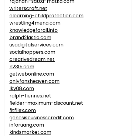
rajdhani-satta-matka.com
writerscraft.net
elearning-childprotection.com
wrestling4mena.com
knowledgeforall.info
brand2lastio.com
usadigitalservices.com
socialhoppers.com
creativedream.net
n2315.com
getwebonline.com
onlyfansheaven.com
lky08.com
ralph-fiennes.net
fielder-maximum-discount.net
fitfllex.com
genesisbusinesscredit.com
inforuang.com
kindsmarket.com