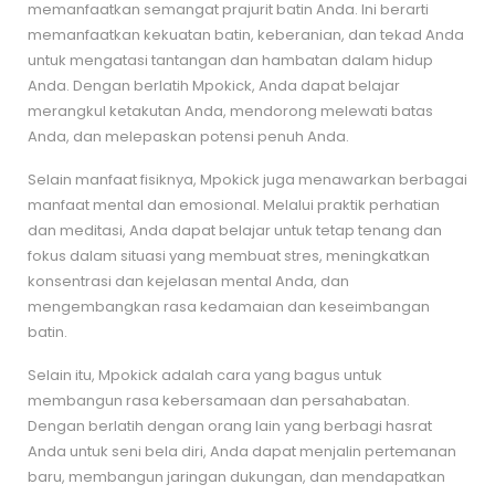
memanfaatkan semangat prajurit batin Anda. Ini berarti
memanfaatkan kekuatan batin, keberanian, dan tekad Anda
untuk mengatasi tantangan dan hambatan dalam hidup
Anda. Dengan berlatih Mpokick, Anda dapat belajar
merangkul ketakutan Anda, mendorong melewati batas
Anda, dan melepaskan potensi penuh Anda.
Selain manfaat fisiknya, Mpokick juga menawarkan berbagai
manfaat mental dan emosional. Melalui praktik perhatian
dan meditasi, Anda dapat belajar untuk tetap tenang dan
fokus dalam situasi yang membuat stres, meningkatkan
konsentrasi dan kejelasan mental Anda, dan
mengembangkan rasa kedamaian dan keseimbangan
batin.
Selain itu, Mpokick adalah cara yang bagus untuk
membangun rasa kebersamaan dan persahabatan.
Dengan berlatih dengan orang lain yang berbagi hasrat
Anda untuk seni bela diri, Anda dapat menjalin pertemanan
baru, membangun jaringan dukungan, dan mendapatkan