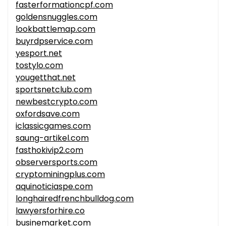
fasterformationcpf.com
goldensnuggles.com
lookbattlemap.com
buyrdpservice.com
yesport.net
tostylo.com
yougetthat.net
sportsnetclub.com
newbestcrypto.com
oxfordsave.com
iclassicgames.com
saung-artikel.com
fasthokivip2.com
observersports.com
cryptominingplus.com
aquinoticiaspe.com
longhairedfrenchbulldog.com
lawyersforhire.co
businemarket.com