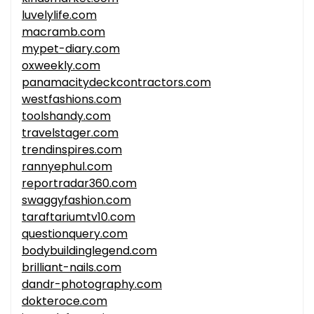
luvelylife.com
macramb.com
mypet-diary.com
oxweekly.com
panamacitydeckcontractors.com
westfashions.com
toolshandy.com
travelstager.com
trendinspires.com
rannyephul.com
reportradar360.com
swaggyfashion.com
taraftariumtv10.com
questionquery.com
bodybuildinglegend.com
brilliant-nails.com
dandr-photography.com
dokteroce.com