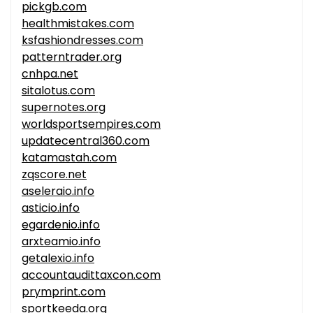
pickgb.com
healthmistakes.com
ksfashiondresses.com
patterntrader.org
cnhpa.net
sitalotus.com
supernotes.org
worldsportsempires.com
updatecentral360.com
katamastah.com
zqscore.net
aseleraio.info
asticio.info
egardenio.info
arxteamio.info
getalexio.info
accountaudittaxcon.com
prymprint.com
sportkeeda.org