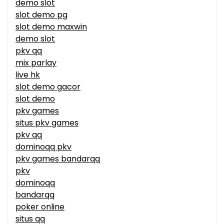
demo slot
slot demo pg
slot demo maxwin
demo slot
pkv qq
mix parlay
live hk
slot demo gacor
slot demo
pkv games
situs pkv games
pkv qq
dominoqq pkv
pkv games bandarqq
pkv
dominoqq
bandarqq
poker online
situs qq