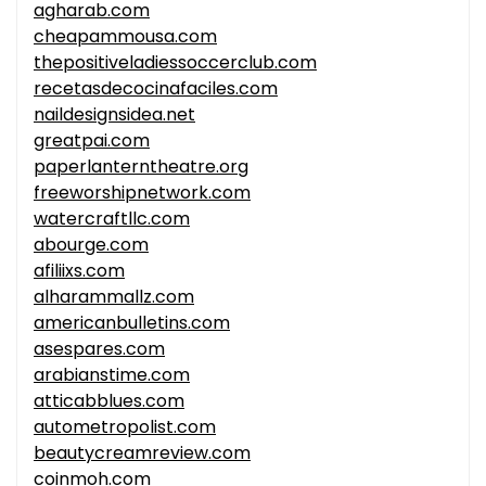
agharab.com
cheapammousa.com
thepositiveladiessoccerclub.com
recetasdecocinafaciles.com
naildesignsidea.net
greatpai.com
paperlanterntheatre.org
freeworshipnetwork.com
watercraftllc.com
abourge.com
afiliixs.com
alharammallz.com
americanbulletins.com
asespares.com
arabianstime.com
atticabblues.com
autometropolist.com
beautycreamreview.com
coinmoh.com