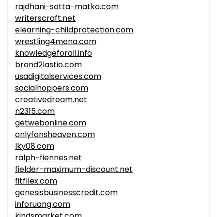
rajdhani-satta-matka.com
writerscraft.net
elearning-childprotection.com
wrestling4mena.com
knowledgeforall.info
brand2lastio.com
usadigitalservices.com
socialhoppers.com
creativedream.net
n2315.com
getwebonline.com
onlyfansheaven.com
lky08.com
ralph-fiennes.net
fielder-maximum-discount.net
fitfllex.com
genesisbusinesscredit.com
inforuang.com
kindsmarket.com