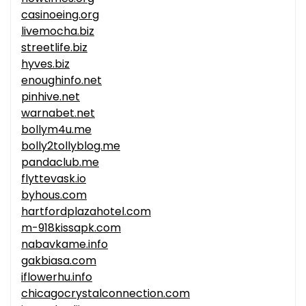
casinoeing.org
livemocha.biz
streetlife.biz
hyves.biz
enoughinfo.net
pinhive.net
warnabet.net
bollym4u.me
bolly2tollyblog.me
pandaclub.me
flyttevask.io
byhous.com
hartfordplazahotel.com
m-918kissapk.com
nabavkame.info
gakbiasa.com
iflowerhu.info
chicagocrystalconnection.com