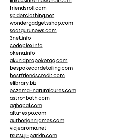
linkuusinternasional1.com
friendsroll.com
spiderclothing.net
wondergadgetsshop.com
seatgurunews.com
3net.info
codeplex.info
okena.info
akunidpropokerqq.com
bespokecardetailing.com
bestfriendscredit.com
elibrary.biz
eczema-naturalcures.com
astro-bath.com
aghapal.com
altu-expo.com
authorjennijames.com
viajearoma.net
tsutsuji-parkin.com