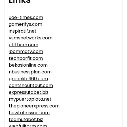
uae-times.com
gamerifys.com
inspiratif.net
vsmsnetworks.com
offthem.com
ibommatv.com
techporfit.com
bekasionline.com
nbusinessplan.com
greenlife360.com
cantshoutitout.com
expressufabet.biz
mypuertoplata.net
thepioneerxpress.com
howtofixissue.com
teamufabet.biz
webfullform.com