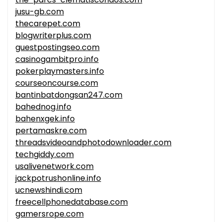
jusu-gb.com
thecarepet.com
blogwriterplus.com
guestpostingseo.com
casinogambitpro.info
pokerplaymasters.info
courseoncourse.com
bantinbatdongsan247.com
bahednog.info
bahenxgek.info
pertamaskre.com
threadsvideoandphotodownloader.com
techgiddy.com
usalivenetwork.com
jackpotrushonline.info
ucnewshindi.com
freecellphonedatabase.com
gamersrope.com