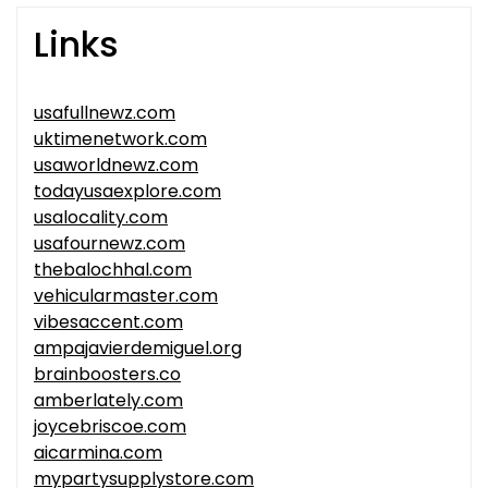
Links
usafullnewz.com
uktimenetwork.com
usaworldnewz.com
todayusaexplore.com
usalocality.com
usafournewz.com
thebalochhal.com
vehicularmaster.com
vibesaccent.com
ampajavierdemiguel.org
brainboosters.co
amberlately.com
joycebriscoe.com
aicarmina.com
mypartysupplystore.com