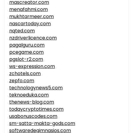
mascreator.com
menafahmi.com
mukhtarmeer.com
nascartoday.com
nqted.com
nzdriverlicence.com
pagalguru.com
pcegame.com
pgslot-r2.com
ws-expression.com
zchotels.com
zepfo.com
technologynews5.com
teknoeduka.com
thenews-blog.com
todaycryptotimes.com
usabonuscodes.com
sm-satta-makta-gods.com
softwaredegimnasios.com