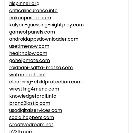
hispinner.org
criticalinsurance.info
nokariposter.com
kalyan-guessing-nightplay.com
gameofpanels.com
androidappsdownloader.com
usetimenow.com
healthblow.com
gohelpmate.com
rajdhani-satta-matka.com
writerscraft.net
elearning-childprotection.com
wrestling4mena.com
knowledgeforall.info
brand2lastio.com
usadigitalservices.com
socialhoppers.com
creativedream.net
n2315.com