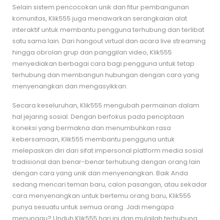
Selain sistem pencocokan unik dan fitur pembangunan
komunitas, Klik555 juga menawarkan serangkaian alat
interaktif untuk membantu pengguna terhubung dan terlibat
satu sama lain. Dari hangout virtual dan acara live streaming
hingga obrolan grup dan panggilan video, Klik555
menyediakan berbagai cara bagi pengguna untuk tetap
terhubung dan membangun hubungan dengan cara yang
menyenangkan dan mengasyikkan.
Secara keseluruhan, Klik555 mengubah permainan dalam
hal jejaring sosial. Dengan berfokus pada penciptaan
koneksi yang bermakna dan menumbuhkan rasa
kebersamaan, Klik555 membantu pengguna untuk
melepaskan diri dari sifat impersonal platform media sosial
tradisional dan benar-benar terhubung dengan orang lain
dengan cara yang unik dan menyenangkan. Baik Anda
sedang mencari teman baru, calon pasangan, atau sekadar
cara menyenangkan untuk bertemu orang baru, Klik555
punya sesuatu untuk semua orang. Jadi mengapa
menunggu? Unduh Klik555 hari ini dan mulailah terhubung