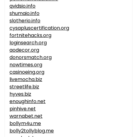
qvidsio.info
shumaio.info
slotherio.info
cysapluscertification.org
fortnitehacks.org
loginsearch.org
aodecor.org
donorsmatch.org
nowtimes.org
casinoeing.org
livemocha.biz
streetlife.biz
hyves.biz
enoughinfo.net
pinhive.net
warnabet.net
bollym4u.me
bolly2tollyblog.me