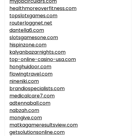
myjobcirculars.com
healthmoreoverfitness.com
topslotxgames.com
routerloggnet.net
dantella6.com
slotsgamesone.com
hispinzone.com
kalyanbazarnights.com
top-online-casino-usa.com
honghuidoor.com
flowingtravel.com
nineniki.com
brandiospecialists.com
medicalcare7.com
adtennaball.com
nabzah.com
mongive.com
matkagameresultsview.com
getsolutionsonline.com