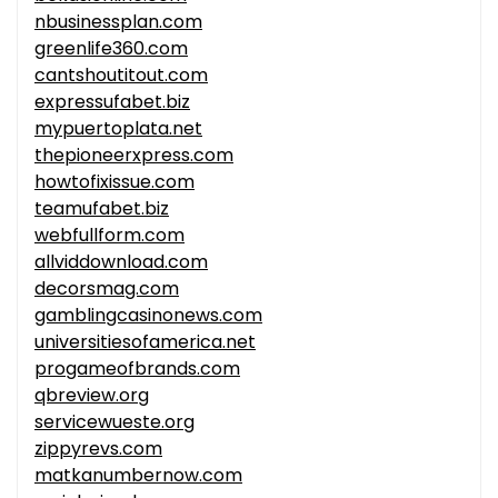
nbusinessplan.com
greenlife360.com
cantshoutitout.com
expressufabet.biz
mypuertoplata.net
thepioneerxpress.com
howtofixissue.com
teamufabet.biz
webfullform.com
allviddownload.com
decorsmag.com
gamblingcasinonews.com
universitiesofamerica.net
progameofbrands.com
qbreview.org
servicewueste.org
zippyrevs.com
matkanumbernow.com