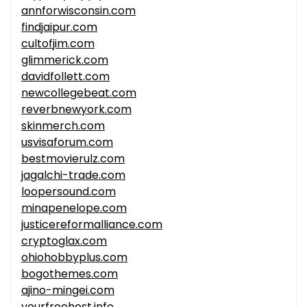
annforwisconsin.com
findjaipur.com
cultofjim.com
glimmerick.com
davidfollett.com
newcollegebeat.com
reverbnewyork.com
skinmerch.com
usvisaforum.com
bestmovierulz.com
jagalchi-trade.com
loopersound.com
minapenelope.com
justicereformalliance.com
cryptoglax.com
ohiohobbyplus.com
bogothemes.com
ajino-mingei.com
yourfreehost.info