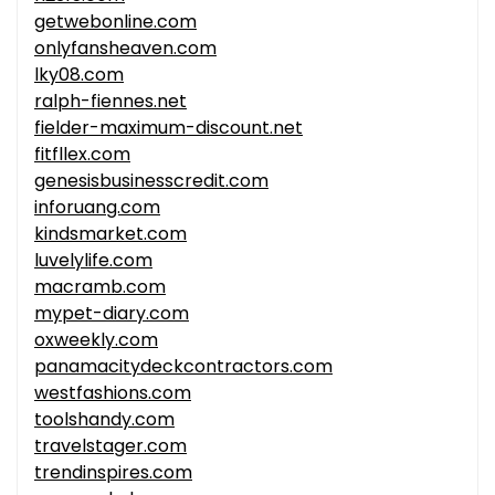
getwebonline.com
onlyfansheaven.com
lky08.com
ralph-fiennes.net
fielder-maximum-discount.net
fitfllex.com
genesisbusinesscredit.com
inforuang.com
kindsmarket.com
luvelylife.com
macramb.com
mypet-diary.com
oxweekly.com
panamacitydeckcontractors.com
westfashions.com
toolshandy.com
travelstager.com
trendinspires.com