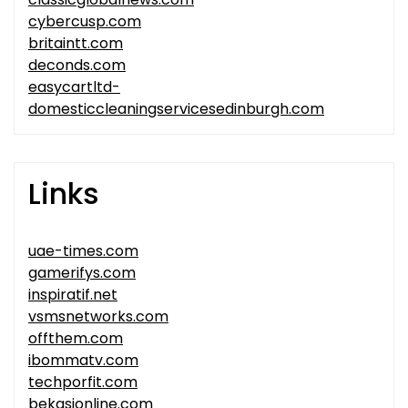
cybercusp.com
britaintt.com
deconds.com
easycartltd-
domesticcleaningservicesedinburgh.com
Links
uae-times.com
gamerifys.com
inspiratif.net
vsmsnetworks.com
offthem.com
ibommatv.com
techporfit.com
bekasionline.com