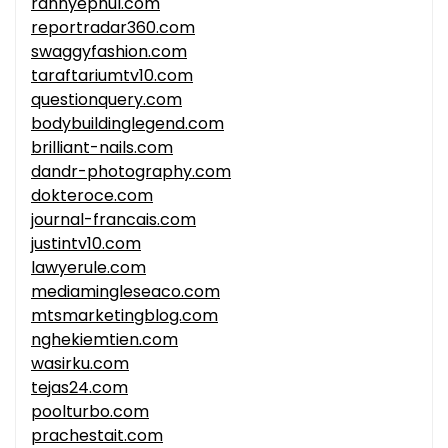
rannyephul.com
reportradar360.com
swaggyfashion.com
taraftariumtv10.com
questionquery.com
bodybuildinglegend.com
brilliant-nails.com
dandr-photography.com
dokteroce.com
journal-francais.com
justintv10.com
lawyerule.com
mediamingleseaco.com
mtsmarketingblog.com
nghekiemtien.com
wasirku.com
tejas24.com
poolturbo.com
prachestait.com