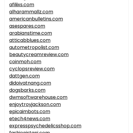
afiliixs.com
alharammallz.com
americanbulletins.com
asespares.com
arabianstime.com
atticabblues.com
autometropolist.com
beautycreamreview.com
coinmoh.com
cyclopsreview.com
dattgen.com
didoivatnang.com
dogsbarks.com
dwmsoftwarehouse.com
enjoytroyjackson.com
epicaimbots.com
etech4news.com
expresspsychedelicsshop.com
fashionistani.com