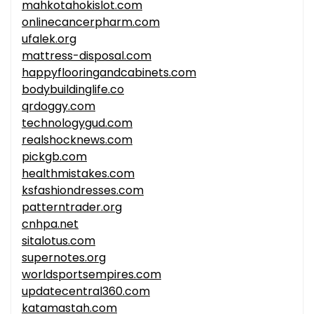
mahkotahokislot.com
onlinecancerpharm.com
ufalek.org
mattress-disposal.com
happyflooringandcabinets.com
bodybuildinglife.co
qrdoggy.com
technologygud.com
realshocknews.com
pickgb.com
healthmistakes.com
ksfashiondresses.com
patterntrader.org
cnhpa.net
sitalotus.com
supernotes.org
worldsportsempires.com
updatecentral360.com
katamastah.com