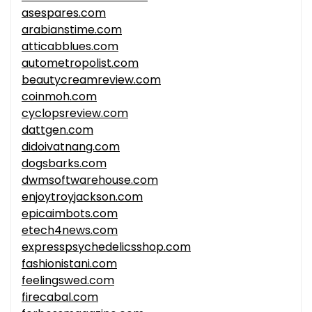
asespares.com
arabianstime.com
atticabblues.com
autometropolist.com
beautycreamreview.com
coinmoh.com
cyclopsreview.com
dattgen.com
didoivatnang.com
dogsbarks.com
dwmsoftwarehouse.com
enjoytroyjackson.com
epicaimbots.com
etech4news.com
expresspsychedelicsshop.com
fashionistani.com
feelingswed.com
firecabal.com