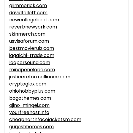
glimmerick.com
davidfollett.com
newcollegebeat.com
reverbnewyork.com
skinmerch.com
usvisaforum.com
bestmovierulz.com
jagalchi-trade.com
loopersound.com
minapenelope.com
justicereformalliance.com
cryptoglax.com
ohiohobbyplus.com
bogothemes.com
ajino-mingei.com
yourfreehost.info
cheapnorthfacejacketsm.com
gurjoshhomes.com