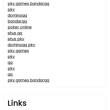
pkv games bandarqq
pkv
dominoqq
bandarqq
poker online
situs qq
situs pkv
dominoqq pkv
pkv games
pkv
qq
pkv
qq
pkv games bandarqq
Links