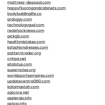
mattress-disposal.com
happyflooringandcabinets.com
bodybuildinglife.co
qrdoggy.com
technologygud.com
realshocknews.com
pickgb.com
healthmistakes.com
ksfashiondresses.com
patterntrader.org
cnhpa.net
sitalotus.com
supernotes.org
worldsportsempires.com
updatecentral360.com
katamastah.com
zqscore.net
aseleraio.info
asticio.info