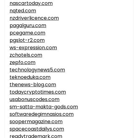
nascartoday.com
nqted.com
nzdriverlicence.com
pagalguru.com
pcegame.com
pgslot-r2.com
ws-expression.com
zchotels.com
zepfo.com
technologynews5.com
teknoeduka.com
thenews-blog.com
todaycryptotimes.com
usabonuscodes.com
sm-satta-makta-gods.com
softwaredegimnasios.com
soopermagazine.com
spacecoastdailys.com
readytrademark.com