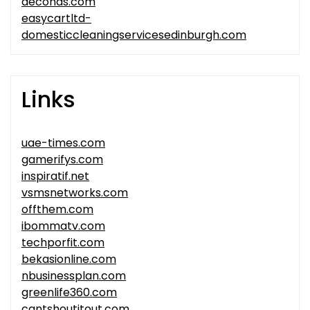
deconds.com
easycartltd-
domesticcleaningservicesedinburgh.com
Links
uae-times.com
gamerifys.com
inspiratif.net
vsmsnetworks.com
offthem.com
ibommatv.com
techporfit.com
bekasionline.com
nbusinessplan.com
greenlife360.com
cantshoutitout.com