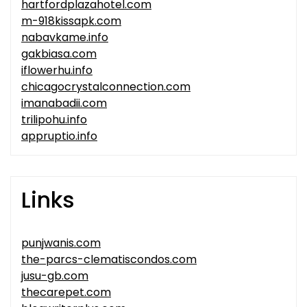
hartfordplazahotel.com
m-918kissapk.com
nabavkame.info
gakbiasa.com
iflowerhu.info
chicagocrystalconnection.com
imanabadii.com
trilipohu.info
appruptio.info
Links
punjwanis.com
the-parcs-clematiscondos.com
jusu-gb.com
thecarepet.com