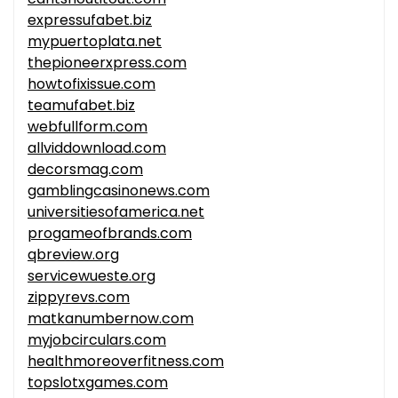
expressufabet.biz
mypuertoplata.net
thepioneerxpress.com
howtofixissue.com
teamufabet.biz
webfullform.com
allviddownload.com
decorsmag.com
gamblingcasinonews.com
universitiesofamerica.net
progameofbrands.com
qbreview.org
servicewueste.org
zippyrevs.com
matkanumbernow.com
myjobcirculars.com
healthmoreoverfitness.com
topslotxgames.com