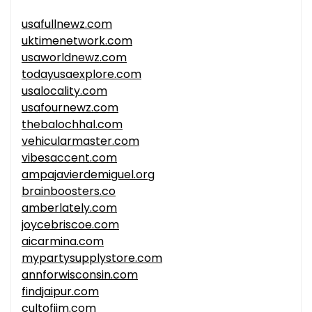
usafullnewz.com
uktimenetwork.com
usaworldnewz.com
todayusaexplore.com
usalocality.com
usafournewz.com
thebalochhal.com
vehicularmaster.com
vibesaccent.com
ampajavierdemiguel.org
brainboosters.co
amberlately.com
joycebriscoe.com
aicarmina.com
mypartysupplystore.com
annforwisconsin.com
findjaipur.com
cultofjim.com