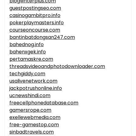
blogwriterplus.com
guestpostingseo.com
casinogambitpro.info
pokerplaymasters.info
courseoncourse.com
bantinbatdongsan247.com
bahednog.info
bahenxgek.info
pertamaskre.com
threadsvideoandphotodownloader.com
techgiddy.com
usalivenetwork.com
jackpotrushonline.info
ucnewshindi.com
freecellphonedatabase.com
gamersrope.com
exellewebmedia.com
free-gamestop.com
sinbadtravels.com