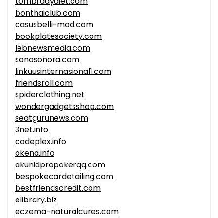
tombradydiet.com
bonthaiclub.com
casusbelli-mod.com
bookplatesociety.com
lebnewsmedia.com
sonosonora.com
linkuusinternasional1.com
friendsroll.com
spiderclothing.net
wondergadgetsshop.com
seatgurunews.com
3net.info
codeplex.info
okena.info
akunidpropokerqq.com
bespokecardetailing.com
bestfriendscredit.com
elibrary.biz
eczema-naturalcures.com