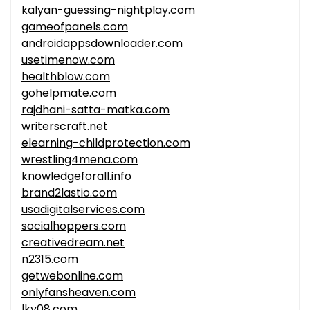
kalyan-guessing-nightplay.com
gameofpanels.com
androidappsdownloader.com
usetimenow.com
healthblow.com
gohelpmate.com
rajdhani-satta-matka.com
writerscraft.net
elearning-childprotection.com
wrestling4mena.com
knowledgeforall.info
brand2lastio.com
usadigitalservices.com
socialhoppers.com
creativedream.net
n2315.com
getwebonline.com
onlyfansheaven.com
lky08.com