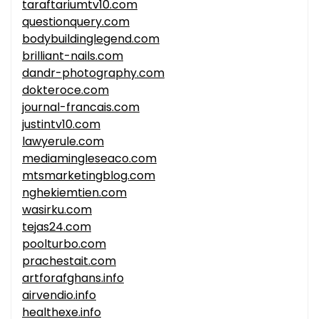
taraftariumtv10.com
questionquery.com
bodybuildinglegend.com
brilliant-nails.com
dandr-photography.com
dokteroce.com
journal-francais.com
justintv10.com
lawyerule.com
mediamingleseaco.com
mtsmarketingblog.com
nghekiemtien.com
wasirku.com
tejas24.com
poolturbo.com
prachestait.com
artforafghans.info
airvendio.info
healthexe.info