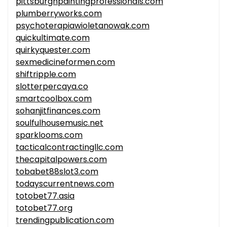
pittsburghpaintingprofessionals.com
plumberryworks.com
psychoterapiawioletanowak.com
quickultimate.com
quirkyquester.com
sexmedicineformen.com
shiftripple.com
slotterpercaya.co
smartcoolbox.com
sohanjitfinances.com
soulfulhousemusic.net
sparklooms.com
tacticalcontractingllc.com
thecapitalpowers.com
tobabet88slot3.com
todayscurrentnews.com
totobet77.asia
totobet77.org
trendingpublication.com