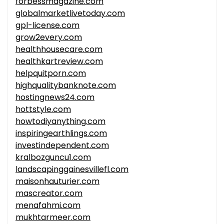
forbessmagazine.com
globalmarketlivetoday.com
gpl-license.com
grow2every.com
healthhousecare.com
healthkartreview.com
helpquitporn.com
highqualitybanknote.com
hostingnews24.com
hottstyle.com
howtodiyanything.com
inspiringearthlings.com
investindependent.com
kralbozguncu1.com
landscapinggainesvillefl.com
maisonhauturier.com
mascreator.com
menafahmi.com
mukhtarmeer.com