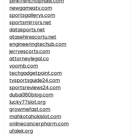
pinkfrenchtipnails.com
newgamestv.com
sportsgallerys.com
sportsmirrors.net
datasports.net
atasehirescortu.net
engineeringtechub.com
jerryescorts.com
attorneylegal.co
voomb.com
techgadgetpoint.com
tvsportsguide24.com
sportsreviews24.com
dubai360blog.com
lucky77slot.org
growmefast.com
mahkotahokislot.com
onlinecancerpharm.com
ufalek.org