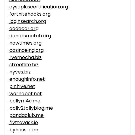
cysapluscertification.org
fortnitehacks.org
loginsearch.org
aodecor.org
donorsmatch.org
nowtimes.org
casinoeing.org
livemocha.biz
streetlife.biz
hyves.biz
enoughinfo.net
pinhive.net
warnabet.net
bollym4u.me
bolly2tollyblog.me
pandaclub.me
flyttevask.io
byhous.com