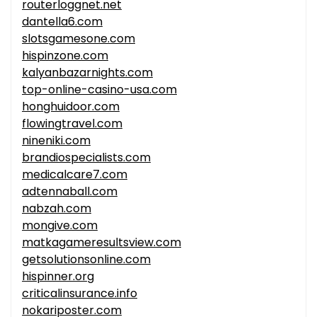
routerloggnet.net
dantella6.com
slotsgamesone.com
hispinzone.com
kalyanbazarnights.com
top-online-casino-usa.com
honghuidoor.com
flowingtravel.com
nineniki.com
brandiospecialists.com
medicalcare7.com
adtennaball.com
nabzah.com
mongive.com
matkagameresultsview.com
getsolutionsonline.com
hispinner.org
criticalinsurance.info
nokariposter.com