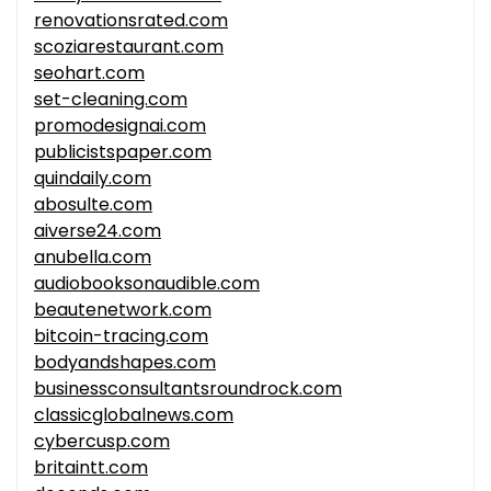
renovationsrated.com
scoziarestaurant.com
seohart.com
set-cleaning.com
promodesignai.com
publicistspaper.com
quindaily.com
abosulte.com
aiverse24.com
anubella.com
audiobooksonaudible.com
beautenetwork.com
bitcoin-tracing.com
bodyandshapes.com
businessconsultantsroundrock.com
classicglobalnews.com
cybercusp.com
britaintt.com