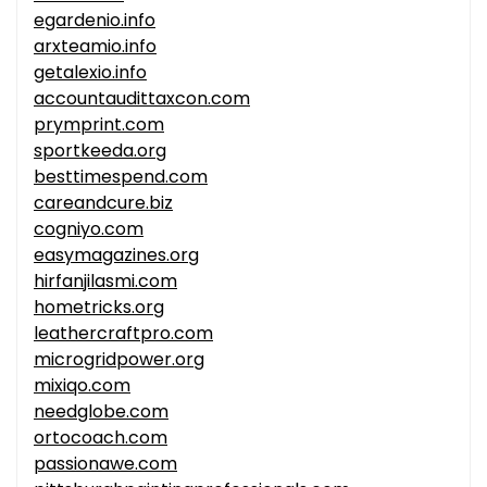
egardenio.info
arxteamio.info
getalexio.info
accountaudittaxcon.com
prymprint.com
sportkeeda.org
besttimespend.com
careandcure.biz
cogniyo.com
easymagazines.org
hirfanjilasmi.com
hometricks.org
leathercraftpro.com
microgridpower.org
mixiqo.com
needglobe.com
ortocoach.com
passionawe.com