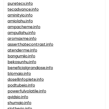
puretecx.info
tecadvance.info
aminityio.info
amiolahu.info
ampacheme.info
ampullahu.info
aromaxme.info
asserthatecontrast.info
atenderme.info
bangumiio.info
bekosunhu.info
beneficialgrandiose.info
blomaio.info
dosellinfoplete.info
podtubeio.info
powerfulvolatile.info
qvidsio.info
shumaio.info
slotherio.info