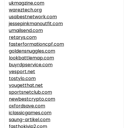
ukmagzine.com
wareztech.org
usabestnetwork.com
jessepinkmanoutfit.com
umailsend.com
retarys.com
fasterformationcpf.com
goldensnuggles.com
lookbattlemap.com
buyrdpservice.com
yesport.net
tostylo.com
yougetthat.net
sportsnetclub.com
newbestcrypto.com
oxfordsave.com
iclassicgames.com
saung-artikel.com
fasthokivip2.com