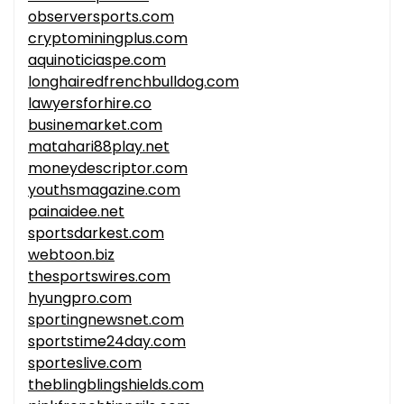
observersports.com
cryptominingplus.com
aquinoticiaspe.com
longhairedfrenchbulldog.com
lawyersforhire.co
businemarket.com
matahari88play.net
moneydescriptor.com
youthsmagazine.com
painaidee.net
sportsdarkest.com
webtoon.biz
thesportswires.com
hyungpro.com
sportingnewsnet.com
sportstime24day.com
sporteslive.com
theblingblingshields.com