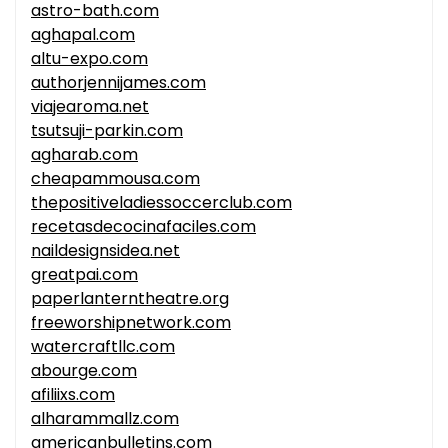
astro-bath.com
aghapal.com
altu-expo.com
authorjennijames.com
viajearoma.net
tsutsuji-parkin.com
agharab.com
cheapammousa.com
thepositiveladiessoccerclub.com
recetasdecocinafaciles.com
naildesignsidea.net
greatpai.com
paperlanterntheatre.org
freeworshipnetwork.com
watercraftllc.com
abourge.com
afiliixs.com
alharammallz.com
americanbulletins.com