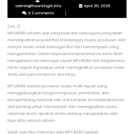
admin@hountinglil.info
April 30, 2025
0 Comments
[ad_1]
MPO8080 adalah alat yang kuat dan serbaguna yang telah
mendapatkan popularitas di kalangan musisi, produser, dan
insinyur audio untuk berbagai fitur dan kemampuan yang
mengesankan. Dalam tinjauan komprehensif ini, kami akan
mengeksplorasi berbagai aspek MPO8080 dan bagaimana
hal itu dapat digunakan untuk meningkatkan produksi musik
Anda dan pencampuran alur kerja.
MPO8080 adalah prosesor audio multi-tujuan yang
menggabungkan fungsi kompresor, pembatas, dan
penyeimbang menjadi satu unit kompak. Ini menjadikannya
alat penting untuk membentuk dan meningkatkan suara
rekaman Anda, apakah Anda sedang mengerjakan satu
lagu atau seluruh album.
Salah satu fitur menonjol dari MPO8080 adalah