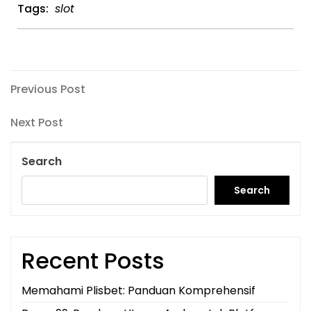
Tags:
slot
Post
Previous
Previous Post
Post
navigation
Next
Next Post
Post
Search
Search
Recent Posts
Memahami Plisbet: Panduan Komprehensif