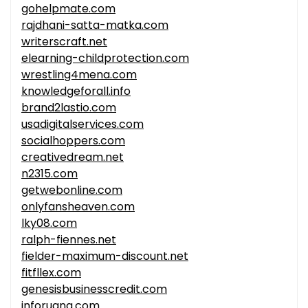
gohelpmate.com
rajdhani-satta-matka.com
writerscraft.net
elearning-childprotection.com
wrestling4mena.com
knowledgeforall.info
brand2lastio.com
usadigitalservices.com
socialhoppers.com
creativedream.net
n2315.com
getwebonline.com
onlyfansheaven.com
lky08.com
ralph-fiennes.net
fielder-maximum-discount.net
fitfllex.com
genesisbusinesscredit.com
inforuang.com