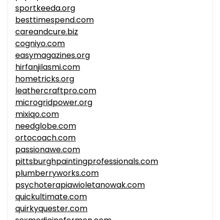
sportkeeda.org
besttimespend.com
careandcure.biz
cogniyo.com
easymagazines.org
hirfanjilasmi.com
hometricks.org
leathercraftpro.com
microgridpower.org
mixiqo.com
needglobe.com
ortocoach.com
passionawe.com
pittsburghpaintingprofessionals.com
plumberryworks.com
psychoterapiawioletanowak.com
quickultimate.com
quirkyquester.com