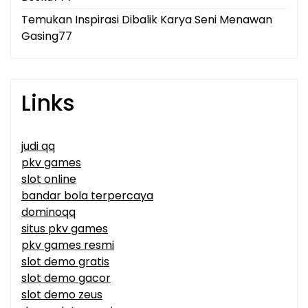
Temukan Inspirasi Dibalik Karya Seni Menawan
Gasing77
Links
judi qq
pkv games
slot online
bandar bola terpercaya
dominoqq
situs pkv games
pkv games resmi
slot demo gratis
slot demo gacor
slot demo zeus