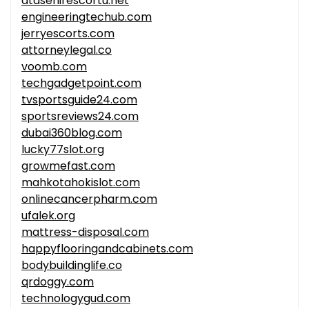
atasehirescortu.net
engineeringtechub.com
jerryescorts.com
attorneylegal.co
voomb.com
techgadgetpoint.com
tvsportsguide24.com
sportsreviews24.com
dubai360blog.com
lucky77slot.org
growmefast.com
mahkotahokislot.com
onlinecancerpharm.com
ufalek.org
mattress-disposal.com
happyflooringandcabinets.com
bodybuildinglife.co
qrdoggy.com
technologygud.com