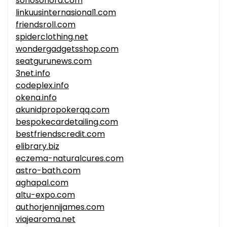
sonosonora.com
linkuusinternasional1.com
friendsroll.com
spiderclothing.net
wondergadgetsshop.com
seatgurunews.com
3net.info
codeplex.info
okena.info
akunidpropokerqq.com
bespokecardetailing.com
bestfriendscredit.com
elibrary.biz
eczema-naturalcures.com
astro-bath.com
aghapal.com
altu-expo.com
authorjennijames.com
viajearoma.net