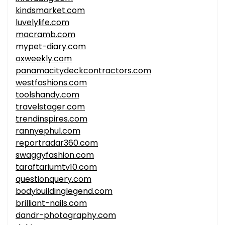
kindsmarket.com
luvelylife.com
macramb.com
mypet-diary.com
oxweekly.com
panamacitydeckcontractors.com
westfashions.com
toolshandy.com
travelstager.com
trendinspires.com
rannyephul.com
reportradar360.com
swaggyfashion.com
taraftariumtv10.com
questionquery.com
bodybuildinglegend.com
brilliant-nails.com
dandr-photography.com