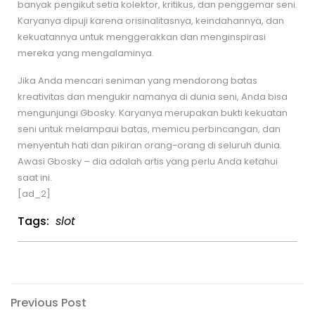
banyak pengikut setia kolektor, kritikus, dan penggemar seni.
Karyanya dipuji karena orisinalitasnya, keindahannya, dan
kekuatannya untuk menggerakkan dan menginspirasi
mereka yang mengalaminya.
Jika Anda mencari seniman yang mendorong batas
kreativitas dan mengukir namanya di dunia seni, Anda bisa
mengunjungi Gbosky. Karyanya merupakan bukti kekuatan
seni untuk melampaui batas, memicu perbincangan, dan
menyentuh hati dan pikiran orang-orang di seluruh dunia.
Awasi Gbosky – dia adalah artis yang perlu Anda ketahui
saat ini.
[ad_2]
Tags:
slot
Post
Previous
Previous Post