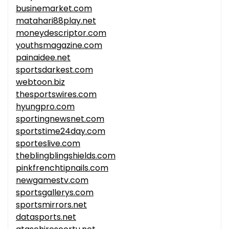
businemarket.com
matahari88play.net
moneydescriptor.com
youthsmagazine.com
painaidee.net
sportsdarkest.com
webtoon.biz
thesportswires.com
hyungpro.com
sportingnewsnet.com
sportstime24day.com
sporteslive.com
theblingblingshields.com
pinkfrenchtipnails.com
newgamestv.com
sportsgallerys.com
sportsmirrors.net
datasports.net