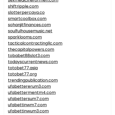
sexmedicineformen.com
shiftripple.com
slotterpercaya.co
smartcoolbox.com
sohanjitfinances.com
soulfulhousemusic.net
sparklooms.com
tacticalcontractingllc.com
thecapitalpowers.com
tobabet88slot3.com
todayscurrentnews.com
totobet77.asia
totobet77.org
trendingpublication.com
ufabettererum3.com
ufabettermentm4.com
ufabettersum7.com
ufabettinwm7.com
ufabettinwum3.com