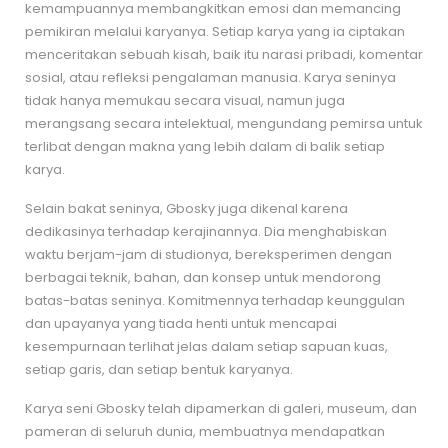
kemampuannya membangkitkan emosi dan memancing
pemikiran melalui karyanya. Setiap karya yang ia ciptakan
menceritakan sebuah kisah, baik itu narasi pribadi, komentar
sosial, atau refleksi pengalaman manusia. Karya seninya
tidak hanya memukau secara visual, namun juga
merangsang secara intelektual, mengundang pemirsa untuk
terlibat dengan makna yang lebih dalam di balik setiap
karya.
Selain bakat seninya, Gbosky juga dikenal karena
dedikasinya terhadap kerajinannya. Dia menghabiskan
waktu berjam-jam di studionya, bereksperimen dengan
berbagai teknik, bahan, dan konsep untuk mendorong
batas-batas seninya. Komitmennya terhadap keunggulan
dan upayanya yang tiada henti untuk mencapai
kesempurnaan terlihat jelas dalam setiap sapuan kuas,
setiap garis, dan setiap bentuk karyanya.
Karya seni Gbosky telah dipamerkan di galeri, museum, dan
pameran di seluruh dunia, membuatnya mendapatkan