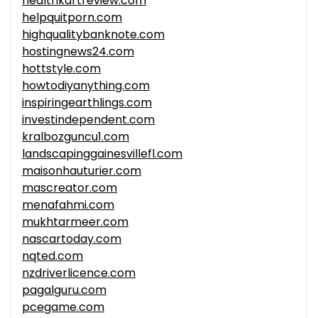
healthkartreview.com
helpquitporn.com
highqualitybanknote.com
hostingnews24.com
hottstyle.com
howtodiyanything.com
inspiringearthlings.com
investindependent.com
kralbozguncu1.com
landscapinggainesvillefl.com
maisonhauturier.com
mascreator.com
menafahmi.com
mukhtarmeer.com
nascartoday.com
nqted.com
nzdriverlicence.com
pagalguru.com
pcegame.com