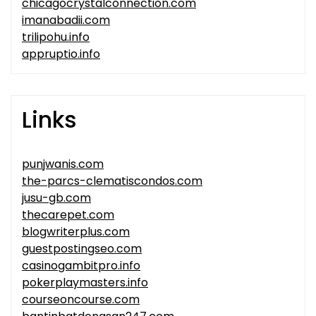
chicagocrystalconnection.com
imanabadii.com
trilipohu.info
appruptio.info
Links
punjwanis.com
the-parcs-clematiscondos.com
jusu-gb.com
thecarepet.com
blogwriterplus.com
guestpostingseo.com
casinogambitpro.info
pokerplaymasters.info
courseoncourse.com