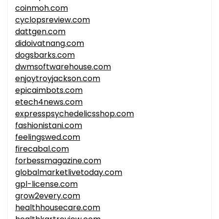
coinmoh.com
cyclopsreview.com
dattgen.com
didoivatnang.com
dogsbarks.com
dwmsoftwarehouse.com
enjoytroyjackson.com
epicaimbots.com
etech4news.com
expresspsychedelicsshop.com
fashionistani.com
feelingswed.com
firecabal.com
forbessmagazine.com
globalmarketlivetoday.com
gpl-license.com
grow2every.com
healthhousecare.com