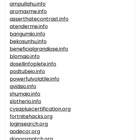
ampullahu.info
aromaxme.info
asserthatecontrast.info
atenderme.info
bangumiio.info
bekosunhu.info
beneficialgrandiose.info
blomaio.info
dosellinfoplete.info
podtubeio.info
powerfulvolatile.info
qvidsio.info
shumaio.info
slotherio.info
cysapluscertification.org
fortnitehacks.org
loginsearch.org
aodecor.org
donorsmatch.org