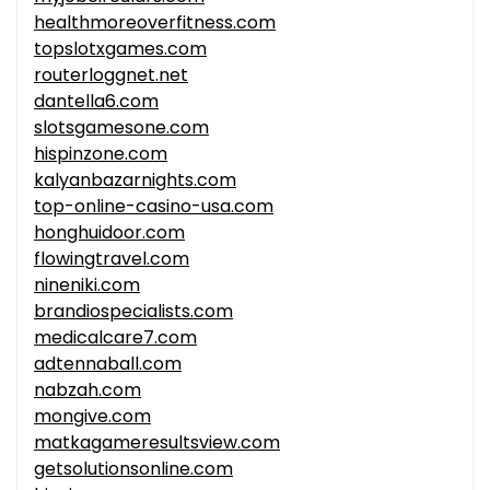
healthmoreoverfitness.com
topslotxgames.com
routerloggnet.net
dantella6.com
slotsgamesone.com
hispinzone.com
kalyanbazarnights.com
top-online-casino-usa.com
honghuidoor.com
flowingtravel.com
nineniki.com
brandiospecialists.com
medicalcare7.com
adtennaball.com
nabzah.com
mongive.com
matkagameresultsview.com
getsolutionsonline.com