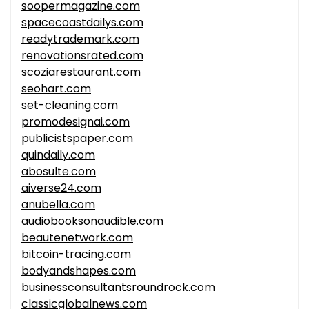
soopermagazine.com
spacecoastdailys.com
readytrademark.com
renovationsrated.com
scoziarestaurant.com
seohart.com
set-cleaning.com
promodesignai.com
publicistspaper.com
quindaily.com
abosulte.com
aiverse24.com
anubella.com
audiobooksonaudible.com
beautenetwork.com
bitcoin-tracing.com
bodyandshapes.com
businessconsultantsroundrock.com
classicglobalnews.com