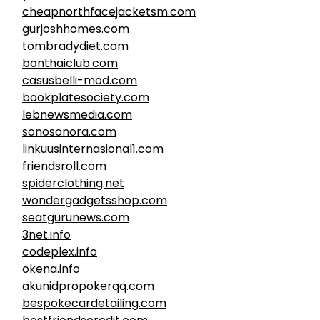
cheapnorthfacejacketsm.com
gurjoshhomes.com
tombradydiet.com
bonthaiclub.com
casusbelli-mod.com
bookplatesociety.com
lebnewsmedia.com
sonosonora.com
linkuusinternasional1.com
friendsroll.com
spiderclothing.net
wondergadgetsshop.com
seatgurunews.com
3net.info
codeplex.info
okena.info
akunidpropokerqq.com
bespokecardetailing.com