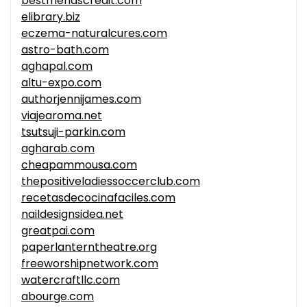
bestfriendscredit.com
elibrary.biz
eczema-naturalcures.com
astro-bath.com
aghapal.com
altu-expo.com
authorjennijames.com
viajearoma.net
tsutsuji-parkin.com
agharab.com
cheapammousa.com
thepositiveladiessoccerclub.com
recetasdecocinafaciles.com
naildesignsidea.net
greatpai.com
paperlanterntheatre.org
freeworshipnetwork.com
watercraftllc.com
abourge.com