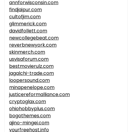
annforwisconsin.com
findjaipur.com
cultofjim.com
glimmerick.com
davidfollett.com
newcollegebeat.com
reverbnewyork.com
skinmerch.com
usvisaforum.com
bestmovierulz.com
jagalchi-trade.com
loopersound.com
minapenelope.com
justicereformalliance.com
cryptoglax.com
ohiohobbyplus.com
bogothemes.com
ajino-mingei.com
yourfreehost.info