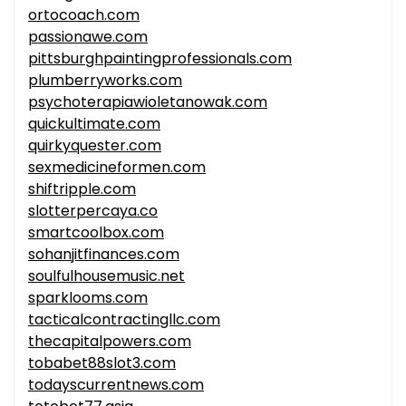
ortocoach.com
passionawe.com
pittsburghpaintingprofessionals.com
plumberryworks.com
psychoterapiawioletanowak.com
quickultimate.com
quirkyquester.com
sexmedicineformen.com
shiftripple.com
slotterpercaya.co
smartcoolbox.com
sohanjitfinances.com
soulfulhousemusic.net
sparklooms.com
tacticalcontractingllc.com
thecapitalpowers.com
tobabet88slot3.com
todayscurrentnews.com