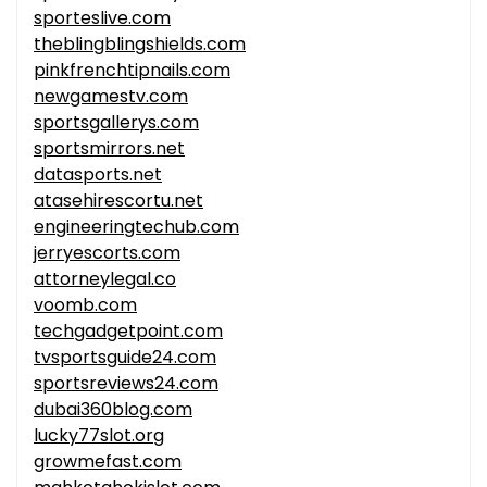
sporteslive.com
theblingblingshields.com
pinkfrenchtipnails.com
newgamestv.com
sportsgallerys.com
sportsmirrors.net
datasports.net
atasehirescortu.net
engineeringtechub.com
jerryescorts.com
attorneylegal.co
voomb.com
techgadgetpoint.com
tvsportsguide24.com
sportsreviews24.com
dubai360blog.com
lucky77slot.org
growmefast.com