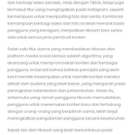
dan berbagi video pendek, mirip dengan Tiktok, tetapi juga
termasuk fitur yang mengingatkan pada Instagram, seperti
kemampuan untuk memposting foto dan cerita. Kombinasi
kemampuan berbagi video dan foto ini telah menarik basis
pengguna yang beragam, menjadikan Hbowin toko serba
ada untuk semua jenis pembuat konten.
Salah satu fitur utama yang membedakan Hbowin dari
platform media sosial lainnya adalah algoritma, yang
dirancang untuk mempromosikan konten dari berbagai
pengguna. Ini berarti bahwa bahkan pencipta yang lebih
kecil memiliki kesempatan untuk memiliki konten mereka
dilihat oleh audiens yang lebih besar, yang mengarah pada
peningkatan keterlibatan dan pertumbuhan. Selain itu,
antarmuka yang ramah pengguna Hbowin memudahkan
pengguna untuk menemukan konten baru dan terhubung
dengan orang-orang yang berpikiran sama, lebih lanjut
meningkatkan pengalaman pengguna secara keseluruhan.
Aspek lain dari Hbowin yang telah berkontribusi pada