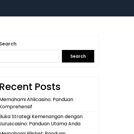
Search
Search
Recent Posts
Memahami Ahlicasino: Panduan
Komprehensif
Buka Strategi Kemenangan dengan
Juruscasino: Panduan Utama Anda
Memahami Plisbet: Panduan