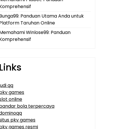
Komprehensif
Bunga99: Panduan Utama Anda untuk
Platform Taruhan Online
Memahami Winlose99: Panduan
Komprehensif
Links
judi qq
pkv games
slot online
bandar bola terpercaya
dominoqq
situs pkv games
pkv games resmi