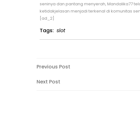
seninya dan pantang menyerah, Mandalika77 tel
ketidakjelasan menjadi terkenal di komunitas seni
[ad_2]
Tags:
slot
Post
Previous
Previous Post
Post
navigation
Next
Next Post
Post