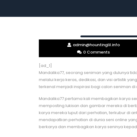
admin@hountinglil.info
0 Comments
[ad_1]
Mandalika77, seorang seniman yang dulunya tidak 
melalui kerja keras, dedikasi, dan visi artistik y
terkenal menjadi inspirasi bagi calon seniman d
Mandalika77 pertama kali membagikan karya sen
memposting lukisan dan gambar mereka di berbag
karya mereka luput dari perhatian, terkubur di a
mendapatkan perhatian di dunia seni online yan
berkarya dan membagikan karya seninya kepad