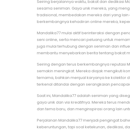
Seiring berjalannya waktu, bakat dan dedikasi M
sesama seniman. Gaya unik mereka, yang mengga
tradisional, membedakan mereka dari yang lain
berkembangnya kehadiran online mereka, keper
Mandalika77 mulai aktif berinteraksi dengan pen
seni online, serta mencari peluang untuk memame
juga mulai terhubung dengan seniman dan influ
membantu menyebarkan berita tentang bakat m
Seiring dengan terus berkembangnya reputasi Ma
semakin meningkat. Mereka diajak mengikuti ko
ternama, bahkan menjual karyanya ke kolektor da
terkenal ditandai dengan serangkaian pencapai
Saat ini, Mandalika77 adalah seniman yang disega
gaya unik dan visi kreatifnya. Mereka terus men
dan tema baru, dan menginspirasi orang lain un
Perjalanan Mandalika77 menjadi pengingat bahwa
keberuntungan, tapi soal ketekunan, dedikasi, d