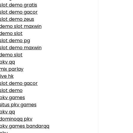
slot demo gratis
slot demo gacor
slot demo zeus
demo slot maxwin
demo slot
slot demo pg
slot demo maxwin
demo slot
pkv qq
mix parlay
live hk
slot demo gacor
slot demo
pkv games
situs pkv games
pkv qq
dominoqq pkv
pkv games bandarqq