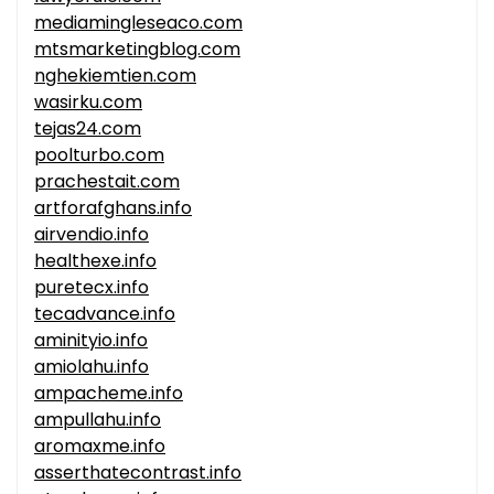
mediamingleseaco.com
mtsmarketingblog.com
nghekiemtien.com
wasirku.com
tejas24.com
poolturbo.com
prachestait.com
artforafghans.info
airvendio.info
healthexe.info
puretecx.info
tecadvance.info
aminityio.info
amiolahu.info
ampacheme.info
ampullahu.info
aromaxme.info
asserthatecontrast.info