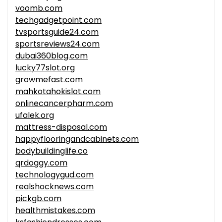
voomb.com
techgadgetpoint.com
tvsportsguide24.com
sportsreviews24.com
dubai360blog.com
lucky77slot.org
growmefast.com
mahkotahokislot.com
onlinecancerpharm.com
ufalek.org
mattress-disposal.com
happyflooringandcabinets.com
bodybuildinglife.co
qrdoggy.com
technologygud.com
realshocknews.com
pickgb.com
healthmistakes.com