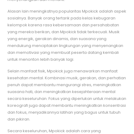
Alasan lain meningkatnya popularitas Mpokick adalah aspek
sosialnya. Banyak orang tertarik pada kelas kebugaran
kelompok karena rasa kebersamaan dan persahabatan
yang mereka berikan, dan Mpokick tidak terkecuali. Musik
yang energik, gerakan dinamis, dan suasana yang
mendukung menciptakan lingkungan yang menyenangkan
dan memotivasi yang membuat peserta datang kembali
untuk menonton lebih banyak lagi.
Selain manfaat fisik, Mpokick juga menawarkan manfaat
kesehatan mental. Kombinasi musik, gerakan, dan perhatian
penuh dapat membantu mengurangi stres, meningkatkan
suasana hati, dan meningkatkan kesejahteraan mental
secara keseluruhan. Fokus yang diperlukan untuk melakukan
koreografi juga dapat membantu meningkatkan konsentrasi
dan fokus, menjadikannya latihan yang bagus untuk tubuh
dan pikiran.
Secara keseluruhan, Mpokick adalah cara yang