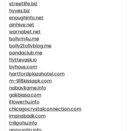
streetlife.biz
hyves.biz
enoughinfo.net
pinhive.net
warnabet.net
bollym4u.me
bolly2tollyblog.me
pandaclub.me
flyttevask.io
byhous.com
hartfordplazahotel.com
m-918kissapk.com
nabavkame.info
gakbiasa.com
iflowerhu.info
chicagocrystalconnection.com
imanabadii.com
trilipohu.info
appruptio.info