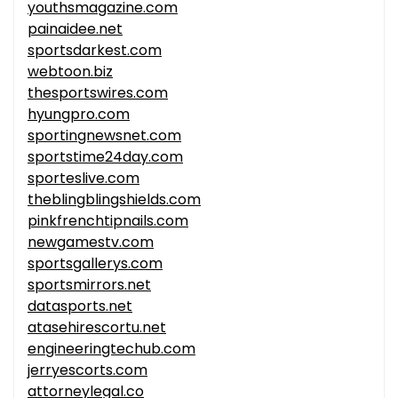
youthsmagazine.com
painaidee.net
sportsdarkest.com
webtoon.biz
thesportswires.com
hyungpro.com
sportingnewsnet.com
sportstime24day.com
sporteslive.com
theblingblingshields.com
pinkfrenchtipnails.com
newgamestv.com
sportsgallerys.com
sportsmirrors.net
datasports.net
atasehirescortu.net
engineeringtechub.com
jerryescorts.com
attorneylegal.co