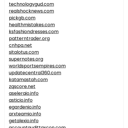
technologygud.com
realshocknews.com
pickgb.com
healthmistakes.com
ksfashiondresses.com
patterntrader.org
cnhpa.net
sitalotus.com
supernotes.org
worldsportsempires.com
updatecentral360.com
katamastah.com
zqscore.net
aseleraio.info
asticio.info
egardenio.info
arxteamio.info
getalexio.info
accountaudittaxcon.com