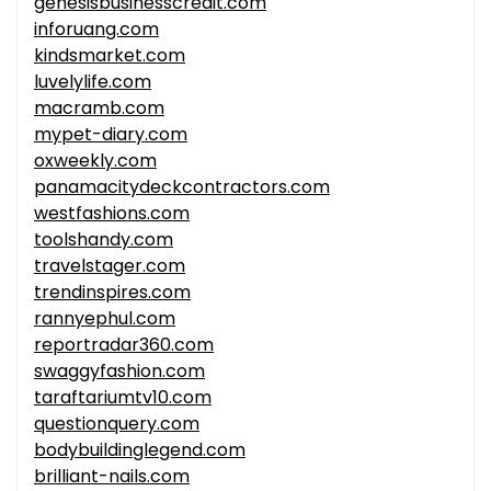
genesisbusinesscredit.com
inforuang.com
kindsmarket.com
luvelylife.com
macramb.com
mypet-diary.com
oxweekly.com
panamacitydeckcontractors.com
westfashions.com
toolshandy.com
travelstager.com
trendinspires.com
rannyephul.com
reportradar360.com
swaggyfashion.com
taraftariumtv10.com
questionquery.com
bodybuildinglegend.com
brilliant-nails.com