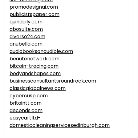
promodesignai.com
publicistspaper.com
quindaily.com
abosulte.com
aiverse24.com
anubella.com
audiobooksonaudible.com
beautenetwork.com
bitcoin-tracing.com
bodyandshapes.com
businessconsultantsroundrock.com
classicglobalnews.com
cybercusp.com
britaintt.com
deconds.com
easycartltd-
domesticcleaningservicesedinburgh.com