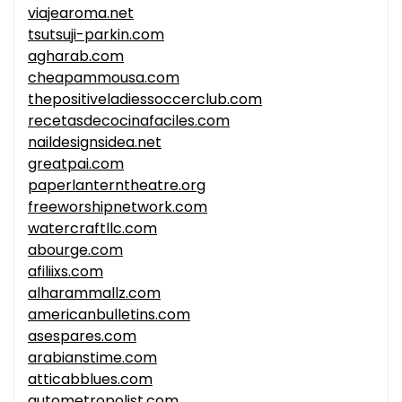
viajearoma.net
tsutsuji-parkin.com
agharab.com
cheapammousa.com
thepositiveladiessoccerclub.com
recetasdecocinafaciles.com
naildesignsidea.net
greatpai.com
paperlanterntheatre.org
freeworshipnetwork.com
watercraftllc.com
abourge.com
afiliixs.com
alharammallz.com
americanbulletins.com
asespares.com
arabianstime.com
atticabblues.com
autometropolist.com