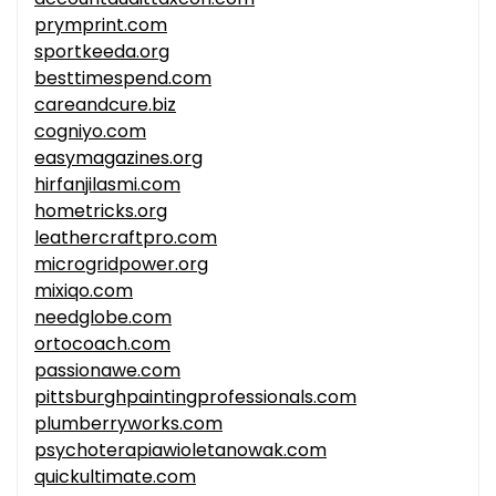
prymprint.com
sportkeeda.org
besttimespend.com
careandcure.biz
cogniyo.com
easymagazines.org
hirfanjilasmi.com
hometricks.org
leathercraftpro.com
microgridpower.org
mixiqo.com
needglobe.com
ortocoach.com
passionawe.com
pittsburghpaintingprofessionals.com
plumberryworks.com
psychoterapiawioletanowak.com
quickultimate.com