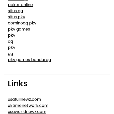
poker online
situs qq
situs pkv
dominoqq pkv
pkv games
pkv
qq
pkv
qq
pkv games bandarqq
Links
usafullnewz.com
uktimenetwork.com
usaworldnewz.com