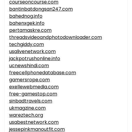
courseoncourse.com
bantinbatdongsan247.com
bahednog.info
bahenxgek.info
pertamaskre.com
threadsvideoandphotodownloader.com
techgiddy.com
usalivenetwork.com
jackpotrushonline.info
ucnewshindi.com
freecellphonedatabase.com
gamersrope.com
exellewebmedia.com
free-gamestop.com
sinbadtravels.com
ukmagzine.com
wareztech.org
usabestnetwork.com
jessepinkmanoutfit.com