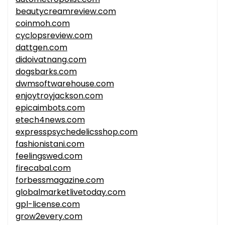
beautycreamreview.com
coinmoh.com
cyclopsreview.com
dattgen.com
didoivatnang.com
dogsbarks.com
dwmsoftwarehouse.com
enjoytroyjackson.com
epicaimbots.com
etech4news.com
expresspsychedelicsshop.com
fashionistani.com
feelingswed.com
firecabal.com
forbessmagazine.com
globalmarketlivetoday.com
gpl-license.com
grow2every.com