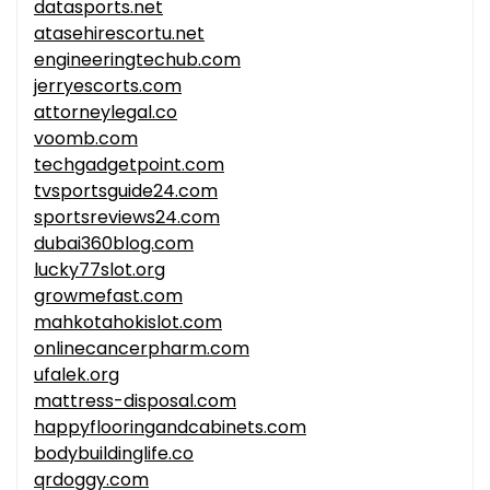
datasports.net
atasehirescortu.net
engineeringtechub.com
jerryescorts.com
attorneylegal.co
voomb.com
techgadgetpoint.com
tvsportsguide24.com
sportsreviews24.com
dubai360blog.com
lucky77slot.org
growmefast.com
mahkotahokislot.com
onlinecancerpharm.com
ufalek.org
mattress-disposal.com
happyflooringandcabinets.com
bodybuildinglife.co
qrdoggy.com