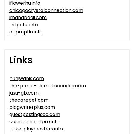
iflowerhu.info
chicagocrystalconnection.com
imanabadii.com
trilipohu.info
appruptio.info
Links
punjwanis.com
the-parcs-clematiscondos.com
jusu-gb.com
thecarepet.com
blogwriterplus.com
guestpostingseo.com
casinogambitpro.info
pokerplaymasters.info