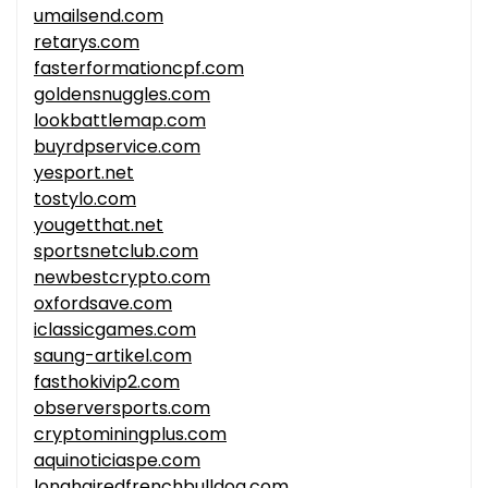
umailsend.com
retarys.com
fasterformationcpf.com
goldensnuggles.com
lookbattlemap.com
buyrdpservice.com
yesport.net
tostylo.com
yougetthat.net
sportsnetclub.com
newbestcrypto.com
oxfordsave.com
iclassicgames.com
saung-artikel.com
fasthokivip2.com
observersports.com
cryptominingplus.com
aquinoticiaspe.com
longhairedfrenchbulldog.com