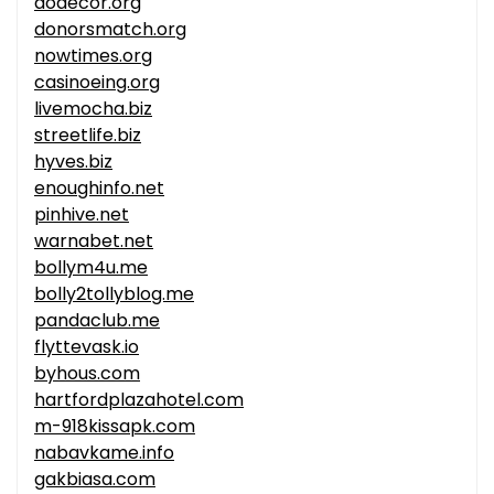
aodecor.org
donorsmatch.org
nowtimes.org
casinoeing.org
livemocha.biz
streetlife.biz
hyves.biz
enoughinfo.net
pinhive.net
warnabet.net
bollym4u.me
bolly2tollyblog.me
pandaclub.me
flyttevask.io
byhous.com
hartfordplazahotel.com
m-918kissapk.com
nabavkame.info
gakbiasa.com