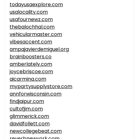
todayusaexplore.com
usalocality.com
usafournewz.com
thebalochhal.com
vehicularmaster.com
vibesaccent.com
ampajavierdemiguel.org
brainboosters.co
amberlately.com
joycebriscoe.com
aicarmina.com
mypartysupplystore.com
annforwisconsin.com
findjaipur.com
cultofjim.com
glimmerick.com
davidfollett.com
newcollegebeat.com
reverbnewyork.com