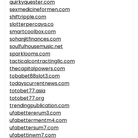
quirkyquester.com
sexmedicineformen.com
shiftripple.com
slotterpercaya.co
smartcoolbox.com
sohanjitfinances.com
soulfulhousemusic.net
sparklooms.com
tacticalcontractingllc.com
thecapitalpowers.com
tobabet88slot3.com
todayscurrentnews.com
totobet77.asia
totobet77.org
trendingpublication.com
ufabettererum3.com
ufabettermentm4.com
ufabettersum7.com
ufabettinwm7.com