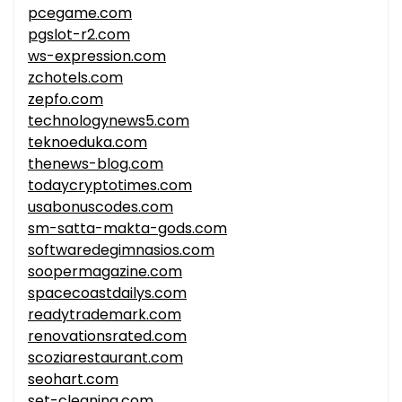
pcegame.com
pgslot-r2.com
ws-expression.com
zchotels.com
zepfo.com
technologynews5.com
teknoeduka.com
thenews-blog.com
todaycryptotimes.com
usabonuscodes.com
sm-satta-makta-gods.com
softwaredegimnasios.com
soopermagazine.com
spacecoastdailys.com
readytrademark.com
renovationsrated.com
scoziarestaurant.com
seohart.com
set-cleaning.com