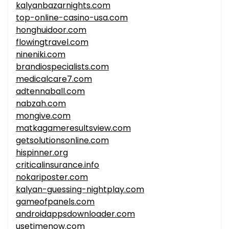
kalyanbazarnights.com
top-online-casino-usa.com
honghuidoor.com
flowingtravel.com
nineniki.com
brandiospecialists.com
medicalcare7.com
adtennaball.com
nabzah.com
mongive.com
matkagameresultsview.com
getsolutionsonline.com
hispinner.org
criticalinsurance.info
nokariposter.com
kalyan-guessing-nightplay.com
gameofpanels.com
androidappsdownloader.com
usetimenow.com