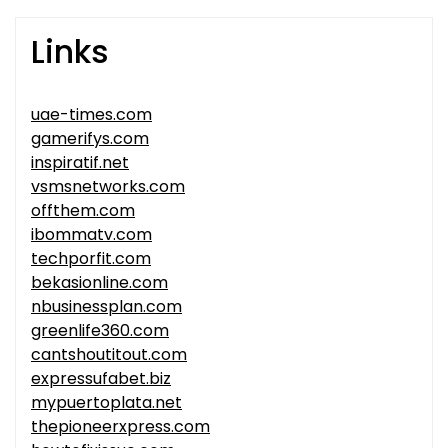
Links
uae-times.com
gamerifys.com
inspiratif.net
vsmsnetworks.com
offthem.com
ibommatv.com
techporfit.com
bekasionline.com
nbusinessplan.com
greenlife360.com
cantshoutitout.com
expressufabet.biz
mypuertoplata.net
thepioneerxpress.com