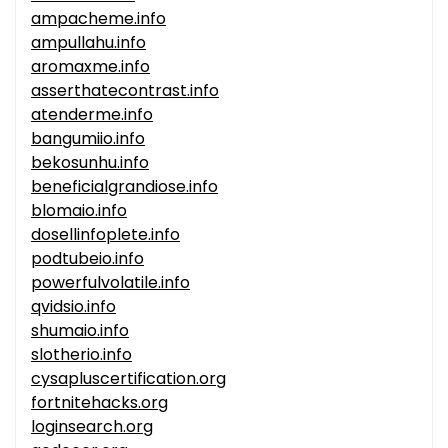
ampacheme.info
ampullahu.info
aromaxme.info
asserthatecontrast.info
atenderme.info
bangumiio.info
bekosunhu.info
beneficialgrandiose.info
blomaio.info
dosellinfoplete.info
podtubeio.info
powerfulvolatile.info
qvidsio.info
shumaio.info
slotherio.info
cysapluscertification.org
fortnitehacks.org
loginsearch.org