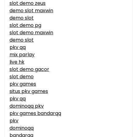
slot demo zeus
demo slot maxwin
demo slot
slot demo pg
slot demo maxwin
demo slot
pkv qq
mix parlay
live hk
slot demo gacor
slot demo
pkv games
situs pkv games
pkv qq
dominoqq pkv
pkv games bandarqq
pkv
dominoqq
bandarqq