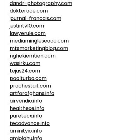
dandr-photography.com
dokteroce.com
journal-francais.com
justintv10.com
lawyerule.com
mediamingleseaco.com
mtsmarketingblog.com
nghekiemtien.com
wasirku.com
tejas24.com
poolturbo.com
prachestait.com
artforafghans.info
airvendio.info
healthexe.info
puretecx.info
tecadvance.info
aminityio.info
amiolahu.info