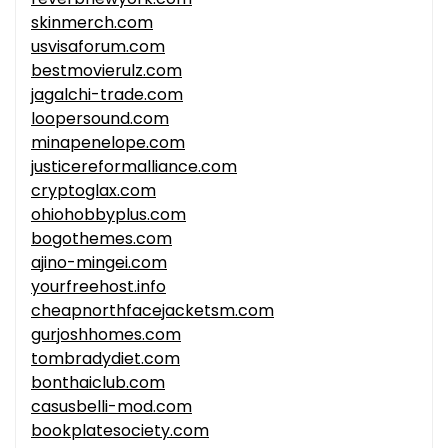
skinmerch.com
usvisaforum.com
bestmovierulz.com
jagalchi-trade.com
loopersound.com
minapenelope.com
justicereformalliance.com
cryptoglax.com
ohiohobbyplus.com
bogothemes.com
ajino-mingei.com
yourfreehost.info
cheapnorthfacejacketsm.com
gurjoshhomes.com
tombradydiet.com
bonthaiclub.com
casusbelli-mod.com
bookplatesociety.com