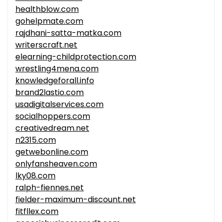
healthblow.com
gohelpmate.com
rajdhani-satta-matka.com
writerscraft.net
elearning-childprotection.com
wrestling4mena.com
knowledgeforall.info
brand2lastio.com
usadigitalservices.com
socialhoppers.com
creativedream.net
n2315.com
getwebonline.com
onlyfansheaven.com
lky08.com
ralph-fiennes.net
fielder-maximum-discount.net
fitfllex.com