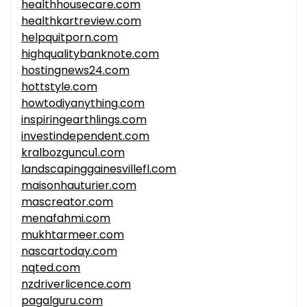
healthhousecare.com
healthkartreview.com
helpquitporn.com
highqualitybanknote.com
hostingnews24.com
hottstyle.com
howtodiyanything.com
inspiringearthlings.com
investindependent.com
kralbozguncu1.com
landscapinggainesvillefl.com
maisonhauturier.com
mascreator.com
menafahmi.com
mukhtarmeer.com
nascartoday.com
nqted.com
nzdriverlicence.com
pagalguru.com