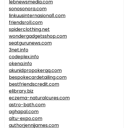
lebnewsmedia.com
sonosonora.com
linkuusinternasional1.com
friendsroll.com
spiderclothing.net
wondergadgetsshop.com
seatgurunews.com
3net.info
codeplex.info
okena.info
akunidpropokerqq.com
bespokecardetailing.com
bestfriendscredit.com
elibrary.biz
eczema-naturalcures.com
astro-bath.com
aghapal.com
altu-expo.com
authorjennijames.com