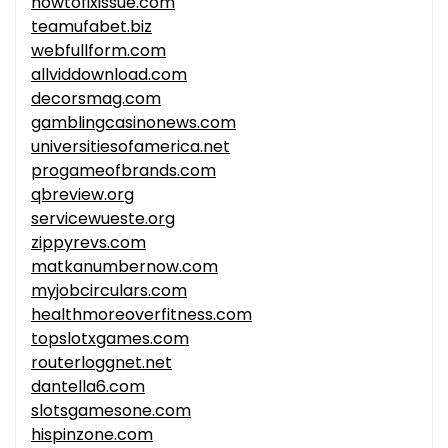
howtofixissue.com
teamufabet.biz
webfullform.com
allviddownload.com
decorsmag.com
gamblingcasinonews.com
universitiesofamerica.net
progameofbrands.com
qbreview.org
servicewueste.org
zippyrevs.com
matkanumbernow.com
myjobcirculars.com
healthmoreoverfitness.com
topslotxgames.com
routerloggnet.net
dantella6.com
slotsgamesone.com
hispinzone.com