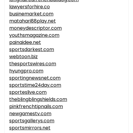
lawyersforhire.co
businemarket.com
matahari88play.net
moneydescriptor.com
youthsmagazine.com
painaidee.net
sportsdarkest.com
webtoon.biz
thesportswires.com
hyungpro.com
sportingnewsnet.com
sportstime24day.com
sporteslive.com
theblingblingshields.com
pinkfrenchtipnails.com
newgamestv.com
sportsgallerys.com
sportsmirrors.net