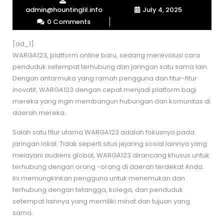
admin@hountinglil.info
July 4, 2025
0 Comments
[ad_1]
WARGA123, platform online baru, sedang merevolusi cara
penduduk setempat terhubung dan jaringan satu sama lain.
Dengan antarmuka yang ramah pengguna dan fitur-fitur
inovatif, WARGA123 dengan cepat menjadi platform bagi
mereka yang ingin membangun hubungan dan komunitas di
daerah mereka.
Salah satu fitur utama WARGA123 adalah fokusnya pada
jaringan lokal. Tidak seperti situs jejaring sosial lainnya yang
melayani audiens global, WARGA123 dirancang khusus untuk
terhubung dengan orang -orang di daerah terdekat Anda.
Ini memungkinkan pengguna untuk menemukan dan
terhubung dengan tetangga, kolega, dan penduduk
setempat lainnya yang memiliki minat dan tujuan yang
sama.