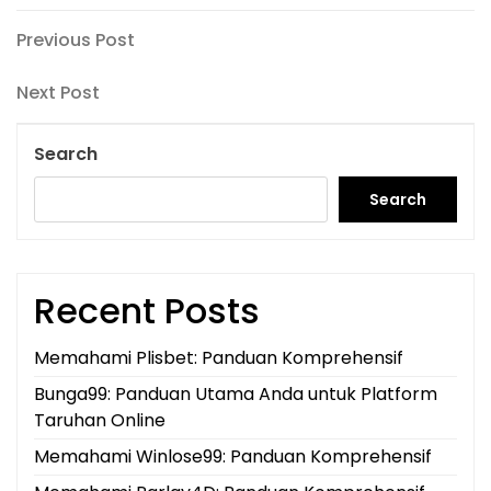
Post
Previous
Previous Post
Post
navigation
Next
Next Post
Post
Search
Search
Recent Posts
Memahami Plisbet: Panduan Komprehensif
Bunga99: Panduan Utama Anda untuk Platform
Taruhan Online
Memahami Winlose99: Panduan Komprehensif