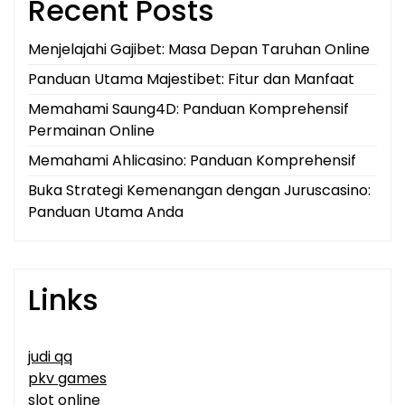
Recent Posts
Menjelajahi Gajibet: Masa Depan Taruhan Online
Panduan Utama Majestibet: Fitur dan Manfaat
Memahami Saung4D: Panduan Komprehensif
Permainan Online
Memahami Ahlicasino: Panduan Komprehensif
Buka Strategi Kemenangan dengan Juruscasino:
Panduan Utama Anda
Links
judi qq
pkv games
slot online