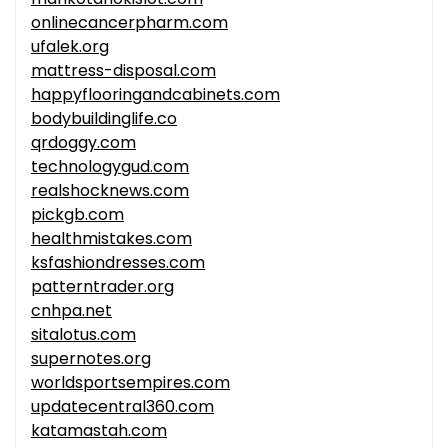
onlinecancerpharm.com
ufalek.org
mattress-disposal.com
happyflooringandcabinets.com
bodybuildinglife.co
qrdoggy.com
technologygud.com
realshocknews.com
pickgb.com
healthmistakes.com
ksfashiondresses.com
patterntrader.org
cnhpa.net
sitalotus.com
supernotes.org
worldsportsempires.com
updatecentral360.com
katamastah.com