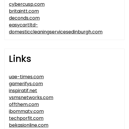
cybercusp.com
britaintt.com
deconds.com
easycartltd-
domesticcleaningservicesedinburgh.com
Links
uae-times.com
gamerifys.com
inspiratif.net
vsmsnetworks.com
offthem.com
ibommatv.com
techporfit.com
bekasionline.com