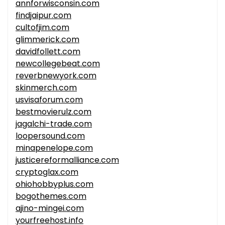
annforwisconsin.com
findjaipur.com
cultofjim.com
glimmerick.com
davidfollett.com
newcollegebeat.com
reverbnewyork.com
skinmerch.com
usvisaforum.com
bestmovierulz.com
jagalchi-trade.com
loopersound.com
minapenelope.com
justicereformalliance.com
cryptoglax.com
ohiohobbyplus.com
bogothemes.com
ajino-mingei.com
yourfreehost.info