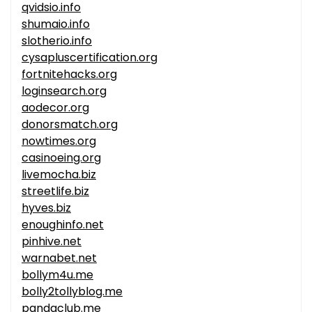
qvidsio.info
shumaio.info
slotherio.info
cysapluscertification.org
fortnitehacks.org
loginsearch.org
aodecor.org
donorsmatch.org
nowtimes.org
casinoeing.org
livemocha.biz
streetlife.biz
hyves.biz
enoughinfo.net
pinhive.net
warnabet.net
bollym4u.me
bolly2tollyblog.me
pandaclub.me