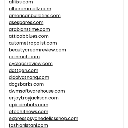
afiliixs.com
alharammallz.com
americanbulletins.com
asespares.com
arabianstime.com
atticabblues.com
autometropolist.com
beautycreamreview.com
coinmoh.com
cyclopsreview.com
dattgen.com
didoivatnang.com
dogsbarks.com
dwmsoftwarehouse.com
enjoytroyjackson.com
epicaimbots.com
etech4news.com
expresspsychedelicsshop.com
fashionistani.com