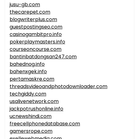
jusu-gb.com
thecarepet.com
blogwriterplus.com
guestpostingseo.com
casinogambitpro.info
pokerplaymasters.info
courseoncourse.com
bantinbatdongsan247.com
bahednog.info
bahenxgek.info
pertamaskre.com
threadsvideoandphotodownloader.com
techgiddy.com
usalivenetwork.com
jackpotrushonline.info
ucnewshindi.com
freecellphonedatabase.com
gamersrope.com
exellewebmedia.com