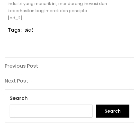
industri yang menarik ini, mendorong inovasi dan
keberhasilan bagi merek dan pencipta.
[ad_2]
Tags:
slot
Post
Previous
Previous Post
Post
navigation
Next
Next Post
Post
Search
Search