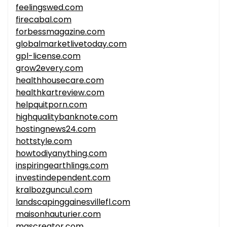
feelingswed.com
firecabal.com
forbessmagazine.com
globalmarketlivetoday.com
gpl-license.com
grow2every.com
healthhousecare.com
healthkartreview.com
helpquitporn.com
highqualitybanknote.com
hostingnews24.com
hottstyle.com
howtodiyanything.com
inspiringearthlings.com
investindependent.com
kralbozguncu1.com
landscapinggainesvillefl.com
maisonhauturier.com
mascreator.com