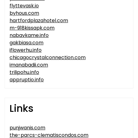
flyttevask.io
byhous.com
hartfordplazahotel.com
m-918kissapk.com
nabavkame.info
gakbiasa.com
iflowerhu.info
chicagocrystalconnection.com
imanabadii.com
trilipohu.info
appruptio.info
Links
punjwanis.com
the-parcs-clematiscondos.com