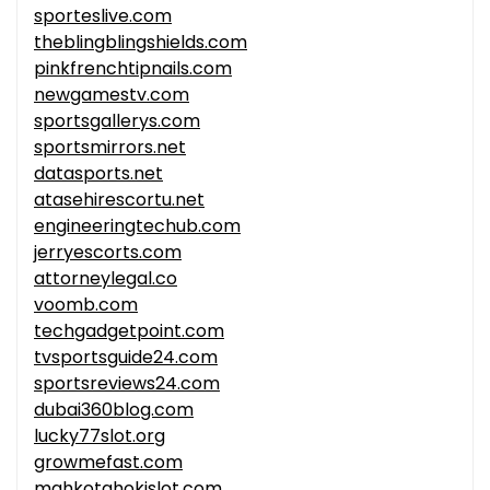
sporteslive.com
theblingblingshields.com
pinkfrenchtipnails.com
newgamestv.com
sportsgallerys.com
sportsmirrors.net
datasports.net
atasehirescortu.net
engineeringtechub.com
jerryescorts.com
attorneylegal.co
voomb.com
techgadgetpoint.com
tvsportsguide24.com
sportsreviews24.com
dubai360blog.com
lucky77slot.org
growmefast.com
mahkotahokislot.com