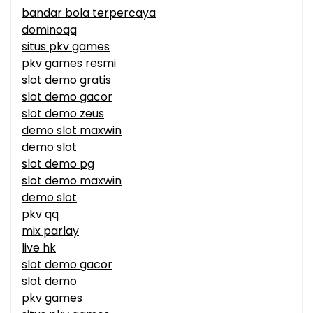
bandar bola terpercaya
dominoqq
situs pkv games
pkv games resmi
slot demo gratis
slot demo gacor
slot demo zeus
demo slot maxwin
demo slot
slot demo pg
slot demo maxwin
demo slot
pkv qq
mix parlay
live hk
slot demo gacor
slot demo
pkv games