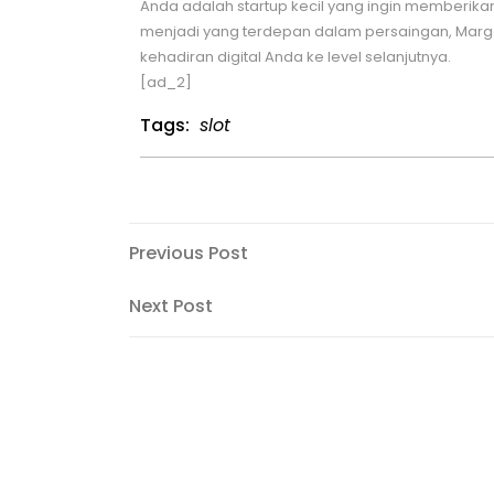
Anda adalah startup kecil yang ingin memberi
menjadi yang terdepan dalam persaingan, Marg
kehadiran digital Anda ke level selanjutnya.
[ad_2]
Tags:
slot
Post
Previous
Previous Post
Post
navigation
Next
Next Post
Post