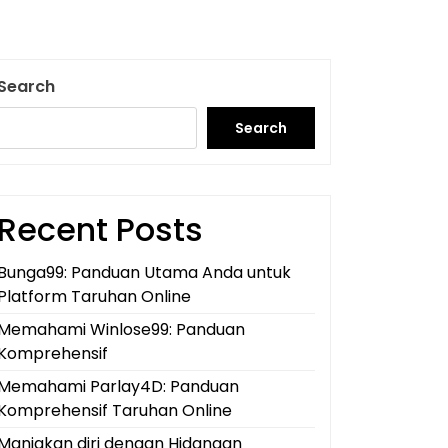
Search
Search
Recent Posts
Bunga99: Panduan Utama Anda untuk
Platform Taruhan Online
Memahami Winlose99: Panduan
Komprehensif
Memahami Parlay4D: Panduan
Komprehensif Taruhan Online
Manjakan diri dengan Hidangan