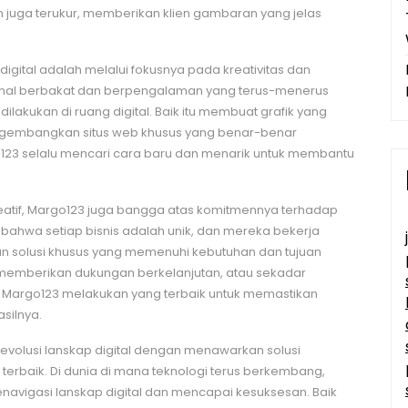
n juga terukur, memberikan klien gambaran yang jelas
gital adalah melalui fokusnya pada kreativitas dan
esional berbakat dan berpengalaman yang terus-menerus
akukan di ruang digital. Baik itu membuat grafik yang
ngembangkan situs web khusus yang benar-benar
o123 selalu mencari cara baru dan menarik untuk membantu
reatif, Margo123 juga bangga atas komitmennya terhadap
ahwa setiap bisnis adalah unik, dan mereka bekerja
 solusi khusus yang memenuhi kebutuhan dan tujuan
, memberikan dukungan berkelanjutan, atau sekadar
Margo123 melakukan yang terbaik untuk memastikan
silnya.
volusi lanskap digital dengan menawarkan solusi
n terbaik. Di dunia di mana teknologi terus berkembang,
vigasi lanskap digital dan mencapai kesuksesan. Baik