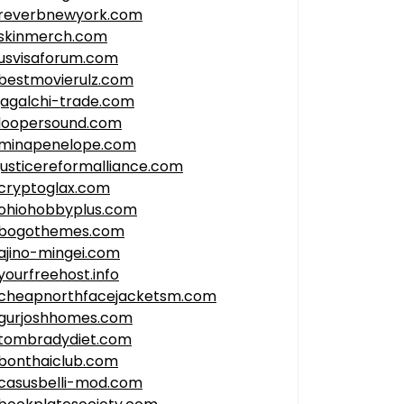
reverbnewyork.com
skinmerch.com
usvisaforum.com
bestmovierulz.com
jagalchi-trade.com
loopersound.com
minapenelope.com
justicereformalliance.com
cryptoglax.com
ohiohobbyplus.com
bogothemes.com
ajino-mingei.com
yourfreehost.info
cheapnorthfacejacketsm.com
gurjoshhomes.com
tombradydiet.com
bonthaiclub.com
casusbelli-mod.com