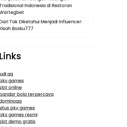
Tradisional Indonesia di Restoran
Wartegbet
Dari Tak Diketahui Menjadi Influencer:
Kisah Bosku777
Links
judi qq
pkv games
slot online
bandar bola terpercaya
dominoqq
situs pkv games
pkv games resmi
slot demo gratis