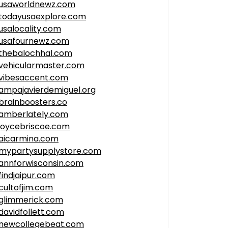
usaworldnewz.com
todayusaexplore.com
usalocality.com
usafournewz.com
thebalochhal.com
vehicularmaster.com
vibesaccent.com
ampajavierdemiguel.org
brainboosters.co
amberlately.com
joycebriscoe.com
aicarmina.com
mypartysupplystore.com
annforwisconsin.com
findjaipur.com
cultofjim.com
glimmerick.com
davidfollett.com
newcollegebeat.com