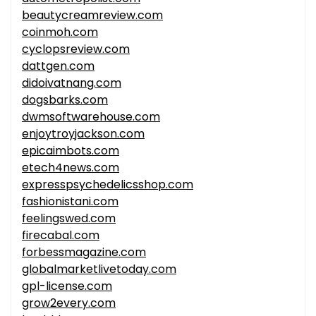
beautycreamreview.com
coinmoh.com
cyclopsreview.com
dattgen.com
didoivatnang.com
dogsbarks.com
dwmsoftwarehouse.com
enjoytroyjackson.com
epicaimbots.com
etech4news.com
expresspsychedelicsshop.com
fashionistani.com
feelingswed.com
firecabal.com
forbessmagazine.com
globalmarketlivetoday.com
gpl-license.com
grow2every.com