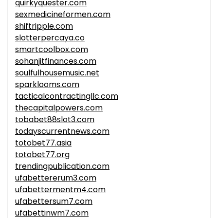
quirkyquester.com
sexmedicineformen.com
shiftripple.com
slotterpercaya.co
smartcoolbox.com
sohanjitfinances.com
soulfulhousemusic.net
sparklooms.com
tacticalcontractingllc.com
thecapitalpowers.com
tobabet88slot3.com
todayscurrentnews.com
totobet77.asia
totobet77.org
trendingpublication.com
ufabettererum3.com
ufabettermentm4.com
ufabettersum7.com
ufabettinwm7.com