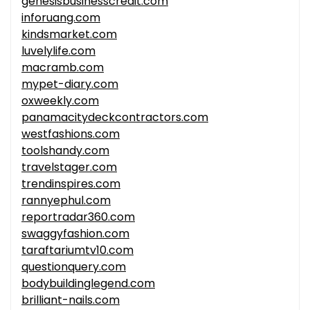
genesisbusinesscredit.com
inforuang.com
kindsmarket.com
luvelylife.com
macramb.com
mypet-diary.com
oxweekly.com
panamacitydeckcontractors.com
westfashions.com
toolshandy.com
travelstager.com
trendinspires.com
rannyephul.com
reportradar360.com
swaggyfashion.com
taraftariumtv10.com
questionquery.com
bodybuildinglegend.com
brilliant-nails.com