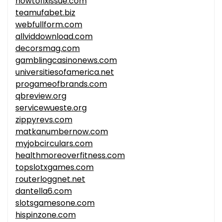
howtofixissue.com
teamufabet.biz
webfullform.com
allviddownload.com
decorsmag.com
gamblingcasinonews.com
universitiesofamerica.net
progameofbrands.com
qbreview.org
servicewueste.org
zippyrevs.com
matkanumbernow.com
myjobcirculars.com
healthmoreoverfitness.com
topslotxgames.com
routerloggnet.net
dantella6.com
slotsgamesone.com
hispinzone.com