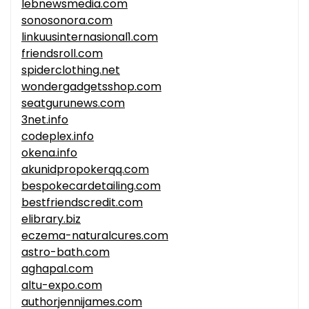
lebnewsmedia.com
sonosonora.com
linkuusinternasional1.com
friendsroll.com
spiderclothing.net
wondergadgetsshop.com
seatgurunews.com
3net.info
codeplex.info
okena.info
akunidpropokerqq.com
bespokecardetailing.com
bestfriendscredit.com
elibrary.biz
eczema-naturalcures.com
astro-bath.com
aghapal.com
altu-expo.com
authorjennijames.com