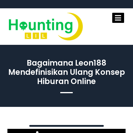
Skip
to
content
Bagaimana Leon188
Mendefinisikan Ulang Konsep
Hiburan Online