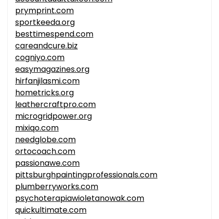
prymprint.com
sportkeeda.org
besttimespend.com
careandcure.biz
cogniyo.com
easymagazines.org
hirfanjilasmi.com
hometricks.org
leathercraftpro.com
microgridpower.org
mixiqo.com
needglobe.com
ortocoach.com
passionawe.com
pittsburghpaintingprofessionals.com
plumberryworks.com
psychoterapiawioletanowak.com
quickultimate.com