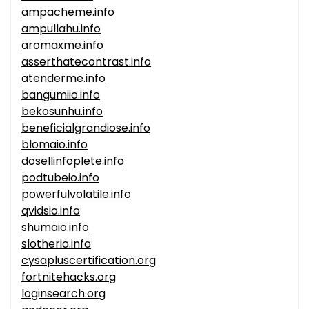
ampacheme.info
ampullahu.info
aromaxme.info
asserthatecontrast.info
atenderme.info
bangumiio.info
bekosunhu.info
beneficialgrandiose.info
blomaio.info
dosellinfoplete.info
podtubeio.info
powerfulvolatile.info
qvidsio.info
shumaio.info
slotherio.info
cysapluscertification.org
fortnitehacks.org
loginsearch.org