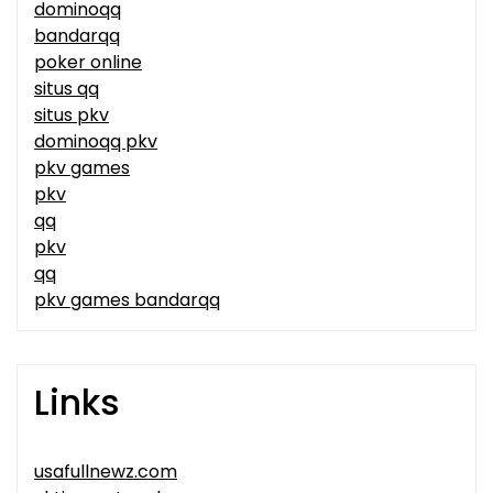
dominoqq
bandarqq
poker online
situs qq
situs pkv
dominoqq pkv
pkv games
pkv
qq
pkv
qq
pkv games bandarqq
Links
usafullnewz.com