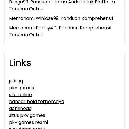
Bunga99: Panduan Utama Anda untuk Platform
Taruhan Online
Memahami Winlose99: Panduan Komprehensif
Memahami Parlay4D: Panduan Komprehensif
Taruhan Online
Links
judi qq
pkv games
slot online
bandar bola terpercaya
dominoqq
situs pkv games
pkv games resmi