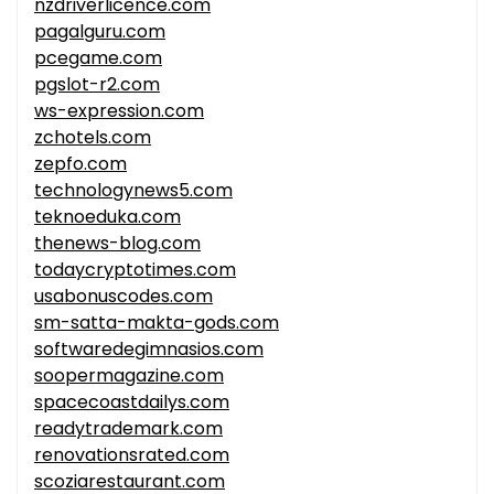
nzdriverlicence.com
pagalguru.com
pcegame.com
pgslot-r2.com
ws-expression.com
zchotels.com
zepfo.com
technologynews5.com
teknoeduka.com
thenews-blog.com
todaycryptotimes.com
usabonuscodes.com
sm-satta-makta-gods.com
softwaredegimnasios.com
soopermagazine.com
spacecoastdailys.com
readytrademark.com
renovationsrated.com
scoziarestaurant.com