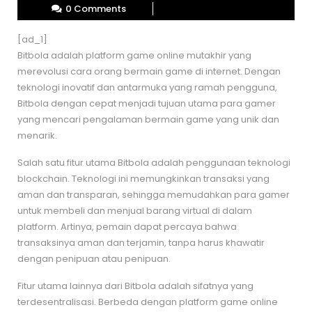
0 Comments
[ad_1]
Bitbola adalah platform game online mutakhir yang
merevolusi cara orang bermain game di internet. Dengan
teknologi inovatif dan antarmuka yang ramah pengguna,
Bitbola dengan cepat menjadi tujuan utama para gamer
yang mencari pengalaman bermain game yang unik dan
menarik.
Salah satu fitur utama Bitbola adalah penggunaan teknologi
blockchain. Teknologi ini memungkinkan transaksi yang
aman dan transparan, sehingga memudahkan para gamer
untuk membeli dan menjual barang virtual di dalam
platform. Artinya, pemain dapat percaya bahwa
transaksinya aman dan terjamin, tanpa harus khawatir
dengan penipuan atau penipuan.
Fitur utama lainnya dari Bitbola adalah sifatnya yang
terdesentralisasi. Berbeda dengan platform game online