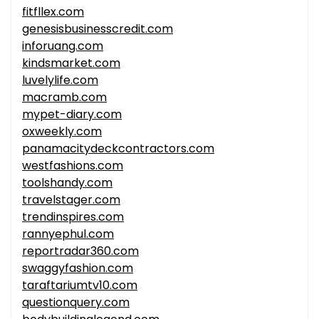
fitfllex.com
genesisbusinesscredit.com
inforuang.com
kindsmarket.com
luvelylife.com
macramb.com
mypet-diary.com
oxweekly.com
panamacitydeckcontractors.com
westfashions.com
toolshandy.com
travelstager.com
trendinspires.com
rannyephul.com
reportradar360.com
swaggyfashion.com
taraftariumtv10.com
questionquery.com