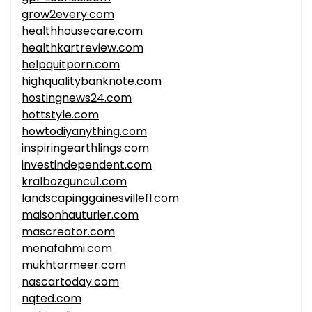
grow2every.com
healthhousecare.com
healthkartreview.com
helpquitporn.com
highqualitybanknote.com
hostingnews24.com
hottstyle.com
howtodiyanything.com
inspiringearthlings.com
investindependent.com
kralbozguncu1.com
landscapinggainesvillefl.com
maisonhauturier.com
mascreator.com
menafahmi.com
mukhtarmeer.com
nascartoday.com
nqted.com