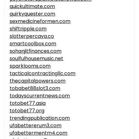
quickultimate.com
quirkyquester.com
sexmedicineformen.com
shiftripple.com
slotterpercaya.co
smartcoolbox.com
sohanjitfinances.com
soulfulhousemusic.net
sparklooms.com
tacticalcontractingllc.com
thecapitalpowers.com
tobabet88slot3.com
todayscurrentnews.com
totobet77.asia
totobet77.org
trendingpublication.com
ufabettererum3.com
ufabettermentm4.com