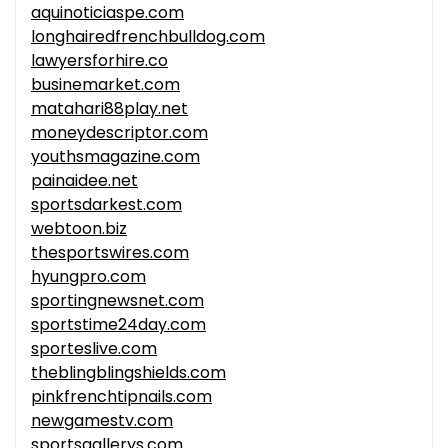
aquinoticiaspe.com
longhairedfrenchbulldog.com
lawyersforhire.co
businemarket.com
matahari88play.net
moneydescriptor.com
youthsmagazine.com
painaidee.net
sportsdarkest.com
webtoon.biz
thesportswires.com
hyungpro.com
sportingnewsnet.com
sportstime24day.com
sporteslive.com
theblingblingshields.com
pinkfrenchtipnails.com
newgamestv.com
sportsgallerys.com