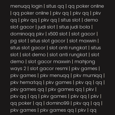
menuqq login
|
situs qq
|
qq poker online
|
qq poker online
|
pkv qq
|
pkv qq
|
pkv
qq
|
pkv qq
|
pkv qq
|
situs slot
|
demo
slot gacor
|
judi slot
|
situs judi bola
|
dominoqq pkv
|
x500 slot
|
slot gacor
|
pg slot
|
situs slot gacor
|
slot maxwin
|
situs slot gacor
|
slot anti rungkat
|
situs
slot
|
slot demo
|
slot anti rungkat
|
slot
demo
|
slot gacor maxwin
|
mahjong
ways 2
|
slot gacor resmi
|
pkv games
|
pkv games
|
pkv menuqq
|
pkv murniqq
|
pkv hematqq
|
pkv games
|
pkv qq
|
qq
|
pkv games qq
|
pkv games qq
|
pkv
|
pkv qq
|
qq
|
pkv games
|
pkv qq
|
pkv
|
qq poker
|
qq
|
domino99
|
pkv qq
|
qq
|
pkv games
|
pkv games qq
|
pkv
|
qq