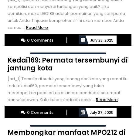
kompetisi dan menyukai tantangan yang baik? Jika
demikian, maka LGO188 adalah permainan yang sempurna
untuk Anda. Tinjauan komprehensif ini akan memberi Anda
Read
semua ...
Read More
More
0 Comments
July 28, 2025
Kedai169: Permata tersembunyi di
jantung kota
[ad_1] Terselip di sudut yang tenang dari kota yang ramai itu
terletak diai169, permata tersembunyi yang telah
mendapatkan popularitas di antara penduduk setempat
Read
dan wisatawan. Kafe kuno ini adalah oasis ...
Read More
More
0 Comments
July 27, 2025
Membongkar manfaat MPO212 di