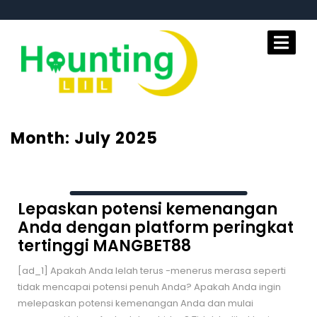
Skip
to
content
Month:
July 2025
Lepaskan potensi kemenangan
Anda dengan platform peringkat
tertinggi MANGBET88
[ad_1] Apakah Anda lelah terus -menerus merasa seperti
tidak mencapai potensi penuh Anda? Apakah Anda ingin
melepaskan potensi kemenangan Anda dan mulai